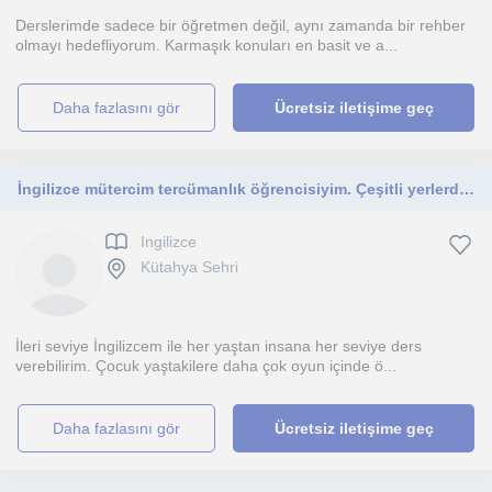
Derslerimde sadece bir öğretmen değil, aynı zamanda bir rehber
olmayı hedefliyorum. Karmaşık konuları en basit ve a...
daha fazlasını gör
Ücretsiz iletişime geç
İngilizce mütercim tercümanlık öğrencisiyim. Çeşitli yerlerde gönüllü olarak tercümanlık yaptım. Herkese her seviyeye uygun özel d
Ingilizce
Kütahya Sehri
İleri seviye İngilizcem ile her yaştan insana her seviye ders
verebilirim. Çocuk yaştakilere daha çok oyun içinde ö...
daha fazlasını gör
Ücretsiz iletişime geç