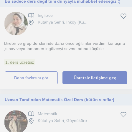
Bu sadece ders değil tüm dünyayla muhabbet edeceğiz ;)
Ingilizce
Kütahya Sehri, İnköy (Kü...
Birebir ve grup derslerinde daha önce eğitimler verdim, konuşma
,sınav veya tamamen ingilizceyi sevme adına küçükle...
1. ders ücretsiz
daha fazlasını gör
Ücretsiz iletişime geç
Uzman Tarafından Matematik Özel Ders (bütün sınıflar)
Matematik
Kütahya Sehri, Göynüköre...