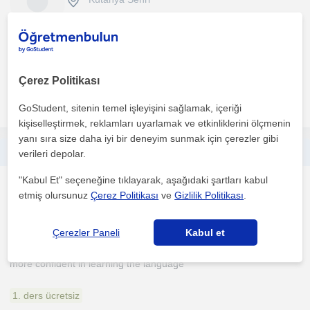
8 yıldır matematik öğretmeni olarak görev yapıyorum. Her
Seviyeye uygun matematik dersi vermekteyim.
Çerez Politikası
daha fazlasını gör
Ücretsiz iletişime geç
GoStudent, sitenin temel işleyişini sağlamak, içeriği
kişiselleştirmek, reklamları uyarlamak ve etkinliklerini ölçmenin
yanı sıra size daha iyi bir deneyim sunmak için çerezler gibi
uygun fiyatlı İngilizce ders veriyorum. Yabancı dil geliştermek için bana seçin
verileri depolar.
"Kabul Et" seçeneğine tıklayarak, aşağıdaki şartları kabul
Ingilizce
etmiş olursunuz
Çerez Politikası
ve
Gizlilik Politikası
.
Kütahya Sehri
Çerezler Paneli
Kabul et
İ can have a casual conversation with students for them to be
more confident in learning the language
1. ders ücretsiz