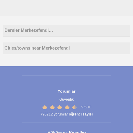
Dersler Merkezefendi…
Cities/towns near Merkezefendi
Yorumlar
Güvenlik
9,5/10
790212
yorumlar
öğrenci sayısı
Hüküm ve Koşullar