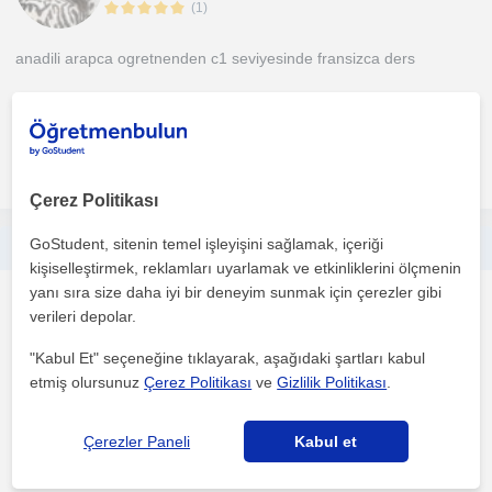
(
1
)
anadili arapca ogretnenden c1 seviyesinde fransizca ders
1. ders ücretsiz
daha fazlasını gör
Ücretsiz iletişime geç
Çerez Politikası
GoStudent, sitenin temel işleyişini sağlamak, içeriği
İlkokulda ödev takibi ve matematik desteği
kişiselleştirmek, reklamları uyarlamak ve etkinliklerini ölçmenin
yanı sıra size daha iyi bir deneyim sunmak için çerezler gibi
Matematik
verileri depolar.
Merkezefendi, Denizli Se...
"Kabul Et" seçeneğine tıklayarak, aşağıdaki şartları kabul
etmiş olursunuz
Çerez Politikası
ve
Gizlilik Politikası
.
Derslerde:• Günlük ödevlerin birlikte yapılması ve kontrolü•
Anlaşılmayan konuların sade ve sabırlı şekilde anlatıl...
Çerezler Paneli
Kabul et
1. ders ücretsiz