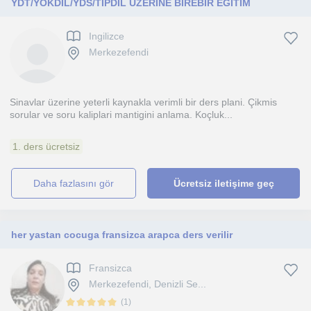
YDT/YÖKDİL/YDS/TIPDİL ÜZERİNE BİREBİR EĞİTİM
Ingilizce
Merkezefendi
Sinavlar üzerine yeterli kaynakla verimli bir ders plani. Çikmis
sorular ve soru kaliplari mantigini anlama. Koçluk...
1. ders ücretsiz
daha fazlasını gör
Ücretsiz iletişime geç
her yastan cocuga fransizca arapca ders verilir
Fransizca
Merkezefendi, Denizli Se...
(
1
)