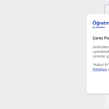
Çerez Po
GoStudent,
uyarlamak 
çerezler g
"Kabul Et"
Politikası