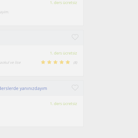
1. ders ücretsiz
tayim.
1. ders ücretsiz
aokul ve lise
(
8
)
l derslerde yanınızdayım
1. ders ücretsiz