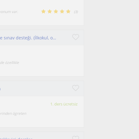
syonum var.
(
3
)
Analitik öğretmen, matematikte sağlam temel ve sınav desteği. (İlkokul, ortaokul ve lise öğrencilerine yönelik)
e özellikle
m
1. ders ücretsiz
erinden ögreten