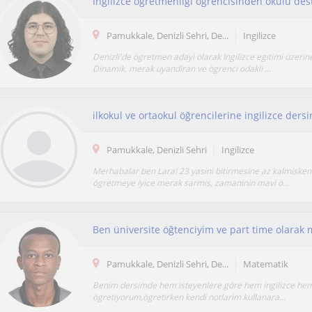
İngilizce öğretmenliği öğrencisinden okulu dest
Pamukkale, Denizli Sehri, De...
Ingilizce
Denizli'de ögretmen adayi olarak Ingilizce egitimi üzerin
Dinamik, merak uyandiran ve ögrenci odakli ...
ilkokul ve ortaokul öğrencilerine ingilizce der
Pamukkale, Denizli Sehri
Ingilizce
Merhabalar ben Lara! 23 yasini bitirmesine az kalmisk
ögretmeye iyice merak sarmis, zamaninin mavi ö...
Pamukkale, Denizli Sehri, De...
Matematik
Benim dersimde hem isteyenlere göre hem ingilizce hem
ögretiyorum,ögretirken kendi notlarim kullanara...