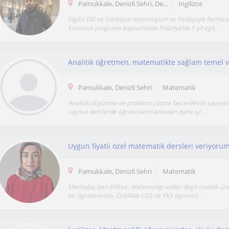
Pamukkale, Denizli Sehri, De...
Ingilizce
Ingiliz Dili ve Edebiyati mezunuyum ve Pedagojik forma
Erasmus programi kapsaminda Polonya’da 1 yil egit...
Pamukkale, Denizli Sehri
Matematik
Analitik düşünme ve problem çözme becerilerim sayesind
sayısal derslerde öğrencilerin konuları daha iyi ...
Uygun fiyatlı özel matematik dersleri veriyoru
Pamukkale, Denizli Sehri
Matematik
Merhaba, ben Elifnur. Matematigi ezber degil mantik üz
bir ögretmenim. Özellikle LGS ve YKS ögrencil...