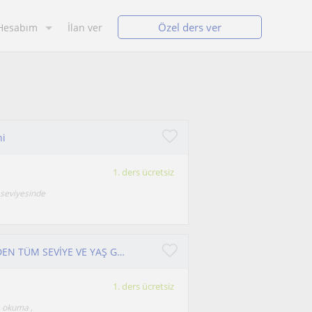
Özel ders ver
Hesabım
İlan ver
ni
1. ders ücretsiz
 seviyesinde
YURT DIŞI DENEYİMLİ İNGİLİZCE ÖĞRETMENİNDEN TÜM SEVİYE VE YAŞ GRUPLARINA İNGİLİZCE EĞİTİMİ
1. ders ücretsiz
, okuma ,