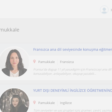
amukkale
Fransızca ana dil seviyesinde konuşma eğitme
Pamukkale
Fransizca
Fransa'da dogup 11 yil yasadigim için Fransizcayi ana dil
konusabiliyor, anlayabiliyor, okuyup yazabili...
Pamukkale
Ingilizce
Tüm seviyeler ve yas gruplari için; gramer, çeviri, yazma