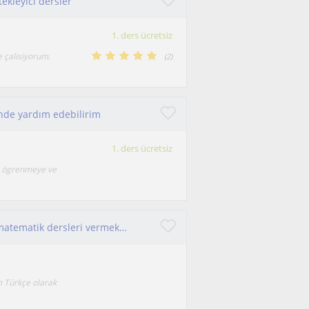
ekleyici dersler
1. ders ücretsiz
e çalisiyorum.
(
2
)
sinde yardım edebilirim
1. ders ücretsiz
en ögrenmeye ve
Ben üniversite öğtenciyim ve part time olarak matematik dersleri vermekteydim
 Türkçe olarak