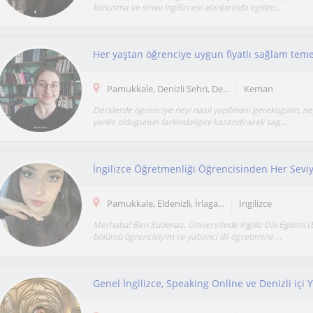
konusma ve sinav Ingilizcesi alanlarinda egitim...
Her yaştan öğrenciye uygun fiyatlı sağlam tem
Pamukkale, Denizli Sehri, De...
Keman
Derslerde ögrenciye neyi nasil yapilmasi gerektiginin, n
yanlis oldugunun farkindaligini kazandirarak sag...
Pamukkale, Eldenizli, İrlaga...
Ingilizce
Merhaba! Ben Sudenaz. Üniversitede Ingiliz Dili Egitimi (
bölümü ögrencisiyim ve yabanci dil ögretimine ...
Genel İngilizce, Speaking Online ve Denizli içi