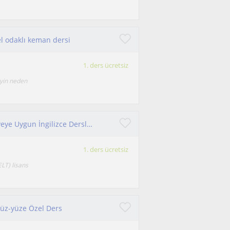
el odaklı keman dersi
1. ders ücretsiz
eyin neden
İngilizce Öğretmenliği Öğrencisinden Her Seviyeye Uygun İngilizce Dersleri
1. ders ücretsiz
ELT) lisans
 Yüz-yüze Özel Ders