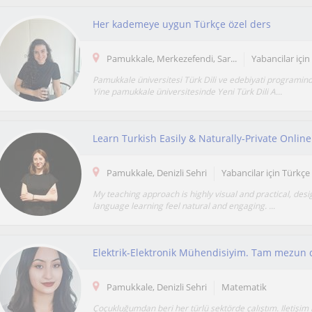
Her kademeye uygun Türkçe özel ders
Pamukkale, Merkezefendi, Sar...
Yabancilar için
Pamukkale üniversitesi Türk Dili ve edebiyati program
Yine pamukkale üniversitesinde Yeni Türk Dili A...
Pamukkale, Denizli Sehri
Yabancilar için Türkçe
My teaching approach is highly visual and practical, des
language learning feel natural and engaging. ...
Pamukkale, Denizli Sehri
Matematik
Çoçukluğumdan beri her türlü sektörde çalıştım. Iletişim