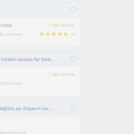
 Türkçe
1. ders ücretsiz
indan mezunum.
(
1
)
Learn Turkish Easily & Naturally-Private Online Turkish Lessons for Foreign Students
1. ders ücretsiz
igned to make
Elektrik-Elektronik Mühendisiyim. Tam mezun değilim, işe ihtiyacım var, matematik konusunda iyiyim ve öğretmeyi de severim
 becerilerim çok