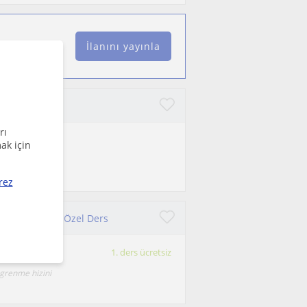
İlanını yayınla
rı
ak için
rez
Güzel Konuşma Özel Ders
1. ders ücretsiz
ögrenme hizini