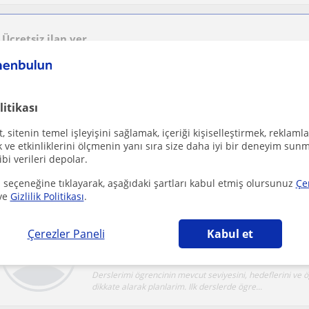
Ücretsiz ilan ver
Ücretsiz bir ilan ver ve öğretmenlerin seninle iletişime geçmesini sağla
litikası
Her yaştan kişiye tarih dersi veren öğretmen
 sitenin temel işleyişini sağlamak, içeriği kişiselleştirmek, reklamla
Pamukkale, Denizli Sehri
Tarih
ve etkinliklerini ölçmenin yanı sıra size daha iyi bir deneyim sunm
ibi verileri depolar.
 seçeneğine tıklayarak, aşağıdaki şartları kabul etmiş olursunuz
Çe
ve
Gizlilik Politikası
.
Online Türkçe, Edebiyat ve Diksiyon Destekli 
Çerezler Paneli
Kabul et
Pamukkale, Denizli Sehri
Yabancilar için Türkçe
Derslerimi ögrencinin mevcut seviyesini, hedeflerini ve 
dikkate alarak planlarim. Ilk derslerde ögre...