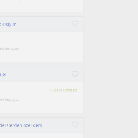
birisiyim
lu birisiyim
iği
1. ders ücretsiz
en hep aynı
 derslerden özel ders