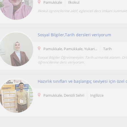
Pamukkale
Ilkokul
Ilkokul ögrencilerine aktif, eglenceli ders imkani sunmak
Sosyal Bilgiler,Tarih dersleri veriyorum
Pamukkale, Pamukkale, Yukari...
Tarih
Sosyal Bilgiler Öğretmeniyim. Tarih uzmanlık alanım. Ort
öğrencilerine ders veriyorum.
Hazırlık sınıfları ve başlangıç seviyesi için öze
Pamukkale, Denizli Sehri
Ingilizce