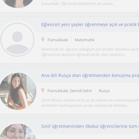
kuvvetlidir. Öğretme kabiliyetim de yükse...
Eğlenceli yeni şeyler öğrenmeye açık ve pratik 
Pamukkale
Matematik
Kendimde bir öğrenci olduğum için birebir derslere uyum
Öğrencinin düzeyini öğrenerek bir plan oluşturu...
Ana dili Rusça olan öğretmenden konuşma prat
Pamukkale, Denizli Sehri
Rusça
Senin Rusça seviyen orta ya da yüksek ise ama konuşurk
kelimeleri kullanıyorsan ya da söyleyecek kelimey...
Sınıf öğretmeninden ilkokul öğrencilerine tüm