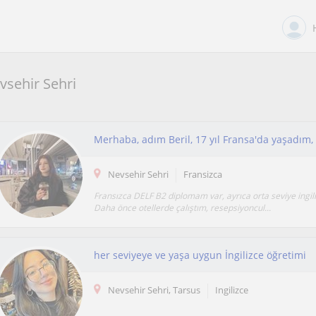
vsehir Sehri
Nevsehir Sehri
Fransizca
Fransızca DELF B2 diplomam var, ayrıca orta seviye ingili
Daha önce otellerde çalıştım, resepsiyoncul...
her seviyeye ve yaşa uygun İngilizce öğretimi
Nevsehir Sehri, Tarsus
Ingilizce