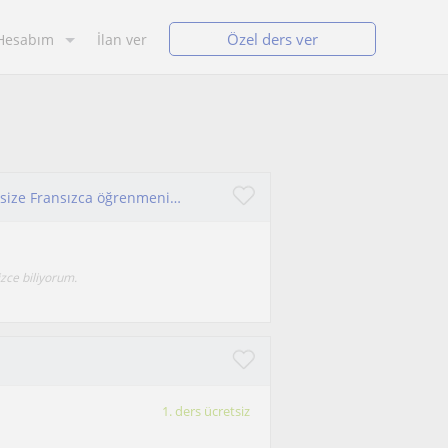
Özel ders ver
Hesabım
İlan ver
Merhaba, adım Beril, 17 yıl Fransa'da yaşadım, size Fransızca öğrenmenizde yardımcı olabilirim.12.sınıf'a kadar eğitim verebilirim
zce biliyorum.
1. ders ücretsiz