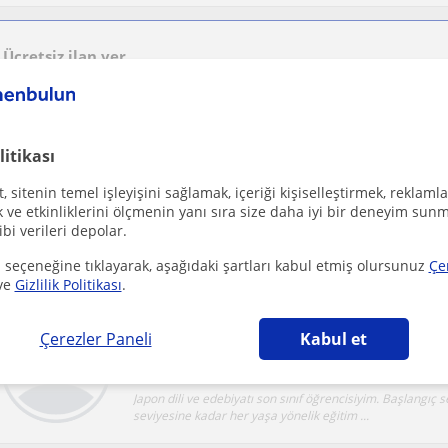
Ücretsiz ilan ver
Ücretsiz bir ilan ver ve öğretmenlerin seninle iletişime geçmesini sağla
litikası
Her seviye , üniversite hazırlık programları ha
 sitenin temel işleyişini sağlamak, içeriği kişiselleştirmek, reklamla
Nevsehir Sehri
Ingilizce
ve etkinliklerini ölçmenin yanı sıra size daha iyi bir deneyim sunm
ibi verileri depolar.
 seçeneğine tıklayarak, aşağıdaki şartları kabul etmiş olursunuz
Çe
ve
Gizlilik Politikası
.
Japonca öğrenmek isteyen herkese yönelik ders
Çerezler Paneli
Kabul et
Nevsehir Sehri
Japonca
Japon dili ve edebiyatı son sınıf öğrencisiyim. Başlangıç
seviyesine kadar her yaşa yönelik eğitim ...