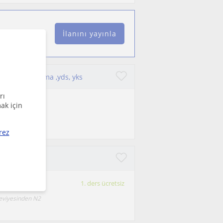
İlanını yayınla
zırlama, konuşma ,yds, yks
rı
ak için
rez
ler 🌸
1. ders ücretsiz
 seviyesinden N2