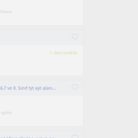
 Sınava,
1. ders ücretsiz
Yenilikçi, iletişim gücü yüksek. Alanına hakim 5,6,7 ve 8. Sınıf tyt ayt alanında dersler vermekteyim
n eğitim