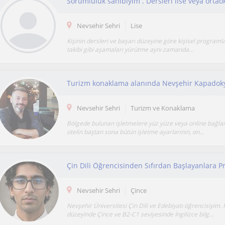
Nevsehir Sehri
Lise
Kişinin dersleri ve başarı düzeyine göre kişisel program
takibi gibi aşamaları yürütme aynı zamanda...
Nevsehir Sehri
Turizm ve Konaklama
Bölgede bulunan işletmelere yüz yüze veya online bağlan
otelin baştan sona bütün işletme ayarlarının, on...
Nevsehir Sehri
Çince
Nevşehir Üniversitesi Çin Dili ve Edebiyatı öğrencisiyim.
düzeyinde Çince ve B2-C1 seviyesinde İngilizce bilg...