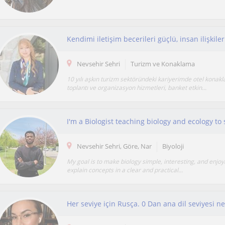
Nevsehir Sehri
Turizm ve Konaklama
10 yılı aşkın turizm sektöründeki kariyerimde otel konakl
toplantı ve organizasyon hizmetleri, banket etkin...
Nevsehir Sehri, Göre, Nar
Biyoloji
My goal is to make biology simple, interesting, and enjoya
explain concepts in a clear and practical...
Her seviye için Rusça. 0 Dan ana dil seviyesi ne