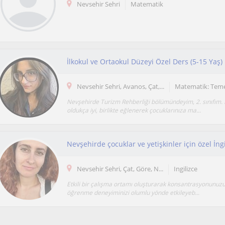
Nevsehir Sehri
Matematik
İlkokul ve Ortaokul Düzeyi Özel Ders (5-15 Yaş)
Nevsehir Sehri, Avanos, Çat,...
Matematik: Tem
Nevşehirde Turizm Rehberliği bölümündeyim, 2. sınıfım
oldukça iyi, birlikte eğlenerek çocuklarınıza ma...
Nevsehir Sehri, Çat, Göre, N...
Ingilizce
Etkili bir çalışma ortamı oluşturarak konsantrasyonunuzu 
öğrenme deneyiminizi olumlu yönde etkileyeb...