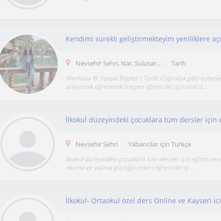
Nevsehir Sehri, Nar, Sulusar...
Tarih
Merhaba 🌸 Sosyal Bilgiler ( Tarih, Coğrafya gibi) ezberle
anlayarak öğrenmek isteyen öğrenciler için özel d...
Nevsehir Sehri
Yabancilar için Türkçe
İlkokul düzeyindeki çocuklara tüm dersler için eğitim vere
okuma ve yazma güçlüğü çeken öğrenciler iç...
İlkokul- Ortaokul özel ders Online ve Kayseri ic