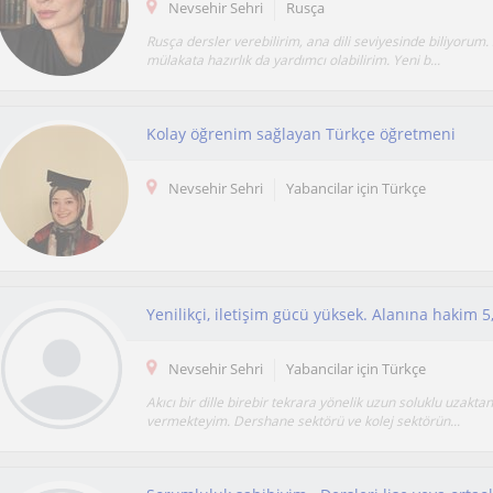
Nevsehir Sehri
Rusça
Rusça dersler verebilirim, ana dili seviyesinde biliyorum.
mülakata hazırlık da yardımcı olabilirim. Yeni b...
Kolay öğrenim sağlayan Türkçe öğretmeni
Nevsehir Sehri
Yabancilar için Türkçe
Nevsehir Sehri
Yabancilar için Türkçe
Akıcı bir dille birebir tekrara yönelik uzun soluklu uzakta
vermekteyim. Dershane sektörü ve kolej sektörün...