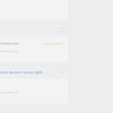
el Matematik
1. ders ücretsiz
. Matematiğim
Nevşehirde çocuklar ve yetişkinler için özel İngilizce dersleri sunan eğitimci
artırabilir ve