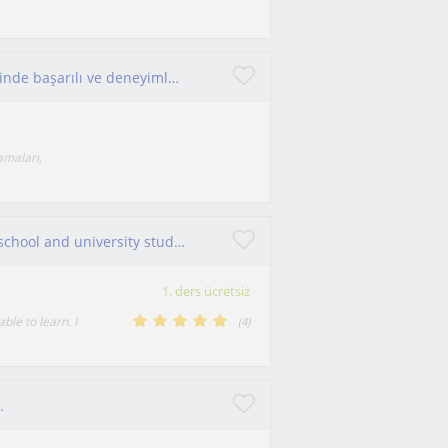
Kendimi iletişim becerileri güçlü, insan ilişkilerinde başarılı ve deneyimlerini paylaşmayı seven biri olarak tanımlıyorum. Turizm
amaları,
I'm a Biologist teaching biology and ecology to school and university students through engaging and interactive learning.
1. ders ücretsiz
ble to learn. I
(
4
)
.