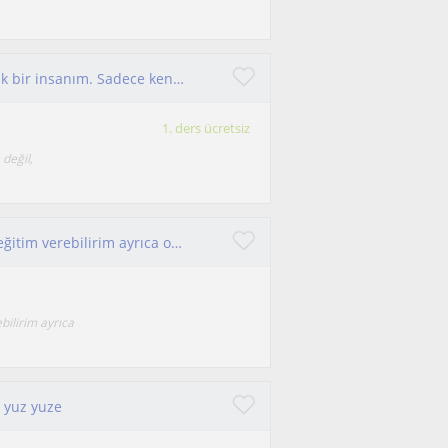
Kendimi sürekli geliştirmekteyim yeniliklere açık bir insanım. Sadece kendi alanım değil bir çok alandaki yeniliği takip ediyorum.
1. ders ücretsiz
 değil,
İlkokul düzeyindeki çocuklara tüm dersler için eğitim verebilirim ayrıca okuma ve yazma güçlüğü çeken öğrenciler için eğitim verebilirim
bilirim ayrıca
i yuz yuze