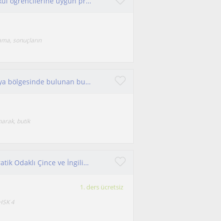
Sorumluluk sahibiyim . Dersleri lise veya ortaokul öğrencilerine uygun program oluşturma, sınav kontrolu , motivasyon sağlama.
lama, sonuçların
Turizm konaklama alanında Nevşehir Kapadokya bölgesinde bulunan butik otel özelinde bütün çalışan, işletmeci, mezun ve üniversite
arak, butik
Çin Dili Öğrencisinden Sıfırdan Başlayanlara Pratik Odaklı Çince ve İngilizce
1. ders ücretsiz
 HSK 4