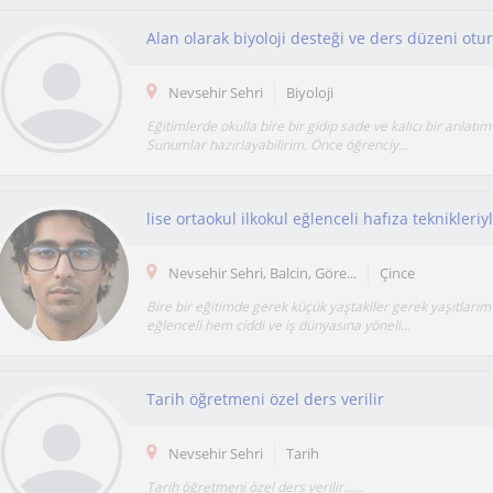
Alan olarak biyoloji desteği ve ders düzeni otur
Nevsehir Sehri
Biyoloji
Eğitimlerde okulla bire bir gidip sade ve kalıcı bir anlat
Sunumlar hazırlayabilirim. Önce öğrenciy...
lise ortaokul ilkokul eğlenceli hafıza teknikleri
Nevsehir Sehri, Balcin, Göre...
Çince
Bire bir eğitimde gerek küçük yaştakiler gerek yaşıtlarım
eğlenceli hem ciddi ve iş dünyasına yöneli...
Tarih öğretmeni özel ders verilir
Nevsehir Sehri
Tarih
Tarih öğretmeni özel ders verilir......