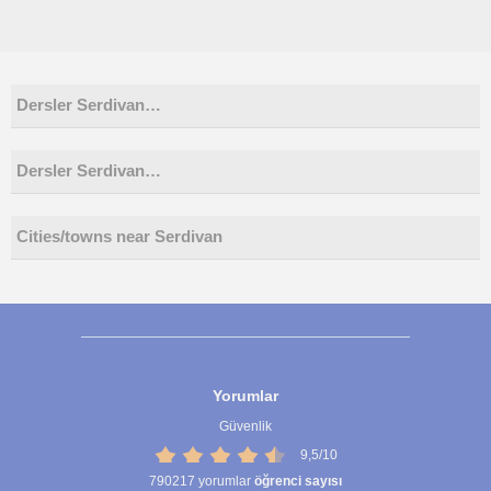
Dersler Serdivan…
Dersler Serdivan…
Cities/towns near Serdivan
Yorumlar
Güvenlik
9,5/10
790217
yorumlar
öğrenci sayısı