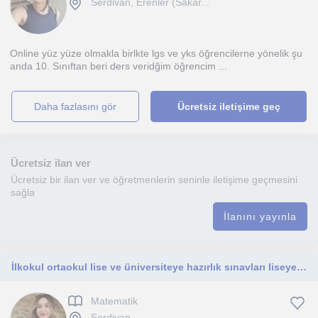
Serdivan, Erenler (Sakar...
Online yüz yüze olmakla birlkte lgs ve yks öğrencilerne yönelik şu
anda 10. Sınıftan beri ders veridğim öğrencim ...
daha fazlasını gör
Ücretsiz iletişime geç
Ücretsiz ilan ver
Ücretsiz bir ilan ver ve öğretmenlerin seninle iletişime geçmesini
sağla
İlanını yayınla
İlkokul ortaokul lise ve üniversiteye hazırlık sınavları liseye giriş sınavı da olmak üzere herkese matematik dersi veririm
Matematik
Serdivan