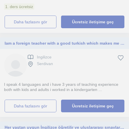
1. ders ücretsiz
daha fazlasını gör
Ücretsiz iletişime geç
Iam a foreign teacher with a good turkish which makes me qualified to tea All levels
Ingilizce
Serdivan
I speak 4 languages and i have 3 years of teaching experience
both with kids and adults i worked in a kindergarten ...
daha fazlasını gör
Ücretsiz iletişime geç
Her yaştan uygun İngilizce öğretilir ve uluslararası sınavlara hazırlık