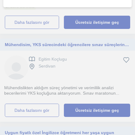
1. ders ücretsiz
daha fazlasını gör
Ücretsiz iletişime geç
Mühendisim, YKS sürecindeki öğrencilere sınav süreçlerinde profesyonelce eşlik ediyorum
Egitim Koçlugu
Serdivan
Mühendislikten aldığım süreç yönetimi ve verimlilik analizi
becerilerimi YKS koçluğuna aktarıyorum. Sınav maratonun...
daha fazlasını gör
Ücretsiz iletişime geç
Uygun fiyatlı özel İngilizce öğretmeni her yaşa uygun