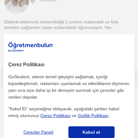
Elektrik elektronik mühendisliği 2.sınıfım matematik ve fizik
temelim sağlamdır zaten mühendislik öğrencisiyim. Her...
1. ders ücretsiz
daha fazlasını gör
Ücretsiz iletişime geç
Çerez Politikası
GoStudent, sitenin temel işleyişini sağlamak, içeriği
Her yaşa uygun matematik dersi veriyorum
kişiselleştirmek, reklamları uyarlamak ve etkinliklerini ölçmenin
yanı sıra size daha iyi bir deneyim sunmak için çerezler gibi
Matematik
verileri depolar.
Serdivan
"Kabul Et" seçeneğine tıklayarak, aşağıdaki şartları kabul
etmiş olursunuz
Çerez Politikası
ve
Gizlilik Politikası
.
Enerjik, yenilikleri ve teknolojiyi takip etmeyi seven bir
öğretmenim.Öğrencilerimle sadece ders değil, aile sıcakl...
Çerezler Paneli
Kabul et