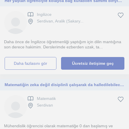
Her yaştan öğrenciyle kolayca bağ kurabilen samimi biriyim derslerimi herkesin ihtiyacına seviyesine ve hedeflerine göre özelleş
Ingilizce
Serdivan, Aralik (Sakary...
Daha önce de İngilizce öğretmenliği yaptığım için dilin mantığına
son derece hakimim. Derslerimde ezberden uzak, ta...
daha fazlasını gör
Ücretsiz iletişime geç
Matematiğin zeka değil disiplinli çalışarak da halledilebileceğini tecrübe ettim. Yüz yüze online derslerimle sıra sende
Matematik
Serdivan
Mühendislik öğrencisi olarak matematiğe 0 dan başlamış ve