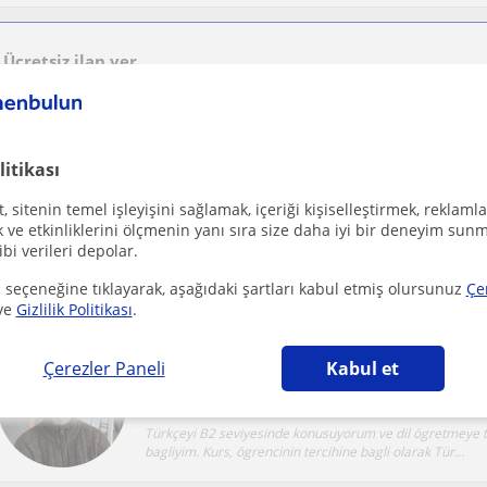
Ücretsiz ilan ver
Ücretsiz bir ilan ver ve öğretmenlerin seninle iletişime geçmesini sağla
litikası
 sitenin temel işleyişini sağlamak, içeriği kişiselleştirmek, reklamla
Sinop Sehri
Matematik
ve etkinliklerini ölçmenin yanı sıra size daha iyi bir deneyim sunm
ibi verileri depolar.
Türkçe ve matematik dersi ilkokul ve ortaokul öğrencilerin
Beraber ödev yapma ve etkili bir şekilde anlat...
 seçeneğine tıklayarak, aşağıdaki şartları kabul etmiş olursunuz
Çe
ve
Gizlilik Politikası
.
Çerezler Paneli
Kabul et
Sinop Sehri
Fransizca
Türkçeyi B2 seviyesinde konusuyorum ve dil ögretmeye t
bagliyim. Kurs, ögrencinin tercihine bagli olarak Tür...