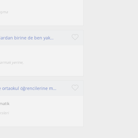
lışma
Eğitim yolculuğunda yoluna aydınlatacak mumlardan birine de ben yakmak istiyorum✨
tarmak yerine,
Mühendislik öğrencisiyim ve bir yıldır ilkokul ve ortaokul öğrencilerine matematik özel dersleri veriyorum
matik
rsleri