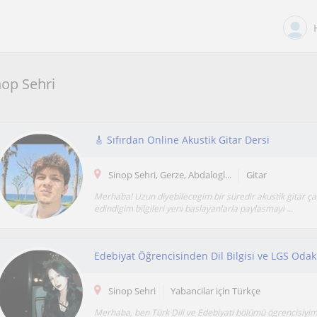
nop Sehri
🎸 Sıfırdan Online Akustik Gitar Dersi
Sinop Sehri, Gerze, Abdalogl...
Gitar
Merhaba! Uzun diyebilecegim bir süredir akustik gitar ça
edindigim bilgileri yeni baslayanlarla paylasmayi ...
Edebiyat Öğrencisinden Dil Bilgisi ve LGS Odak
Sinop Sehri
Yabancilar için Türkçe
Merhaba, ben Türk Dili ve Edebiyati bölümü ögrencisiyi