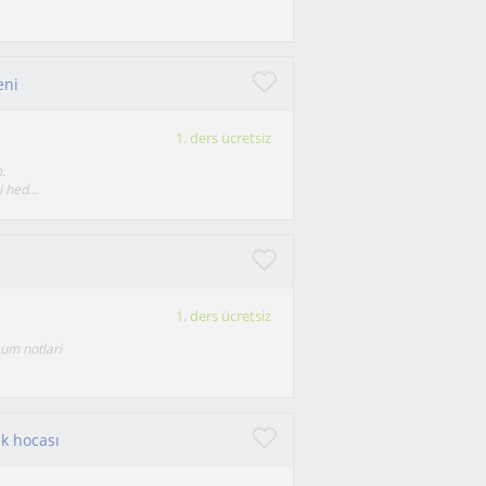
eni
1. ders ücretsiz
.
 hed...
1. ders ücretsiz
gum notlari
ik hocası