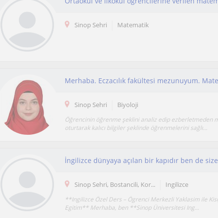
Ortaokul ve ilkokul öğrencilerine verilen matem
Sinop Sehri
Matematik
Sinop Sehri
Biyoloji
Öğrencinin öğrenme şeklini analiz edip ezberletmeden 
oturtarak kalıcı bilgiler şeklinde öğrenmelerini sağlı...
Sinop Sehri, Bostancili, Kor...
Ingilizce
**Ingilizce Özel Ders – Ögrenci Merkezli Yaklasim ile Kis
Egitim** Merhaba, ben **Sinop Üniversitesi Ing...