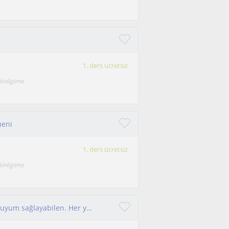
1. ders ücretsiz
kinligime
meni
1. ders ücretsiz
kinligime
Güler yüzlü, sabırlı ve planlı çalışma sistemine uyum sağlayabilen. Her yaştan bireye yönelik derlerim olduğunu düşünüyorum.