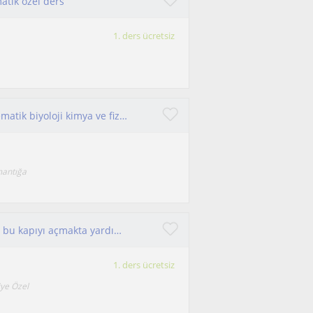
atik özel ders
1. ders ücretsiz
Merhaba. Eczacılık fakültesi mezunuyum. Matematik biyoloji kimya ve fizik dersleri verdim
mantığa
İngilizce dünyaya açılan bir kapıdır ben de size bu kapıyı açmakta yardımcı olacağım. Derslerim eğlenceli ve neşe dolu.
1. ders ücretsiz
iye Özel