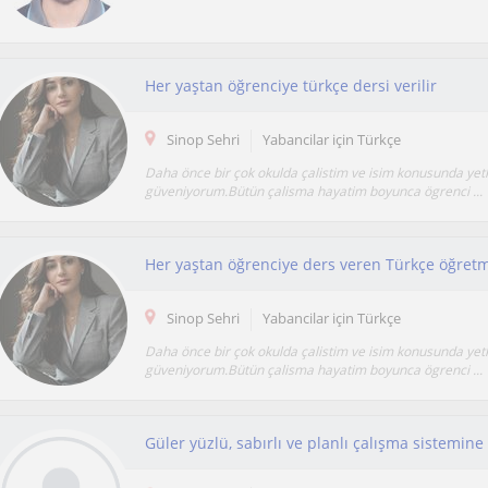
Her yaştan öğrenciye türkçe dersi verilir
Sinop Sehri
Yabancilar için Türkçe
Daha önce bir çok okulda çalistim ve isim konusunda yet
güveniyorum.Bütün çalisma hayatim boyunca ögrenci ...
Her yaştan öğrenciye ders veren Türkçe öğret
Sinop Sehri
Yabancilar için Türkçe
Daha önce bir çok okulda çalistim ve isim konusunda yet
güveniyorum.Bütün çalisma hayatim boyunca ögrenci ...