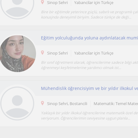
Sinop Sehri
Yabancilar için Türkçe
Bire bir eğitimde yeterince güçlü, sabırlı ve programlı ça
konusjnda deneyimli biriyim. Sadece türkçe de deği...
Sinop Sehri
Yabancilar için Türkçe
Bir sınıf öğretmeni olarak, öğrencilerime sadece bilgi ak
öğrenmeyi keşfetmelerine yardımcı olmak ist...
Sinop Sehri, Bostancili
Matematik: Temel Mate
Yaklaşık bir yıldır ilkokul öğrencilerine matematik özel de
veriyorum. Öğrencilerimin seviyesine uygun planla...