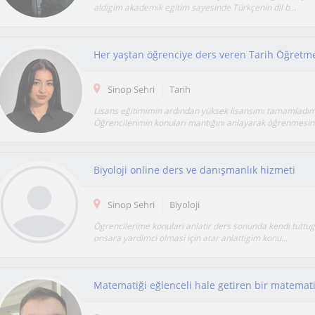
aldigim akademik egitim sayesinde Türkçenin dil b...
Her yaştan öğrenciye ders veren Tarih Öğretm
Sinop Sehri
Tarih
Lisans eğitimimin ardından yüksek lisansımı tamamladım
Öğrencilerimin konuları mantığını anlayarak öğrenmesini
Biyoloji online ders ve danışmanlık hizmeti
Sinop Sehri
Biyoloji
Ögrencilerime konulari anlatir ders sonunda kendi tuttu
onsara yardimci olmasi için atar anlattigim konu...
Matematiği eğlenceli hale getiren bir matemat