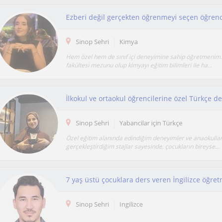
Sinop Sehri
Kimya
Hem özel hem de sınıf içi deneyimine sahip öğretmenim.
fakültesi mezunu olup kimyayı eğitim bilimleri ile ha...
İlkokul ve ortaokul öğrencilerine özel Türkçe d
Sinop Sehri
Yabancilar için Türkçe
Özel eğitim alanında edindiğim deneyimler ve anaokulla
gerçekleştirdiğim stajlar sayesinde, çocukların bireyse...
7 yaş üstü çocuklara ders veren İngilizce öğre
Sinop Sehri
Ingilizce