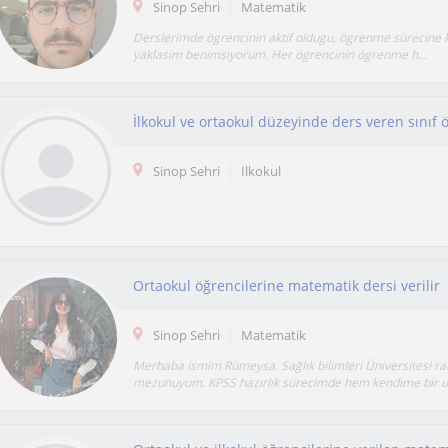
Sinop Sehri
Matematik
Derslerimde ögrencinin aktif oldugu, ögrenme sürecine ka
yaklasim benimsiyorum. Her ögrencinin ögrenme h...
İlkokul ve ortaokul düzeyinde ders veren sınıf 
Sinop Sehri
Ilkokul
Ortaokul öğrencilerine matematik dersi verilir
Sinop Sehri
Matematik
Merhaba ismim Rümeysa. Sağlık bilimleri Üniversitesi ra
mezunuyum. KPSS hazırlık sürecimde hem kendime bir u.