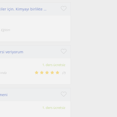
Ezberi değil gerçekten öğrenmeyi seçen öğrenciler için. Kimyayı birlikte halledelim.
 Eğitim
ersi veriyorum
1. ders ücretsiz
rında
(
7
)
tmeni
1. ders ücretsiz