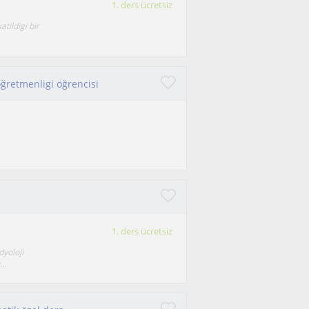
1. ders ücretsiz
tildigi bir
öğretmenligi öğrencisi
1. ders ücretsiz
dyoloji
..