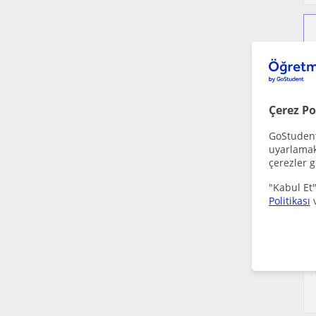
Çerez Po
GoStudent,
uyarlamak 
çerezler g
"Kabul Et"
Politikası