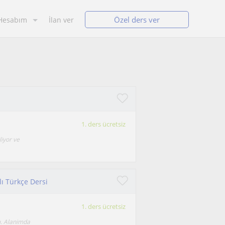
Özel ders ver
Hesabım
İlan ver
1. ders ücretsiz
liyor ve
lı Türkçe Dersi
1. ders ücretsiz
m. Alanimda