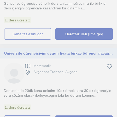
Güncel ve ögrenciye yönelik ders anlatimi sürecimiz ile birlikte
ders içerigini ögrenciye kazandiran bir dinamik i...
1. ders ücretsiz
daha fazlasını gör
Ücretsiz iletişime geç
Üniversite öğrencisiyim uygun fiyata birkaç öğrenci alacağım. Matematikte kendini geliştirmek istiyorsan iletişime geç
Matematik
Akçaabat Trabzon, Akçaab...
Derslerimde 20dk konu anlatim 10dk örnek soru 30 dk ögrenciyle
soru çözüm olarak ilerleyecegim tabi bu durum konunu...
1. ders ücretsiz