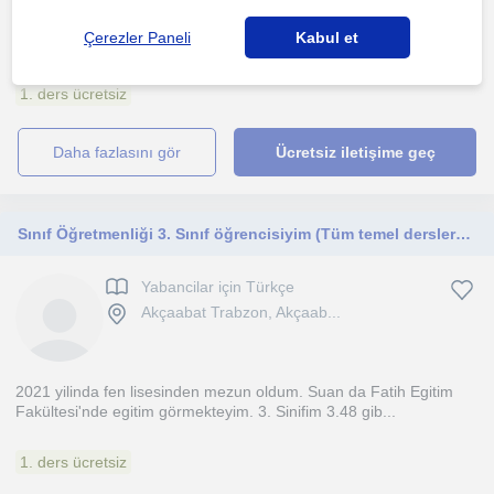
Ögrencilerime çesitli kaynaklardan bolca soru çözerek konuyu
Çerezler Paneli
Kabul et
anlatiyorum ve anlamadigimiz zorlandigimiz konularda e...
1. ders ücretsiz
daha fazlasını gör
Ücretsiz iletişime geç
Sınıf Öğretmenliği 3. Sınıf öğrencisiyim (Tüm temel derslerden eğitim verebilirim. Türkçe, ilkokuma yazma, fen bilimleri, hayat bilgisi, ingilizce vb)
Yabancilar için Türkçe
Akçaabat Trabzon, Akçaab...
2021 yilinda fen lisesinden mezun oldum. Suan da Fatih Egitim
Fakültesi'nde egitim görmekteyim. 3. Sinifim 3.48 gib...
1. ders ücretsiz