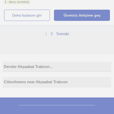
1. ders ücretsiz
daha fazlasını gör
Ücretsiz iletişime geç
1
2
Sonraki
Dersler Akçaabat Trabzon…
Cities/towns near Akçaabat Trabzon