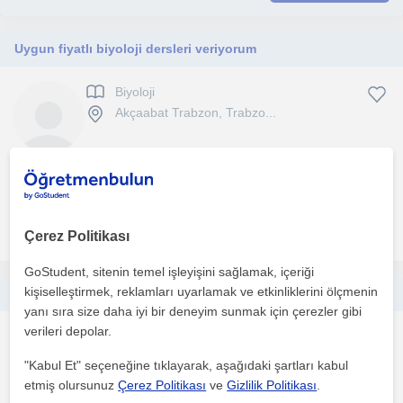
Uygun fiyatlı biyoloji dersleri veriyorum
Biyoloji
Akçaabat Trabzon, Trabzo...
1. ders ücretsiz
daha fazlasını gör
Ücretsiz iletişime geç
Çerez Politikası
GoStudent, sitenin temel işleyişini sağlamak, içeriği
kişiselleştirmek, reklamları uyarlamak ve etkinliklerini ölçmenin
Ortaokul ve Lise Matematik özel ders. 11 yıllık tecrübemle
yanı sıra size daha iyi bir deneyim sunmak için çerezler gibi
verileri depolar.
Matematik
Akçaabat Trabzon, Trabzo...
"Kabul Et" seçeneğine tıklayarak, aşağıdaki şartları kabul
etmiş olursunuz
Çerez Politikası
ve
Gizlilik Politikası
.