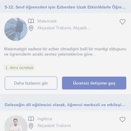
5-12. Sınıf öğrencileri için Ezberden Uzak Etkinliklerle Öğrenen Uygulamalar ile Pekiştiren Pekiştirilen Matematik Özel Dersleri
Matematik
Akçaabat Trabzon, Akçaab...
Matematigin sadece bir ezber olmadigini belli bir mantigi oldugunu
ve ögrencilerin analiz sentez yeteneklerine göre...
1. ders ücretsiz
daha fazlasını gör
Ücretsiz iletişime geç
Geleceğin dil eğitimcisi olarak, öğrenci merkezli ve etkileşimli metodolojilerle kalıcı öğrenmeyi hedefliyorum.
Ingilizce
Akçaabat Trabzon