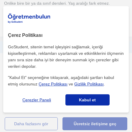
Onlike bire bir ya da sınıf dersleri. Yaş aralığı fark etmez.
Çocuklarla iyi anlaşırım. Konu tekrarı, sınava hazırl...
daha fazlasını gör
Ücretsiz iletişime geç
Çerez Politikası
GoStudent, sitenin temel işleyişini sağlamak, içeriği
yeni nesil öğretim yöntem ve tekniklerle sosyal bilgiler/tarih özel ders
kişiselleştirmek, reklamları uyarlamak ve etkinliklerini ölçmenin
yanı sıra size daha iyi bir deneyim sunmak için çerezler gibi
Tarih
verileri depolar.
Ünye, Çatalpinar (Ordu),...
"Kabul Et" seçeneğine tıklayarak, aşağıdaki şartları kabul
etmiş olursunuz
Çerez Politikası
ve
Gizlilik Politikası
.
Abant İzzet Baysal Üniversitesi Eğitim Fakültesi Sosyal Bilgiler
Öğretmenliği mezunuyum. Üç yıllık deneyimli öğretm...
Çerezler Paneli
Kabul et
1. ders ücretsiz
daha fazlasını gör
Ücretsiz iletişime geç