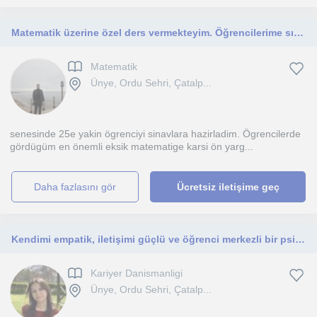
Matematik üzerine özel ders vermekteyim. Öğrencilerime sınava hazırlık konusunda koçlukta sağlamaktayım.
Matematik
Ünye, Ordu Sehri, Çatalp...
senesinde 25e yakin ögrenciyi sinavlara hazirladim. Ögrencilerde
gördügüm en önemli eksik matematige karsi ön yarg...
daha fazlasını gör
Ücretsiz iletişime geç
Kendimi empatik, iletişimi güçlü ve öğrenci merkezli bir psikolojik danışman olarak tanımlıyorum.
Kariyer Danismanligi
Ünye, Ordu Sehri, Çatalp...