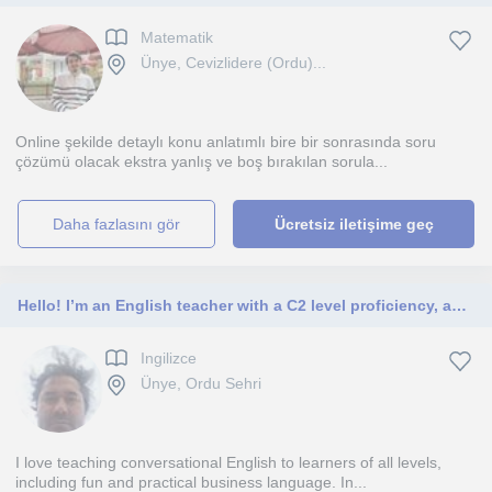
Matematik
Ünye, Cevizlidere (Ordu)...
Online şekilde detaylı konu anlatımlı bire bir sonrasında soru
çözümü olacak ekstra yanlış ve boş bırakılan sorula...
daha fazlasını gör
Ücretsiz iletişime geç
Hello! I’m an English teacher with a C2 level proficiency, and I’ve been passionate about teaching since 1999.
Ingilizce
Ünye, Ordu Sehri
I love teaching conversational English to learners of all levels,
including fun and practical business language. In...