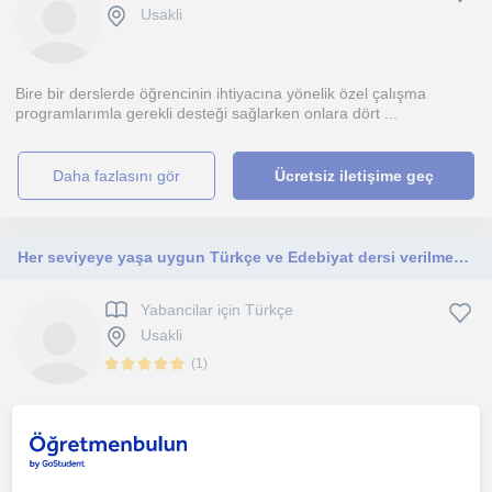
Usakli
Bire bir derslerde öğrencinin ihtiyacına yönelik özel çalışma
programlarımla gerekli desteği sağlarken onlara dört ...
daha fazlasını gör
Ücretsiz iletişime geç
Her seviyeye yaşa uygun Türkçe ve Edebiyat dersi verilmektedir
Yabancilar için Türkçe
Usakli
(
1
)
Her seviyeye yaşa uygun Türkçe ve Edebiyat dersi verilmektedir.
1. ders ücretsiz