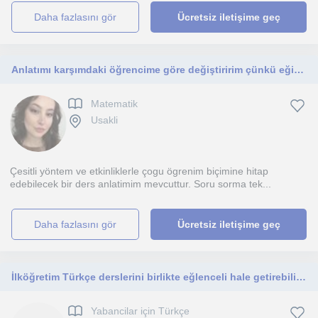
daha fazlasını gör
Ücretsiz iletişime geç
Anlatımı karşımdaki öğrencime göre değiştiririm çünkü eğitimde bireysellik vardır ve herkesin konuyu anlama alanları farklıdır
Matematik
Usakli
Çesitli yöntem ve etkinliklerle çogu ögrenim biçimine hitap
edebilecek bir ders anlatimim mevcuttur. Soru sorma tek...
daha fazlasını gör
Ücretsiz iletişime geç
İlköğretim Türkçe derslerini birlikte eğlenceli hale getirebilir sınavlara eksiksiz hazırlanabiliriz.
Yabancilar için Türkçe