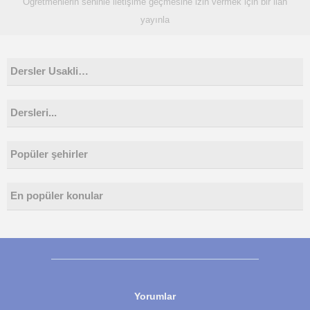
Öğretmenlerin seninle iletişime geçmesine izin vermek için bir ilan
yayınla
Dersler Usakli…
Dersleri...
Popüler şehirler
En popüler konular
Yorumlar