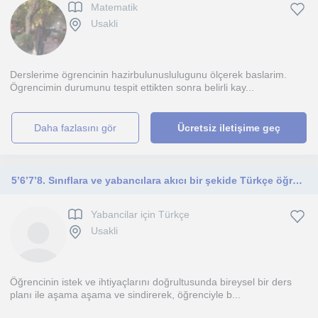
Matematik
Usakli
Derslerime ögrencinin hazirbulunuslulugunu ölçerek baslarim.
Ögrencimin durumunu tespit ettikten sonra belirli kay...
daha fazlasını gör
Ücretsiz iletişime geç
5’6’7’8. Sınıflara ve yabancılara akıcı bir şekide Türkçe öğretebilirim.
Yabancilar için Türkçe
Usakli
Öğrencinin istek ve ihtiyaçlarını doğrultusunda bireysel bir ders
planı ile aşama aşama ve sindirerek, öğrenciyle b...