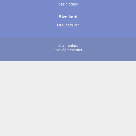
basın odası
Bize katıl
Özel ders ver
Site haritası
Özel öğretmenler
© 2007 - 2026 ÖğretmenBulun