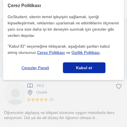
Çerez Politikası
daha fazlasını gör
Ücretsiz iletişime geç
GoStudent, sitenin temel işleyişini sağlamak, içeriği
kişiselleştirmek, reklamları uyarlamak ve etkinliklerini ölçmenin
yanı sıra size daha iyi bir deneyim sunmak için çerezler gibi
Ücretsiz ilan ver
verileri depolar.
Ücretsiz bir ilan ver ve öğretmenlerin seninle iletişime geçmesini
sağla
"Kabul Et" seçeneğine tıklayarak, aşağıdaki şartları kabul
İlanını yayınla
etmiş olursunuz
Çerez Politikası
ve
Gizlilik Politikası
.
Çerezler Paneli
Kabul et
Uşak'ta ilkokul, ortaokul ve lise öğrencilerine Türkçe edebiyat dersi vermenin yanında sınavlara hazırlıkta destek olmaya çalışıyo
YKS
Usakli
(
1
)
Öğrencinin algılayış ve bilişsel sürecine uygun metotlarla ders
veriyorum. Üst ya da alt düzey bir öğrenci olması b...