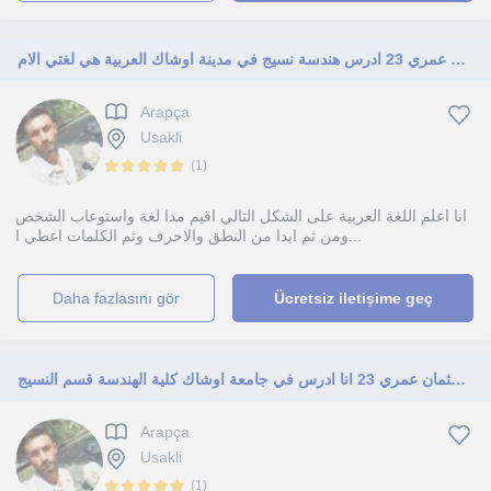
انا حسن عمري 23 ادرس هندسة نسيج في مدينة اوشاك العربية هي لغتي الام
Arapça
Usakli
(
1
)
انا اعلم اللغة العربية على الشكل التالي اقيم مدا لغة واستوعاب الشخص
ومن ثم ابدا من النطق والاحرف وثم الكلمات اعطي ا...
daha fazlasını gör
Ücretsiz iletişime geç
مرحبا انا حسن عثمان عمري 23 انا ادرس في جامعة اوشاك كلية الهندسة قسم النسيج
Arapça
Usakli
(
1
)