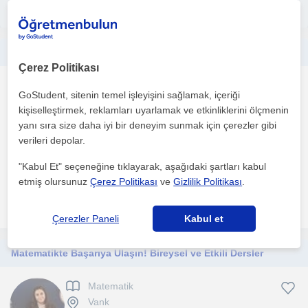
İlanını yayınla
Merhaba ben Nazlı. Anadolu Üniversitesi İngilizce Öğretmenliği bölümü mezunuyum.
Çerez Politikası
Ingilizce
GoStudent, sitenin temel işleyişini sağlamak, içeriği
Vank
kişiselleştirmek, reklamları uyarlamak ve etkinliklerini ölçmenin
yanı sıra size daha iyi bir deneyim sunmak için çerezler gibi
verileri depolar.
5 yıldır İngilizce öğretmeni olarak iletişim becerilerim, küçük ve
yetişkin yaş gruplarıyla çalışmaktayım. Dersleri...
"Kabul Et" seçeneğine tıklayarak, aşağıdaki şartları kabul
etmiş olursunuz
Çerez Politikası
ve
Gizlilik Politikası
.
daha fazlasını gör
Ücretsiz iletişime geç
Çerezler Paneli
Kabul et
Matematikte Başarıya Ulaşın! Bireysel ve Etkili Dersler
Matematik
Vank