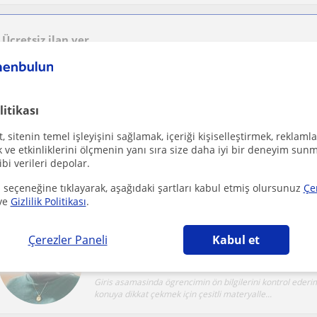
Ücretsiz ilan ver
Ücretsiz bir ilan ver ve öğretmenlerin seninle iletişime geçmesini sağla
litikası
Online yada yüz yüze Türkçe ve Türk Dili ve Edeb
 sitenin temel işleyişini sağlamak, içeriği kişiselleştirmek, reklamla
Yakutiye
Yabancilar için Türkçe
ve etkinliklerini ölçmenin yanı sıra size daha iyi bir deneyim sunm
ibi verileri depolar.
. Paragraf sorularını mantıkla, hızlı ve emin adımlarla çö
Edebiyatı ezber değil, hikâye gibi yaşamayı ve ha...
 seçeneğine tıklayarak, aşağıdaki şartları kabul etmiş olursunuz
Çe
ve
Gizlilik Politikası
.
Uygun fiyatlı özel Türkçe dersleri veriyorum
Çerezler Paneli
Kabul et
Yakutiye
Yabancilar için Türkçe
Giris asamasinda ögrencimin ön bilgilerini kontrol eder
konuya dikkat çekmek için çesitli materyalle...