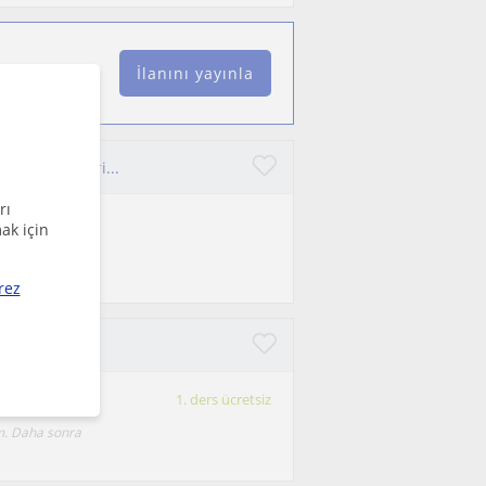
İlanını yayınla
iyatı Dersleri...
rı
ak için
zmeyi •
rez
1. ders ücretsiz
im. Daha sonra