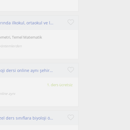
Matematik, geometri, Türkçe ve edebiyat alanlarında ilkokul, ortaokul ve lise düzeyindeki öğrencilere birebir eğitim veriyorum.
ometri, Temel Matematik
yöntemlerden
Ortaokul öğrencilerine fen bilgisi Sınıflara biyoloji dersi online aynı şehirde olmamız şartıyla da yüz yüze özel ders
1. ders ücretsiz
online aynı
Orta okul öğrencilerine fen bilgisi matematik özel ders sınıflara biyoloji özel dersi verilir. online veya yüzyüze…