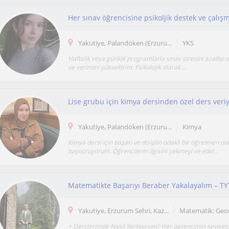
Her sınav öğrencisine psikoljik destek ve çalış
Yakutiye, Palandöken (Erzuru...
YKS
Haftalik veya günlük programlarla sinav stresini azaltip 
ve verimini yükseltirim. Psikolojik olarak ...
Lise grubu için kimya dersinden özel ders ver
Yakutiye, Palandöken (Erzuru...
Kimya
Kimya dersi için başarı ve disiplin odaklı bir öğretmen ol
başvuruyorum. Öğrencilerin ilgisini çekmeyi ve etkil...
Yakutiye, Erzurum Sehri, Kaz...
Matematik: Geo
+ Derslerimde Nasil Ilerliyorum? Her ögrencimin seviyesi