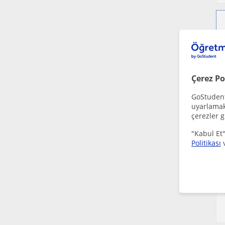
Çerez Po
GoStudent,
uyarlamak 
çerezler g
"Kabul Et"
Politikası