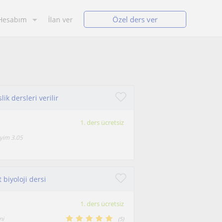
Özel ders ver
Hesabım
İlan ver
k dersleri verilir
1. ders ücretsiz
iyim 3.05
 biyoloji dersi
1. ders ücretsiz
ni
(
5
)