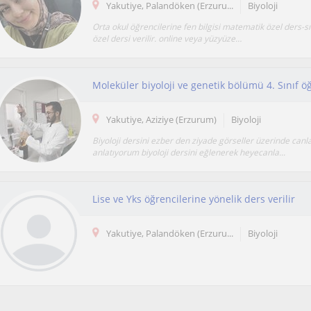
Yakutiye, Palandöken (Erzuru...
Biyoloji
Orta okul öğrencilerine fen bilgisi matematik özel ders-sın
özel dersi verilir. online veya yüzyüze…
Yakutiye, Aziziye (Erzurum)
Biyoloji
Biyoloji dersini ezber den ziyade görseller üzerinde canl
anlatıyorum biyoloji dersini eğlenerek heyecanla...
Lise ve Yks öğrencilerine yönelik ders verilir
Yakutiye, Palandöken (Erzuru...
Biyoloji