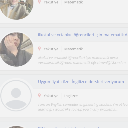
Yakutiye
Matematik
ilkokul ve ortaokul öğrencileri için matematik d
Yakutiye
Matematik
İlkokul ve ortaokul öğrencileri için matematik dersi
verebilirim.İlköğretim matematik öğretmenliği 3.sınıfım
Uygun fiyatlı özel İngilizce dersleri veriyorum
Yakutiye
Ingilizce
I am an English computer engineering student. I'm at leve
learning. I would like to help you in any problems...