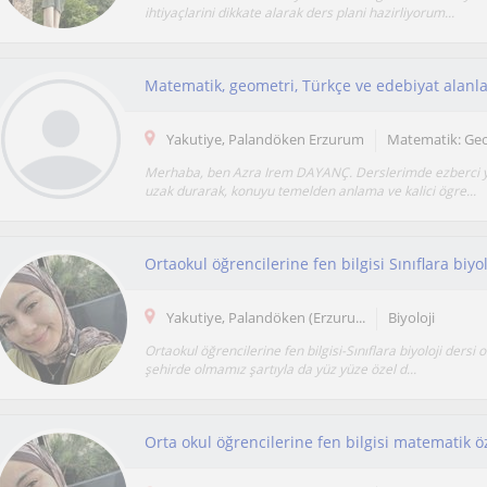
ihtiyaçlarini dikkate alarak ders plani hazirliyorum...
Yakutiye, Palandöken Erzurum
Matematik: Ge
Merhaba, ben Azra Irem DAYANÇ. Derslerimde ezberci 
uzak durarak, konuyu temelden anlama ve kalici ögre...
Yakutiye, Palandöken (Erzuru...
Biyoloji
Ortaokul öğrencilerine fen bilgisi-Sınıflara biyoloji dersi 
şehirde olmamız şartıyla da yüz yüze özel d...