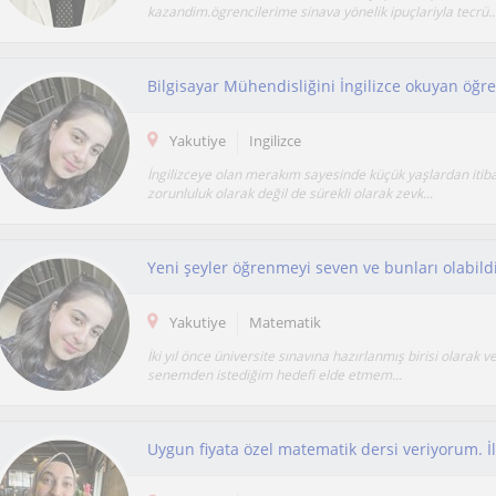
kazandim.ögrencilerime sinava yönelik ipuçlariyla tecrü..
Bilgisayar Mühendisliğini İngilizce okuyan öğr
Yakutiye
Ingilizce
İngilizceye olan merakım sayesinde küçük yaşlardan itib
zorunluluk olarak değil de sürekli olarak zevk...
Yeni şeyler öğrenmeyi seven ve bunları olabild
Yakutiye
Matematik
İki yıl önce üniversite sınavına hazırlanmış birisi olarak ve
senemden istediğim hedefi elde etmem...
Uygun fiyata özel matematik dersi veriyorum. İl