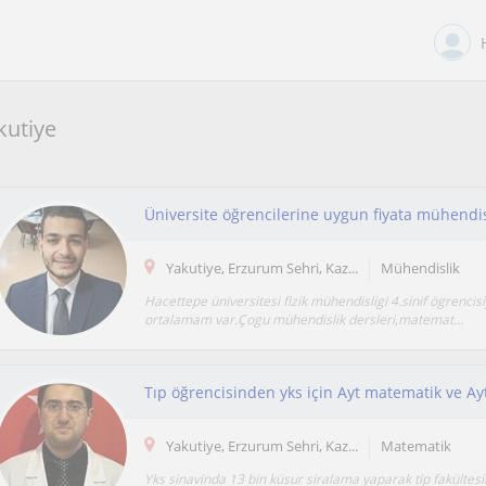
kutiye
Üniversite öğrencilerine uygun fiyata mühendisli
Yakutiye, Erzurum Sehri, Kaz...
Mühendislik
Hacettepe üniversitesi fizik mühendisligi 4.sinif ögrencis
ortalamam var.Çogu mühendislik dersleri,matemat...
Tıp öğrencisinden yks için Ayt matematik ve Ayt
Yakutiye, Erzurum Sehri, Kaz...
Matematik
Yks sinavinda 13 bin küsur siralama yaparak tip fakültesi