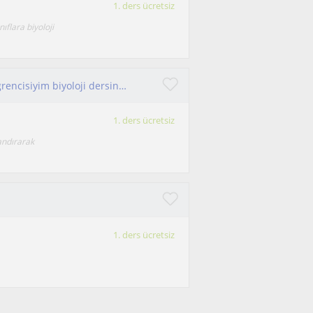
1. ders ücretsiz
ıflara biyoloji
Moleküler biyoloji ve genetik bölümü 4. Sınıf öğrencisiyim biyoloji dersinde uygun fiyatla sizlere yardımcı olabilirim
1. ders ücretsiz
andırarak
1. ders ücretsiz