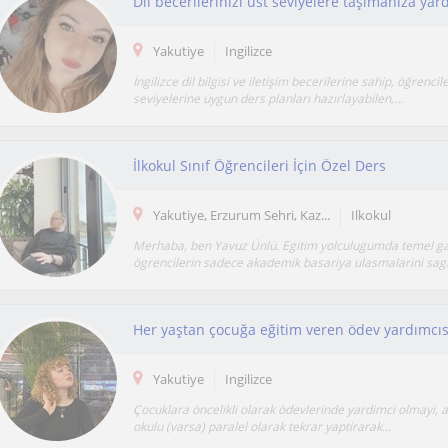
Yakutiye
Ingilizce
İngilizce dil bilgisi ve iletişim becerilerine sahip, öğrencil
seviyelerine uygun ders planları hazırlayabilen,...
İlkokul Sınıf Öğrencileri İçin Özel Ders
Yakutiye, Erzurum Sehri, Kaz...
Ilkokul
Merhaba, ben Yavuz Ünlü. Egitim yolculugumda temel g
ögrencilerin sadece akademik basariya ulasmalarini sagl
Her yaştan çocuğa eğitim veren ödev yardımcıs
Yakutiye
Ingilizce
Çocuklara öncelikli olarak ödevlerinde yardimci olmayi,
okulu (varsa) paralel olarak tekrar yaptirarak...