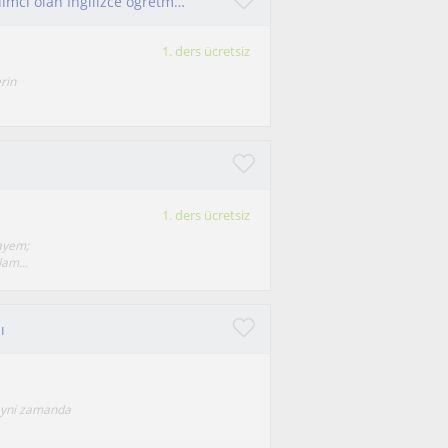
Dil becerilerinizi üst seviyelere taşımanıza yardımcı olan İngilizce öğretmeni
1. ders ücretsiz
erin
1. ders ücretsiz
ayem;
am...
ı
 ayni zamanda