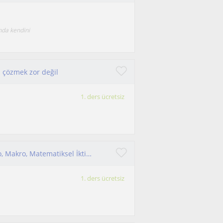
nda kendini
ı çözmek zor değil
1. ders ücretsiz
Lisans seviyesi tüm İktisat dersleri verilir.(Mikro, Makro, Matematiksel İktisat, Uluslararası İktisat vb)
1. ders ücretsiz