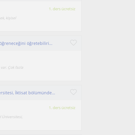
1. ders ücretsiz
k, kişisel
Öğrenmeyi öğrenmek üzerine uzmanım. Nasıl öğreneceğini öğretebilirim. Hazır ol!
var. Çok fazla
Türkiye Satranç Şampiyonuyum. İstanbul Üniversitesi, İktisat bölümünden 3.14 ortalamayla mezun oldum
1. ders ücretsiz
l Üniversitesi,