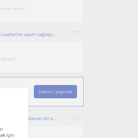
rimiçi dersler
İktisat alanında doktora mezunu, esnek çalışma saatlerine uyum sağlayabilen, tecrübeli; özellikle lisans öğrencilerine yönelik, an
i öğrenci
İlanını yayınla
Ekonomiyi ezberle değil, mantığını anlayarak öğrenmeye odaklanan bir eğitmenim. Karmaşık konuları sadeleştirerek, bol örnek ve sor
rı
ak için