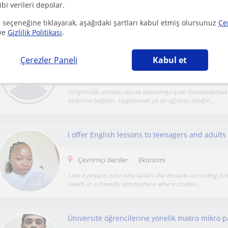
ibi verileri depolar.
Ekonomi alanında güçlü bir teorik altyapıya sahibim ve 
ekonomi, temel istatistik ve veri analizi konula...
 seçeneğine tıklayarak, aşağıdaki şartları kabul etmiş olursunuz
Çe
ve
Gizlilik Politikası
.
Size nasıl bir yardımım dokunur bakalım göre
Çerezler Paneli
Kabul et
Çevrimiçi dersler
Ekonomi
Girişimcilik uzmanı olarak ekonomiyi içine harmanlamak 
birbirine bağlılar. Uygulamalı ya da öğrenci isteğin...
I offer English lessons to teenagers and adults
Çevrimiçi dersler
Ekonomi
I am a private tutor who tailors the lessons according to 
needs in a friendly atmosphere where studen...