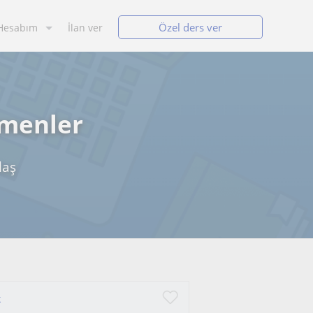
Özel ders ver
Hesabım
İlan ver
tmenler
laş
k