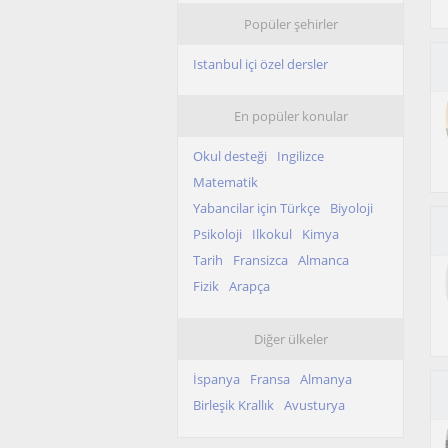
Popüler şehirler
Istanbul içi özel dersler
En popüler konular
Okul desteği
Ingilizce
Matematik
Yabancilar için Türkçe
Biyoloji
Psikoloji
Ilkokul
Kimya
Tarih
Fransizca
Almanca
Fizik
Arapça
Diğer ülkeler
İspanya
Fransa
Almanya
Birleşik Krallık
Avusturya