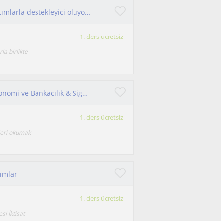
herkese yönelik uygun olabilecek içerik ve anlatımlarla destekleyici oluyorum
1. ders ücretsiz
la birlikte
Merhaba, ben Gökhan DEMİR! Üniversite'de Ekonomi ve Bankacılık & Sigortacılık okuyorum.
1. ders ücretsiz
leri okumak
tımlar
1. ders ücretsiz
i İktisat