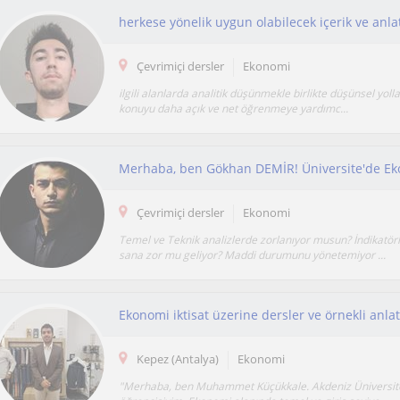
Çevrimiçi dersler
Ekonomi
ilgili alanlarda analitik düşünmekle birlikte düşünsel yollar
konuyu daha açık ve net öğrenmeye yardımc...
Çevrimiçi dersler
Ekonomi
Temel ve Teknik analizlerde zorlanıyor musun? İndikatör
sana zor mu geliyor? Maddi durumunu yönetemiyor ...
Ekonomi iktisat üzerine dersler ve örnekli anla
Kepez (Antalya)
Ekonomi
"Merhaba, ben Muhammet Küçükkale. Akdeniz Üniversites