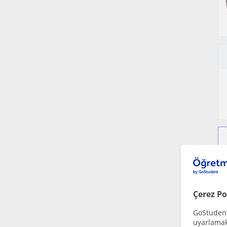
Çerez Po
GoStudent,
uyarlamak 