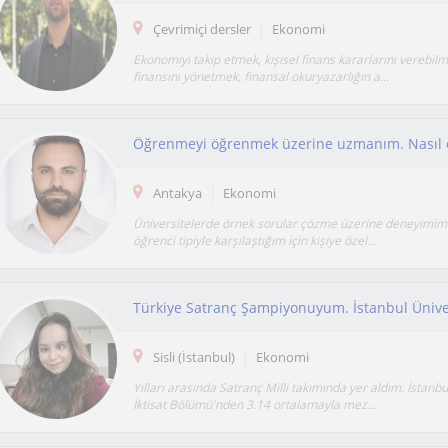
Çevrimiçi dersler
Ekonomi
Ekonomiyi takip etmek, kişisel finans kararlarını verebilme
finansını yönetmek, finansal okuryazarlığın a...
Antakya
Ekonomi
Üniversitelerde örnek sorular çözme üzerine deneyimim 
öğrenci tipiyle karşılaştığım için kişiye özel...
Sisli (İstanbul)
Ekonomi
Yılları arasında Satranç Milli takımında yer aldım. İstanbu
İktisat Bölümü'nden 3.14 ortalamayla mez...