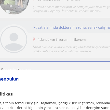
Şu anda Ankara merkezliyim ve hem yüz yüze hem de çev
veriyorum. Boğaziçi Üniversitesi Ekonomi mezunu...
Palandöken Erzurum
Ekonomi
İktisat alanında doktora mezunu, akademik bilgi birikimin
odaklı, anlaşılır ve etkili anlatımla birleştire...
Ücretsiz ilan ver
Ücretsiz bir ilan ver ve öğretmenlerin seninle iletişime geçmesini sağla
litikası
 sitenin temel işleyişini sağlamak, içeriği kişiselleştirmek, reklamla
Çevrimiçi dersler
Ekonomi
ve etkinliklerini ölçmenin yanı sıra size daha iyi bir deneyim sunm