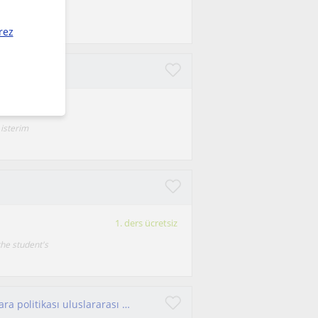
mikro-makro
rez
lim bence
isterim
1. ders ücretsiz
the student's
Üniversite öğrencilerine yonelik makro mikro para politikası uluslararası iktisad