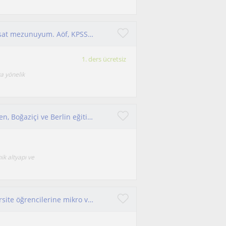
Lisans maliye, yüksek lisans iktisat, doktora iktisat mezunuyum. Aöf, KPSS alanında 10 yıllık tecrübeye sahibim.
1. ders ücretsiz
a yönelik
Çevrimiçi Türkçe ve İngilizce ekonomi dersi veren, Boğaziçi ve Berlin eğitimli, deneyimli akademisyen yetişkinlere uygulamalı
ik altyapı ve
İtalya ve Almanya’da işletme eğitimi alan üniversite öğrencilerine mikro ve makro ekonomi ile çeşitli işletme dersleri verdim.