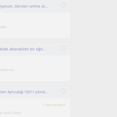
IGGCE/AP/IB Macro/Micro/Business dersleri veriyorum. Dersleri online olarak veriyorum.
likle
Kendimi analitik düşünen ve bilgiyi sade bir şekilde aktarabilen bir eğitmen olarak tanımlıyorum.
abilen bir
15 yıllık deneyim ile Bankacılık ve Ekonomi Dersleri Ayrıcalığı ⁴2011 yılından beri Bankacılık sektöründe tecrübeliyim
1. ders ücretsiz
rı arası Ziraat