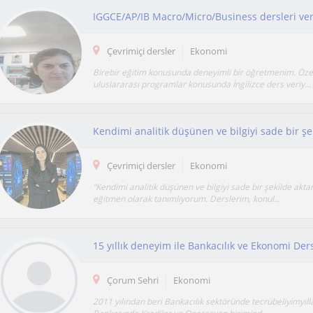
Çevrimiçi dersler
Ekonomi
Birebir eğitim konusunda deneyimli bir öğretmenim. Özel
uluslararası programlar konusunda İngilizce ders veriy...
Çevrimiçi dersler
Ekonomi
“Kendimi analitik düşünen ve bilgiyi sade bir şekilde aktar
eğitmen olarak tanımlıyorum. Derslerim, konul...
Çorum Sehri
Ekonomi
2011 yılından beri Bankacılık sektöründe tecrübeliyimyılla