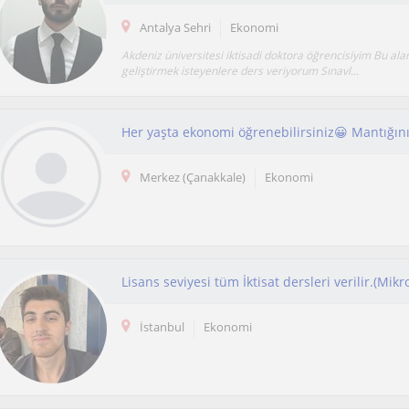
Antalya Sehri
Ekonomi
Akdeniz üniversitesi iktisadi doktora öğrencisiyim Bu ala
geliştirmek isteyenlere ders veriyorum Sınavl...
Her yaşta ekonomi öğrenebilirsiniz😀 Mantığın
Merkez (Çanakkale)
Ekonomi
İstanbul
Ekonomi