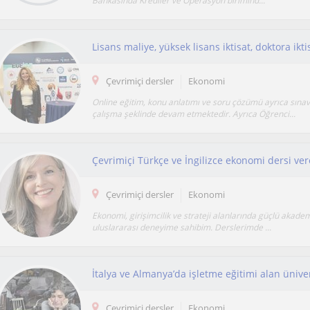
Bankasında Krediler ve Operasyon birimind...
Çevrimiçi dersler
Ekonomi
Online eğitim, konu anlatımı ve soru çözümü ayrıca sınav
çalışma şeklinde devam etmektedir. Ayrıca Öğrenci...
Çevrimiçi dersler
Ekonomi
Ekonomi, girişimcilik ve strateji alanlarında güçlü akadem
uluslararası deneyime sahibim. Derslerimde ...
Çevrimiçi dersler
Ekonomi