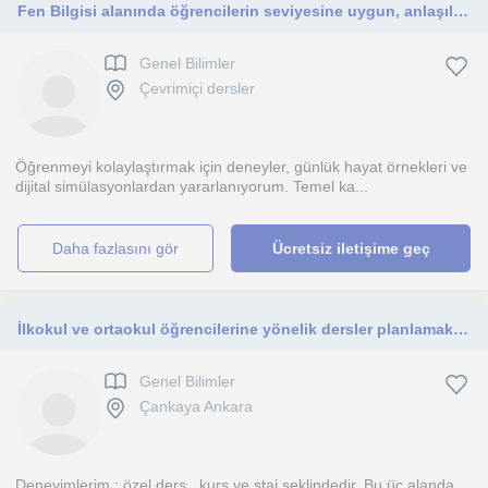
Fen Bilgisi alanında öğrencilerin seviyesine uygun, anlaşılır ve sistemli anlatımı benimseyen bir öğretmenim. (5,6,7,8.sınıflar)
Genel Bilimler
Çevrimiçi dersler
Öğrenmeyi kolaylaştırmak için deneyler, günlük hayat örnekleri ve
dijital simülasyonlardan yararlanıyorum. Temel ka...
daha fazlasını gör
Ücretsiz iletişime geç
İlkokul ve ortaokul öğrencilerine yönelik dersler planlamaktayım. Öğrencilerimin yeni şeyler öğrenmesi beni çok mutlu ediyor.
Genel Bilimler
Çankaya Ankara
Deneyimlerim ; özel ders , kurs ve staj şeklindedir. Bu üç alanda