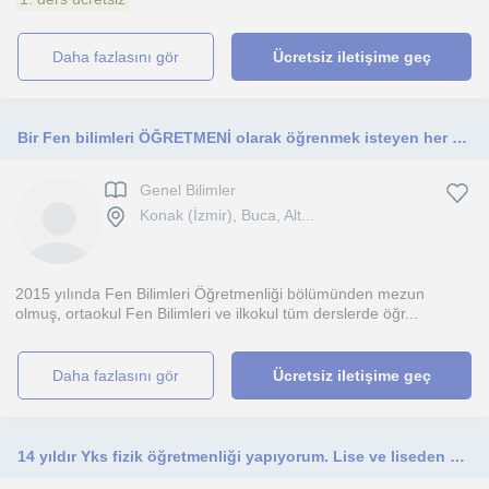
daha fazlasını gör
Ücretsiz iletişime geç
Bir Fen bilimleri ÖĞRETMENİ olarak öğrenmek isteyen her kese verebilecek çokkkk bilgi var...
Genel Bilimler
Konak (İzmir), Buca, Alt...
2015 yılında Fen Bilimleri Öğretmenliği bölümünden mezun
olmuş, ortaokul Fen Bilimleri ve ilkokul tüm derslerde öğr...
daha fazlasını gör
Ücretsiz iletişime geç
14 yıldır Yks fizik öğretmenliği yapıyorum. Lise ve liseden mezun öğrencilerle sınıf ortamında, Online ve yüz yüze ders vermekteyi