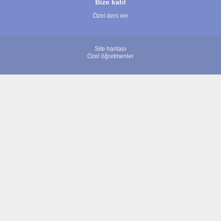
Bize katıl
Özel ders ver
Site haritası
Özel öğretmenler
© 2007 - 2026 ÖğretmenBulun