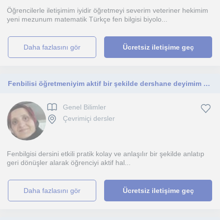
Öğrencilerle iletişimim iyidir öğretmeyi severim veteriner hekimim
yeni mezunum matematik Türkçe fen bilgisi biyolo...
daha fazlasını gör
Ücretsiz iletişime geç
Fenbilisi öğretmeniyim aktif bir şekilde dershane deyimim oldu 7 sene . 7 sene birebir özel ders verdim . ( 5 -6-7-8).Sınif
Genel Bilimler
Çevrimiçi dersler
Fenbilgisi dersini etkili pratik kolay ve anlaşılır bir şekilde anlatıp
geri dönüşler alarak öğrenciyi aktif hal...
daha fazlasını gör
Ücretsiz iletişime geç