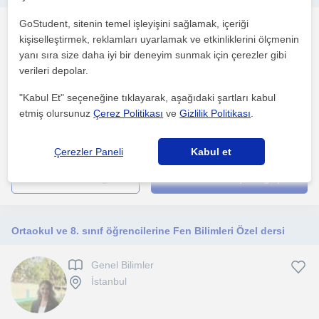
GoStudent, sitenin temel işleyişini sağlamak, içeriği
Genel Bilimler
kişiselleştirmek, reklamları uyarlamak ve etkinliklerini ölçmenin
Sancaktepe (İstanbul)
yanı sıra size daha iyi bir deneyim sunmak için çerezler gibi
verileri depolar.
Öğrencinin ihtiyacına ve hedefe yönelik çalışma programları ile
"Kabul Et" seçeneğine tıklayarak, aşağıdaki şartları kabul
akademik katkı amaçlanır. Dersane öğretmenliği dene...
etmiş olursunuz
Çerez Politikası
ve
Gizlilik Politikası
.
1. ders ücretsiz
Çerezler Paneli
Kabul et
daha fazlasını gör
Ücretsiz iletişime geç
Ortaokul ve 8. sınıf öğrencilerine Fen Bilimleri Özel dersi
Genel Bilimler
İstanbul