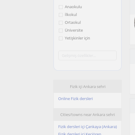
Anaokulu
İlkokul
Ortaokul
Üniversite
Yetişkinler için
Fizik içi Ankara sehri
Online Fizik dersleri
Cities/towns near Ankara sehri
Fizik dersleri içi Çankaya (Ankara)
Fizik dersleri içi Keçiören