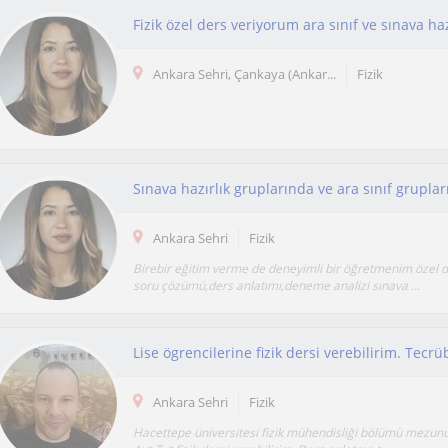
Fizik özel ders veriyorum ara sınıf ve sınava haz
Ankara Sehri, Çankaya (Ankar...
Fizik
Sınava hazırlık gruplarında ve ara sınıf grupl
Ankara Sehri
Fizik
Birebir eğitim verme de deneyimli bir öğretmenim özel d
soru çözümü,ders anlatımı,deneme analizi sınava ...
Ankara Sehri
Fizik
Hacettepe üniversitesi fizik mühendisliği bölümü mezun