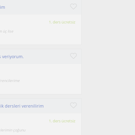
tim
1. ders ücretsiz
m üç lise
s veriyorum.
ğrencilerime
ik dersleri verenilirim
1. ders ücretsiz
slerimin çoğunu