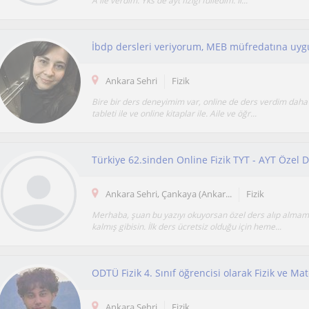
A ile verdim. Yks de ayt fiziği fulledim. İl...
Ankara Sehri
Fizik
Bire bir ders deneyimim var, online de ders verdim daha
tableti ile ve online kitaplar ile. Aile ve öğr...
Türkiye 62.sinden Online Fizik TYT - AYT Özel 
Ankara Sehri, Çankaya (Ankar...
Fizik
Merhaba, şuan bu yazıyı okuyorsan özel ders alıp alma
kalmış gibisin. İlk ders ücretsiz olduğu için heme...
Ankara Sehri
Fizik