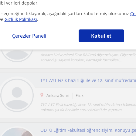
ibi verileri depolar.
 seçeneğine tıklayarak, aşağıdaki şartları kabul etmiş olursunuz
Çe
ve
Gizlilik Politikası
.
Çerezler Paneli
Kabul et
Ankara Sehri, Çankaya (Ankar...
Fizik
Ankara Üniversitesi Fizik Bölümü öğrencisiyim. Öğrencile
zorlandığı sayısal konuları, karmaşık formüllerl...
Ankara Sehri
Fizik
TYT-AYT Fizik hazırlığı ileve 12. sınıf müfredatına hâkimi
anlatımı ya da özellikle soru çözümü de yaparım.