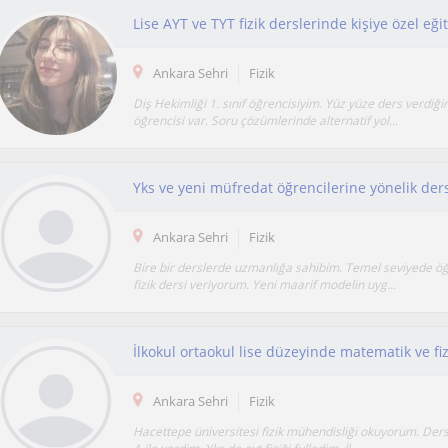
Lise AYT ve TYT fizik derslerinde kişiye özel eği
Ankara Sehri
Fizik
Diş Hekimliği 1. sınıf öğrencisiyim. Yüz yüze ders verdiği
öğrencisi var. Soru çözümlerinde alternatif yol...
Yks ve yeni müfredat öğrencilerine yönelik der
Ankara Sehri
Fizik
Bire bir derslerde uzmanlığa sahibim. Temel seviyede ö
fizik dersi veriyorum. Yeni maarif modelin uyg...
İlkokul ortaokul lise düzeyinde matematik ve fiz
Ankara Sehri
Fizik
Hacettepe üniversitesi fizik mühendisliği okuyorum. Der