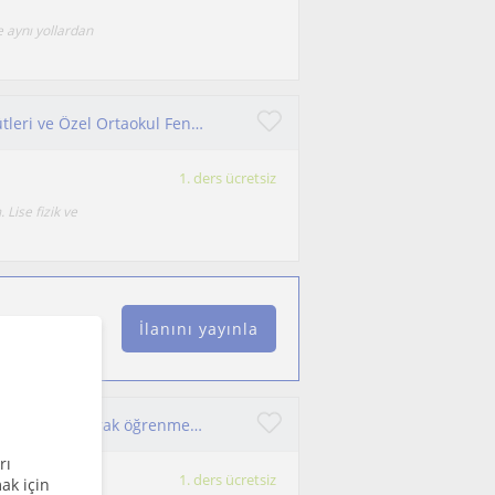
e aynı yollardan
Odtü FİZik Öğretmenliğinden Özel Lise Fizik Etütleri ve Özel Ortaokul Fen Dersleri
1. ders ücretsiz
Lise fizik ve
İlanını yayınla
Lise ve yks hazırlıkta yardımcı olabilirim ☺️ eğlenerek anlayarak öğrenmeniz için buradayım 🙋🏻‍♀️
rı
1. ders ücretsiz
ak için