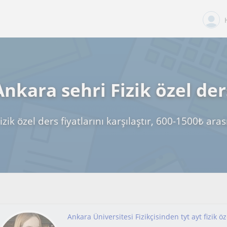
Ankara sehri Fizik özel der
zik özel ders fiyatlarını karşılaştır, 600-1500₺ ar
Ankara Üniversitesi Fizikçisinden tyt ayt fizik öz