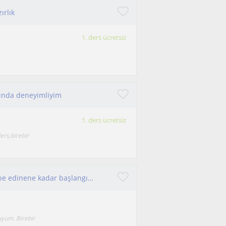
ırlık
1. ders ücretsiz
arında deneyimliyim
1. ders ücretsiz
ers,birebir
Lise ögrencilerine fizik dersi verebilirim. Tecrübe edinene kadar başlangıç orta seviye öğrencilere sonra ileri seviye öğrencilere
uyum. Birebir