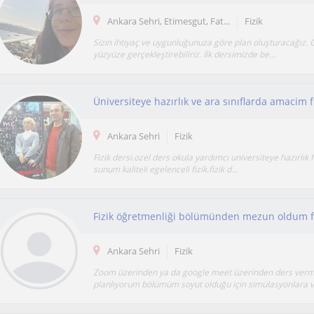
Ankara Sehri, Etimesgut, Fat...
Fizik
Sizin ihtiyaç ve uygunluğunuza göre plan oluşturacağız. 
yüzyüze gerçekleştirebiliriz. İlk dersimizde be...
Üniversiteye hazırlık ve ara sınıflarda amacim f
Ankara Sehri
Fizik
Fizik dersi.ozel ders okula yardımcı universiteye hazırlık 
sunum kaliteli egelenceli fizik.fizik d...
Ankara Sehri
Fizik
Zoom üzerinden ya da google meet üzerinden ders verm
planlıyorum bölümüm soyut olduğu için simülasyonlara ve