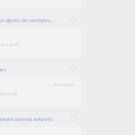
İbdp dersleri veriyorum, MEB müfredatına uygun öğrenci de hazırlıyorum osym için.
 önce grafik
Ders
1. ders ücretsiz
makla arada
ODTÜ Fizik 4. Sınıf öğrencisi olarak Fizik ve Matematik alanında Ankara'da 3 yıldır YKS öğrencilerine ders veriyorum