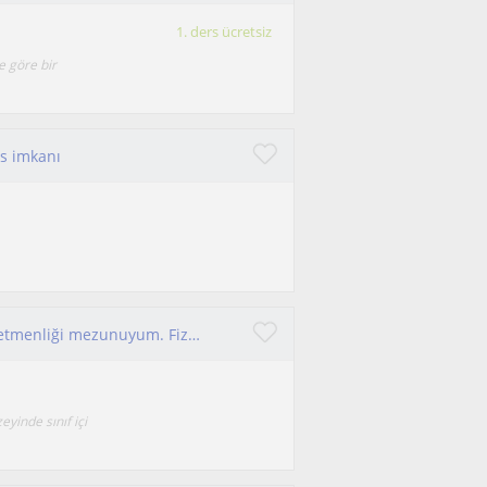
1. ders ücretsiz
e göre bir
rs imkanı
Merhaba ben Buse Ecem Uslu. ODTÜ Fizik Öğretmenliği mezunuyum. Fiziği kolay ve anlaşılır hale getirmeyi hedefliyorum.
inde sınıf içi