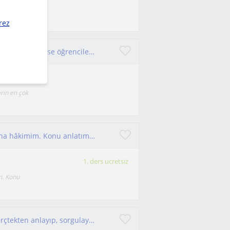
rez
Ankara Üniversitesi Fizik öğrencisinden; ilkokul, ortaokul ve lise öğrencilerine yönelik, anlaşılır ve pratik Matematik & Fizik de
rin en çok
TYT-AYT Fizik hazırlığı ile ve 12. sınıf müfredatına hâkimim. Konu anlatımı ya da özellikle soru çözümü de yaparım
1. ders ücretsiz
m. Konu
ODTÜ Eğitim Fakültesi öğrencisiyim. Konuyu gerçtekten anlayıp, sorgulayabilecek hale gelmeniz için elimden geleni yapacağım