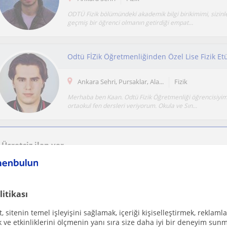
ODTÜ Fizik bölümündeki akademik bilgi birikimimi, sizinl
geçmiş bir öğrenci olmanın getirdiği empat...
Ankara Sehri, Pursaklar, Ala...
Fizik
Merhaba ben Kaan. Odtü Fizik Öğretmenliği öğrencisiyim. 
ortaokul fen dersleri veriyorum. Okula ve Sın...
Ücretsiz ilan ver
Ücretsiz bir ilan ver ve öğretmenlerin seninle iletişime geçmesini sağla
litikası
 sitenin temel işleyişini sağlamak, içeriği kişiselleştirmek, reklamla
Ankara Sehri
Fizik
ve etkinliklerini ölçmenin yanı sıra size daha iyi bir deneyim sunm