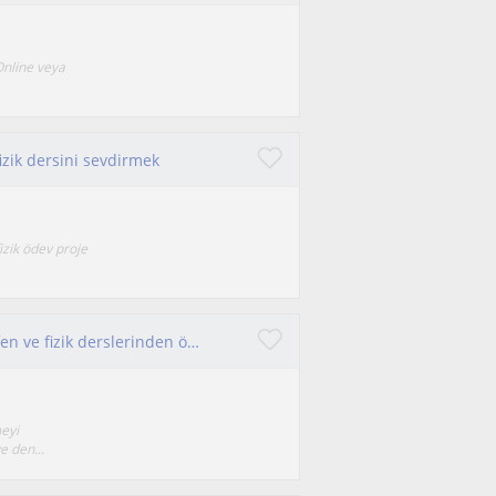
Online veya
izik dersini sevdirmek
fizik ödev proje
Fizik öğretmenliği bölümünden mezun oldum fen ve fizik derslerinden özel ders verebilirim (lise ve ortaokul) düzeyinde
eyi
 den...