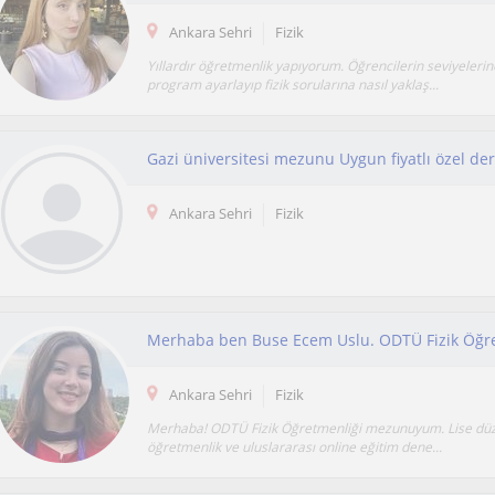
Ankara Sehri
Fizik
Yıllardır öğretmenlik yapıyorum. Öğrencilerin seviyelerin
program ayarlayıp fizik sorularına nasıl yaklaş...
Gazi üniversitesi mezunu Uygun fiyatlı özel de
Ankara Sehri
Fizik
Ankara Sehri
Fizik
Merhaba! ODTÜ Fizik Öğretmenliği mezunuyum. Lise düzey
öğretmenlik ve uluslararası online eğitim dene...