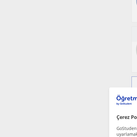
Çerez Po
GoStudent,
uyarlamak 