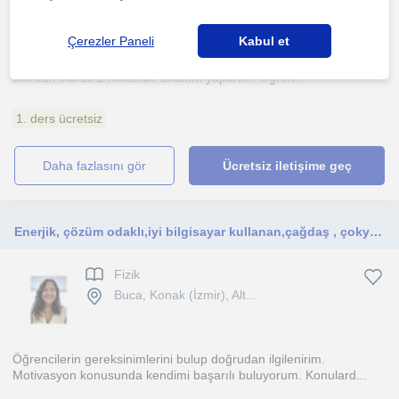
Çerezler Paneli
Kabul et
Derslerim sistematik ve düzenli işlenir. Açık kapatmaya yönelik ve
sıfırdan olarak 2 modelde anlatım yaparım. Öğren...
1. ders ücretsiz
daha fazlasını gör
Ücretsiz iletişime geç
Enerjik, çözüm odaklı,iyi bilgisayar kullanan,çağdaş , çokyönlü
Fizik
Buca, Konak (İzmir), Alt...
Öğrencilerin gereksinimlerini bulup doğrudan ilgilenirim.
Motivasyon konusunda kendimi başarılı buluyorum. Konulard...