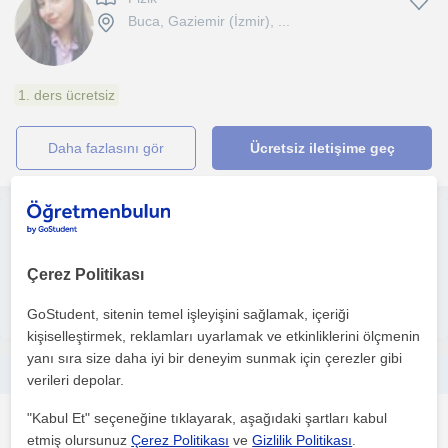
Buca, Gaziemir (İzmir), ...
1. ders ücretsiz
daha fazlasını gör
Ücretsiz iletişime geç
Ücretsiz ilan ver
Ücretsiz bir ilan ver ve öğretmenlerin seninle iletişime geçmesini
sağla
Çerez Politikası
İlanını yayınla
GoStudent, sitenin temel işleyişini sağlamak, içeriği
kişiselleştirmek, reklamları uyarlamak ve etkinliklerini ölçmenin
yanı sıra size daha iyi bir deneyim sunmak için çerezler gibi
Öğrenmeye ve öğretmeye açık biriyim. Derslerim TYT/AYT ve lise düzeyindeki tüm kademeler için geçerlidir.
verileri depolar.
"Kabul Et" seçeneğine tıklayarak, aşağıdaki şartları kabul
Fizik
etmiş olursunuz
Çerez Politikası
ve
Gizlilik Politikası
.
Buca