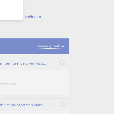
nda seni bilgilendirelim
Tümünü görüntüle
10 yıllık deneyimliyim bu alanda daha ilk günden beri özel ders veriyorum ve birçok öğrenci yetiştirdim.
 öğrenmeden
Fizik dersini kolay anlaşılır hale getirmeyi hedeflerim bir öğretmen olarak üniversite sınavlarına yönelik çalışmalar yapmaktayım