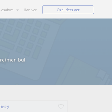
Özel ders ver
Hesabım
İlan ver
öğretmen bul
izikçi