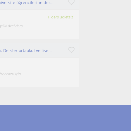
Lise öğrencilerine ve temel fizik kapsamında üniversite öğrencilerine ders verilir
1. ders ücretsiz
llık özel ders
Boğaziçi üniversitesi Fizik öğretmenliği mezunu. Dersler ortaokul ve lise öğrencilerine yöneliktir
encileri için