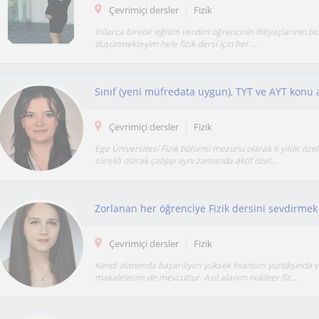
Çevrimiçi dersler
Fizik
Yıllarca birebir eğitim verdim öğrencinin ihtiyaçlarının b
düşünmekteyim hele fizik dersi için her ...
Çevrimiçi dersler
Fizik
Ege Üniversitesi Fizik bölümü mezunu olarak 6 yıldır öze
sürekli olarak çalışıp aynı zamanda aktif özel...
Çevrimiçi dersler
Fizik
Kendi alanımda başarılıyım yüksek lisansım yurtdışında 
makalelerim de mevcuttur. Asıl alanım nükleer fiz...