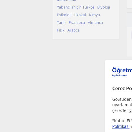
Yabancilar için Türkçe
Biyoloji
Psikoloji
Ilkokul
Kimya
Tarih
Fransizca
Almanca
Fizik
Arapça
Çerez Po
GoStudent,
uyarlamak 
çerezler g
"Kabul Et"
Politikası