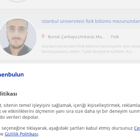
istanbul üniversitesi fizik bölümü mezunundan
Bursal, Çankaya (Ankara), Ma...
Fizik
İstanbul üniversitesi fizik bölümü mezunuyum. Aynı üniv
formasyonumu aldım. 7 yıllık deneyime sahibim. 9 y...
Lise fizik matematik ingilizce. Üniversite mühend
Bursal, Doganköy (Bursa), Ki...
Fizik
litikası
Makina Yüksek Mühendisiyim. Uludağ üniversitesi mezun
bir tecrübeye sahibim. Üniversite düzeyinde Ma...
 sitenin temel işleyişini sağlamak, içeriği kişiselleştirmek, reklamla
ve etkinliklerini ölçmenin yanı sıra size daha iyi bir deneyim sunm
ibi verileri depolar.
 seçeneğine tıklayarak, aşağıdaki şartları kabul etmiş olursunuz
Çe
Öğretmenlerin seninle iletişime geçmesine izin ver
ve
Gizlilik Politikası
.