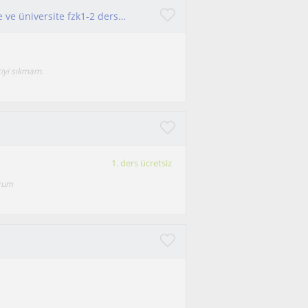
Fizik bölümü 3. Sınıf öğrencisiyim. Lise fiziğinde ve üniversite fzk1-2 derslerinde yardımcı olurum
iyi sıkmam.
1. ders ücretsiz
orum