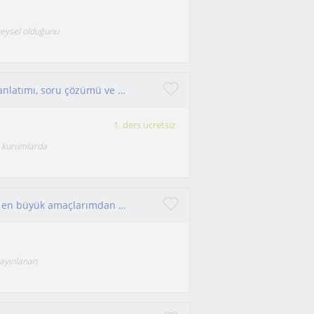
ireysel olduğunu
Sınıf (yeni müfredata uygun), TYT ve AYT konu anlatımı, soru çözümü ve yakınındaki yapılması
1. ders ücretsiz
l kurumlarda
Zorlanan her öğrenciye Fizik dersini sevdirmek en büyük amaçlarımdan birisi
yayınlanan