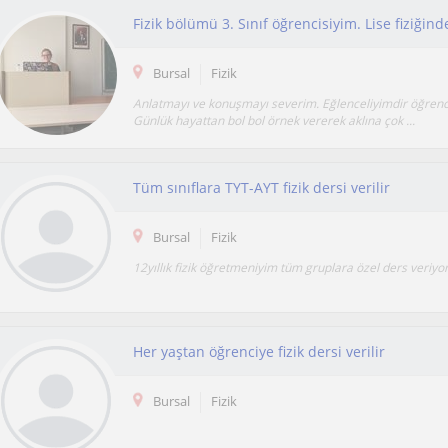
Bursal
Fizik
Anlatmayı ve konuşmayı severim. Eğlenceliyimdir öğrenc
Günlük hayattan bol bol örnek vererek aklına çok ...
Tüm sınıflara TYT-AYT fizik dersi verilir
Bursal
Fizik
12yıllık fizik öğretmeniyim tüm gruplara özel ders veriy
Her yaştan öğrenciye fizik dersi verilir
Bursal
Fizik