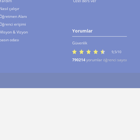
Yardım
Özel ders ver
Nasıl çalışır
Öğretmen Alanı
Öğrenci erişimi
Yorumlar
Misyon & Vizyon
basın odası
Güvenlik
9,5/10
790214
yorumlar
öğrenci sayısı