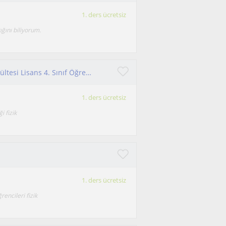
1. ders ücretsiz
ğını biliyorum.
Merhaba, Uludağ Üniversitesi Fen Edebiyat Fakültesi Lisans 4. Sınıf Öğrencisiyim
1. ders ücretsiz
i fizik
1. ders ücretsiz
encileri fizik