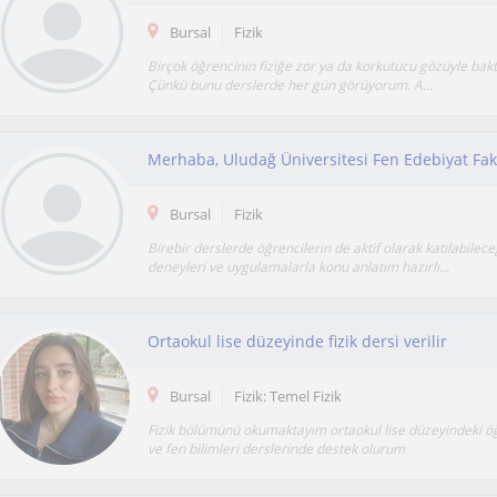
Bursal
Fizik
Birçok öğrencinin fiziğe zor ya da korkutucu gözüyle baktı
Çünkü bunu derslerde her gün görüyorum. A...
Bursal
Fizik
Birebir derslerde öğrencilerin de aktif olarak katılabileceğ
deneyleri ve uygulamalarla konu anlatım hazırlı...
Ortaokul lise düzeyinde fizik dersi verilir
Bursal
Fizik: Temel Fizik
Fizik bölümünü okumaktayım ortaokul lise düzeyindeki öğr
ve fen bilimleri derslerinde destek olurum