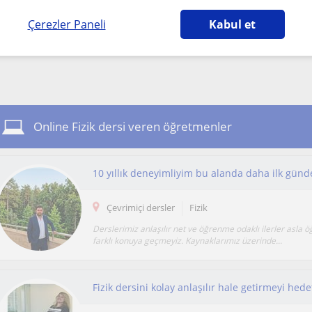
Ya da:
Çerezler Paneli
Kabul et
Bu aramayı kaydet ve yeni öğretmenlerimiz olduğu
Online Fizik dersi veren öğretmenler
Çevrimiçi dersler
Fizik
Derslerimiz anlaşılır net ve öğrenme odaklı ilerler asla
farklı konuya geçmeyiz. Kaynaklarımız üzerinde...