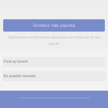
Ücretsiz ilan yayınla
Öğretmenlerin seninle iletişime geçmesine izin vermek için bir ilan
yayınla
Fizik içi Izmirli
En popüler konular