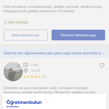
Fizik konularını somutlaştırarak, şekiller üzerinde, akılda tutmayı
kolaylaştıracak şekilde anlatıyorum.Örneklerle ...
1. ders ücretsiz
daha fazlasını gör
Ücretsiz iletişime geç
İzmir'de lise öğrencilerine yüz yüze veya online özel fizik dersleri veren, Ege Üniversitesi Fizik 3. sınıf öğrencisiyim
Fizik
İzmirli
(
1
)
Ezberden ve uzun yazılardan uzak, konuların mantığını
kavramaya yönelik keyifli dersler.Öğrencinin istediği uzunluk...
daha fazlasını gör
Ücretsiz iletişime geç