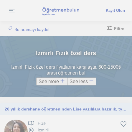
Kayıt Olun
Filtre
Bu aramayı kaydet
Izmirli Fizik özel ders
Izmirli Fizik özel ders fiyatlarını karşılaştır, 600-1500₺
arası öğretmen bul
See more
See less
20 yıllık dershane öğretmeninden Lise yazılılara hazırlık, tyt ayt, ezbersiz akılda kalıcı fizik dersi
Fizik
İzmirli