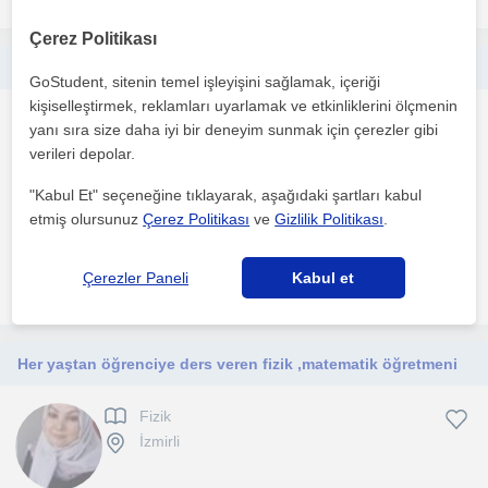
Çerez Politikası
Uygun fiyatlı online özel ders veriyorum
GoStudent, sitenin temel işleyişini sağlamak, içeriği
kişiselleştirmek, reklamları uyarlamak ve etkinliklerini ölçmenin
Fizik
yanı sıra size daha iyi bir deneyim sunmak için çerezler gibi
İzmirli
verileri depolar.
"Kabul Et" seçeneğine tıklayarak, aşağıdaki şartları kabul
etmiş olursunuz
Çerez Politikası
ve
Gizlilik Politikası
.
1. ders ücretsiz
Çerezler Paneli
Kabul et
daha fazlasını gör
Ücretsiz iletişime geç
Her yaştan öğrenciye ders veren fizik ,matematik öğretmeni
Fizik
İzmirli