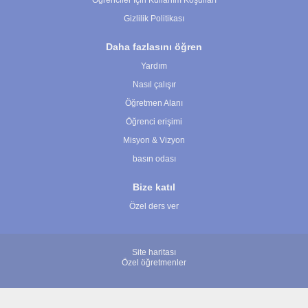
Öğrenciler İçin Kullanım Koşulları
Gizlilik Politikası
Daha fazlasını öğren
Yardım
Nasıl çalışır
Öğretmen Alanı
Öğrenci erişimi
Misyon & Vizyon
basın odası
Bize katıl
Özel ders ver
Site haritası
Özel öğretmenler
© 2007 - 2026 ÖğretmenBulun