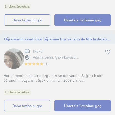
1. ders ücretsiz
daha fazlasını gör
Ücretsiz iletişime geç
Öğrencinin kendi özel öğrenme hızı ve tarzı ile Nlp hızlıokuma-anlama ve ilkokul tüm dersler konu anlatımı,soru çözümü ile koçluk
Ilkokul
Adana Sehri, Çakalkuyusu...
(
1
)
Her öğrencinin kendine özgü hızı ve stili vardir.. Sağlıklı hiçbir
öğrencinin başarısı düşük olmamalı. 2009 yılında...
1. ders ücretsiz
daha fazlasını gör
Ücretsiz iletişime geç