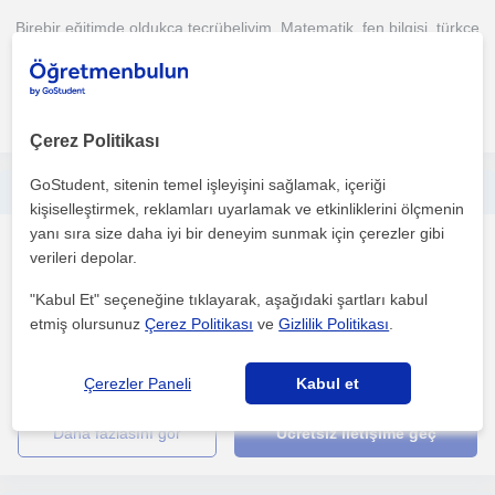
Birebir eğitimde oldukça tecrübeliyim. Matematik, fen bilgisi, türkçe
özel ders verilir. Dersi öğrencimin evinde ve...
daha fazlasını gör
Ücretsiz iletişime geç
Çerez Politikası
GoStudent, sitenin temel işleyişini sağlamak, içeriği
İlkokul ortaokul lise öğrencilerine matematik özel ders
kişiselleştirmek, reklamları uyarlamak ve etkinliklerini ölçmenin
yanı sıra size daha iyi bir deneyim sunmak için çerezler gibi
Ilkokul
verileri depolar.
Adana Sehri, Seyhan, Esk...
"Kabul Et" seçeneğine tıklayarak, aşağıdaki şartları kabul
etmiş olursunuz
Çerez Politikası
ve
Gizlilik Politikası
.
Ilkokul, ortaokul ve lise düzeyindeki ögrenciler için yüz yüze
matematik özel ders veriyorum. Derslerimde ögrencini...
Çerezler Paneli
Kabul et
daha fazlasını gör
Ücretsiz iletişime geç