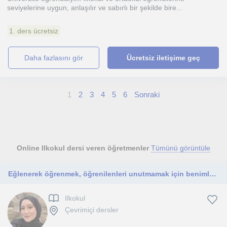
seviyelerine uygun, anlaşılır ve sabırlı bir şekilde bire...
1. ders ücretsiz
daha fazlasını gör
Ücretsiz iletişime geç
1
2
3
4
5
6
Sonraki
Online Ilkokul dersi veren öğretmenler
Tümünü görüntüle
Eğlenerek öğrenmek, öğrenilenleri unutmamak için benimle iletişime geçin🌷
Ilkokul
Çevrimiçi dersler