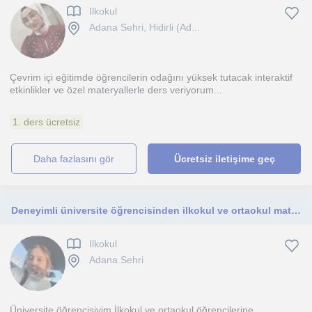
Ilkokul
Adana Sehri, Hidirli (Ad...
Çevrim içi eğitimde öğrencilerin odağını yüksek tutacak interaktif
etkinlikler ve özel materyallerle ders veriyorum...
1. ders ücretsiz
daha fazlasını gör
Ücretsiz iletişime geç
Deneyimli üniversite öğrencisinden ilkokul ve ortaokul matematik özel dersi
Ilkokul
Adana Sehri
Üniversite öğrencisiyim İlkokul ve ortaokul öğrencilerine