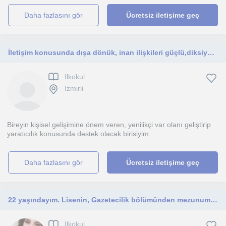
daha fazlasını gör
Ücretsiz iletişime geç
İletişim konusunda dışa dönük, inan ilişkileri güçlü,diksiyonu güzel,dinamik genç güler yüzlü
Ilkokul
İzmirli
Bireyin kişisel gelişimine önem veren, yenilikçi var olanı geliştirip
yaratıcılık konusunda destek olacak birisiyim...
daha fazlasını gör
Ücretsiz iletişime geç
22 yaşındayım. Lisenin, Gazetecilik bölümünden mezunum. Fotoğrafçılık eğitimi aldım.
Ilkokul