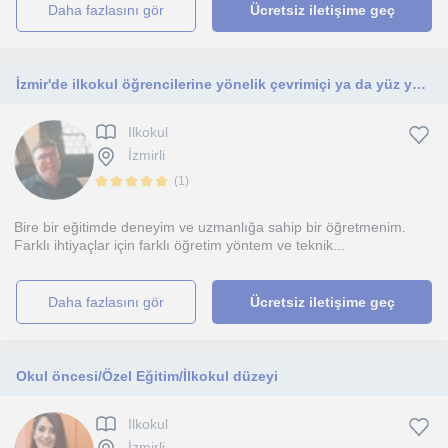
daha fazlasını gör
Ücretsiz iletişime geç
İzmir'de ilkokul öğrencilerine yönelik çevrimiçi ya da yüz yüze özel ders vermekteyim.
Ilkokul
İzmirli
(
1
)
Bire bir eğitimde deneyim ve uzmanlığa sahip bir öğretmenim.
Farklı ihtiyaçlar için farklı öğretim yöntem ve teknik...
daha fazlasını gör
Ücretsiz iletişime geç
Okul öncesi/Özel Eğitim/İlkokul düzeyi
Ilkokul
İzmirli