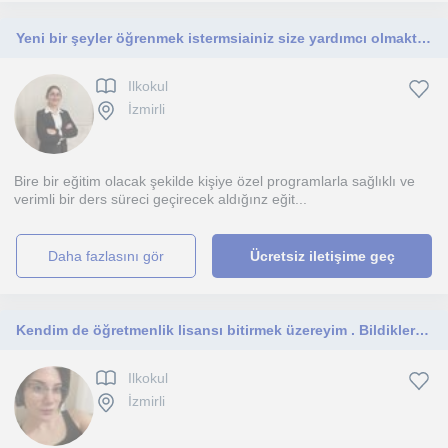
Yeni bir şeyler öğrenmek istermsiainiz size yardımcı olmaktan mutluluk duyarım
Ilkokul
İzmirli
Bire bir eğitim olacak şekilde kişiye özel programlarla sağlıklı ve
verimli bir ders süreci geçirecek aldığınz eğit...
daha fazlasını gör
Ücretsiz iletişime geç
Kendim de öğretmenlik lisansı bitirmek üzereyim . Bildiklerimi aktarmak benim için harika bir duygu.
Ilkokul
İzmirli