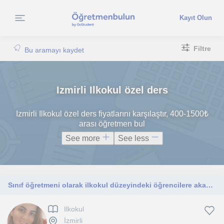
Kayıt Olun
Filtre
Bu aramayı kaydet
Izmirli Ilkokul özel ders
Izmirli Ilkokul özel ders fiyatlarını karşılaştır, 400-1500₺
arası öğretmen bul
See more
See less
Sınıf öğretmeni olarak ilkokul düzeyindeki öğrencilere akademik destek ve birebir özel ders veriyorum
Ilkokul
İzmirli