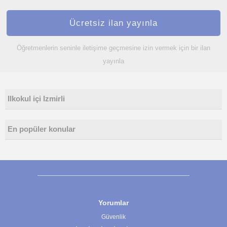
Ücretsiz ilan yayınla
Öğretmenlerin seninle iletişime geçmesine izin vermek için bir ilan
yayınla
Ilkokul içi Izmirli
En popüler konular
Yorumlar
Güvenlik