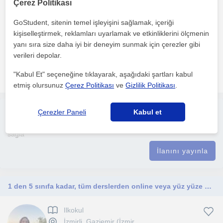
İzmirli
Çerez Politikası
GoStudent, sitenin temel işleyişini sağlamak, içeriği
kişiselleştirmek, reklamları uyarlamak ve etkinliklerini ölçmenin
ilk önce konuyu detaylıca ve püf noktalarına değinerek anlatırım
yanı sıra size daha iyi bir deneyim sunmak için çerezler gibi
ondan sonrada kolay orta yeni nesil şeklinde sorul...
verileri depolar.
daha fazlasını gör
Ücretsiz iletişime geç
"Kabul Et" seçeneğine tıklayarak, aşağıdaki şartları kabul
etmiş olursunuz
Çerez Politikası
ve
Gizlilik Politikası
.
Çerezler Paneli
Kabul et
Ücretsiz ilan ver
Ücretsiz bir ilan ver ve öğretmenlerin seninle iletişime geçmesini
sağla
İlanını yayınla
1 den 5 sınıfa kadar, tüm derslerden online veya yüz yüze özel ders, konu tekrarları, ödev desteği
Ilkokul
İzmirli, Gaziemir (İzmir...