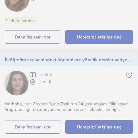
1. ders ücretsiz
daha fazlasını gör
Ücretsiz iletişime geç
İlköğretim seviyesindeki öğrencilere yönelik dersler veriyorum. Temel derslerde konu anlatımı, ödev desteği, tekrar çalışmaları .
Ilkokul
İzmirli
Merhaba, ben Zeynep Sude Taşkıran 24 yaşındayım. Bilgisayar
Programcılığı mezunuyum ve uzun süredir teknoloji ve eğ...
daha fazlasını gör
Ücretsiz iletişime geç