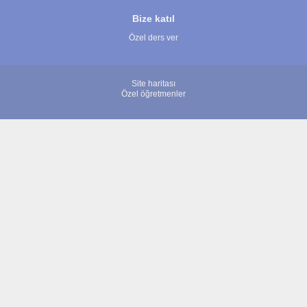
Bize katıl
Özel ders ver
Site haritası
Özel öğretmenler
© 2007 - 2026 ÖğretmenBulun