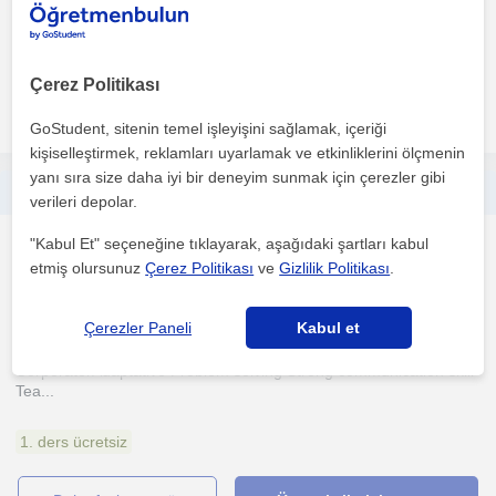
Birebir eğitimde ve grup derslerinde deneyimliyim. 1 yıldır ortaokul
gruplarıyla yüz yüze çalışıyorum. 2 yıl kadar ...
Çerez Politikası
daha fazlasını gör
Ücretsiz iletişime geç
GoStudent, sitenin temel işleyişini sağlamak, içeriği
kişiselleştirmek, reklamları uyarlamak ve etkinliklerini ölçmenin
yanı sıra size daha iyi bir deneyim sunmak için çerezler gibi
Native speaker Working experiance of 4 years plus as English teacher I have the ability to teach Arabic and French also
verileri depolar.
"Kabul Et" seçeneğine tıklayarak, aşağıdaki şartları kabul
Ingilizce
etmiş olursunuz
Çerez Politikası
ve
Gizlilik Politikası
.
Tepebasi Eskisehir, Asag...
Çerezler Paneli
Kabul et
PatientHard workerAccurateEasy teaching method
CorporaterAdaptative Problem solving Strong communication skill
Tea...
1. ders ücretsiz