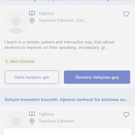
Ingilizce
Tepebasi Eskisehir, Eski...
I teach in a simple, patient and interactive way, that allows
students to improve on their speaking, vocabulary, gr...
1. ders ücretsiz
daha fazlasını gör
Ücretsiz iletişime geç
İletişim becerileri kuvvetli, öğrenci merkezli bir anlatıma sahibim. Uyumlu ve sabırlı biriyim.Ortaokul grubuna yönelik(5-6-7-LGS)
Ingilizce
Tepebasi Eskisehir