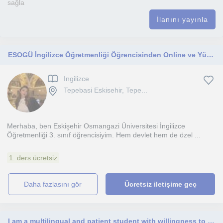
sağla
İlanını yayınla
ESOGÜ İngilizce Öğretmenliği Öğrencisinden Online ve Yüz Yüze İngilizce Dersi
Ingilizce
Tepebasi Eskisehir, Tepe...
Merhaba, ben Eskişehir Osmangazi Üniversitesi İngilizce
Öğretmenliği 3. sınıf öğrencisiyim. Hem devlet hem de özel ...
1. ders ücretsiz
daha fazlasını gör
Ücretsiz iletişime geç
I am a multilingual and patient student with willingness to help others learn and improve themselves.