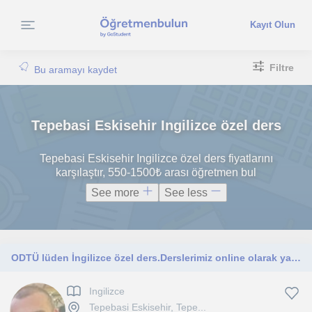
Kayıt Olun
Filtre
Bu aramayı kaydet
Tepebasi Eskisehir Ingilizce özel ders
Tepebasi Eskisehir Ingilizce özel ders fiyatlarını
karşılaştır, 550-1500₺ arası öğretmen bul
See more
See less
ODTÜ lüden İngilizce özel ders.Derslerimiz online olarak yapılmaktadır.Speaking ,grammer öğretimi.Her seviyede
Ingilizce
Tepebasi Eskisehir, Tepe...