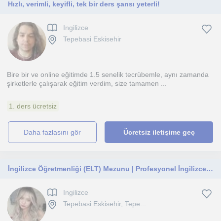
Hızlı, verimli, keyifli, tek bir ders şansı yeterli!
Ingilizce
Tepebasi Eskisehir
Bire bir ve online eğitimde 1.5 senelik tecrübemle, aynı zamanda
şirketlerle çalışarak eğitim verdim, size tamamen ...
1. ders ücretsiz
daha fazlasını gör
Ücretsiz iletişime geç
İngilizce Öğretmenliği (ELT) Mezunu | Profesyonel İngilizce, İspanyolca ve İtalyanca Öğretmeni
Ingilizce
Tepebasi Eskisehir, Tepe...