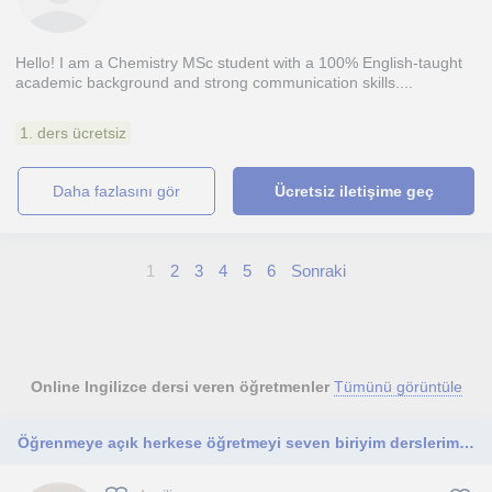
Hello! I am a Chemistry MSc student with a 100% English-taught
academic background and strong communication skills....
1. ders ücretsiz
daha fazlasını gör
Ücretsiz iletişime geç
1
2
3
4
5
6
Sonraki
Online Ingilizce dersi veren öğretmenler
Tümünü görüntüle
Öğrenmeye açık herkese öğretmeyi seven biriyim derslerimi c1 seviyesine kadar herkese verebilirim