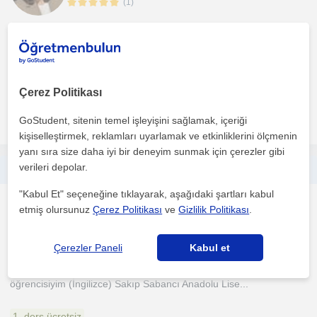
(
1
)
Derslerimi öğrencinin seviyesine ve hedeflerine göre planlar,
eksikleri analiz ederek yapılandırılmış bir program o...
1. ders ücretsiz
Çerez Politikası
daha fazlasını gör
Ücretsiz iletişime geç
GoStudent, sitenin temel işleyişini sağlamak, içeriği
kişiselleştirmek, reklamları uyarlamak ve etkinliklerini ölçmenin
yanı sıra size daha iyi bir deneyim sunmak için çerezler gibi
verileri depolar.
Boğaziçi ingilizce öğrencisinden Lise, IELTS ingilizce dersleri
"Kabul Et" seçeneğine tıklayarak, aşağıdaki şartları kabul
Ingilizce
etmiş olursunuz
Çerez Politikası
ve
Gizlilik Politikası
.
Sariyer İstanbul, Anadol...
Çerezler Paneli
Kabul et
Boğaziçi Üniversitesinde Yabancı Diller Eğitimi bölümü 4. sınıf
öğrencisiyim (İngilizce) Sakıp Sabancı Anadolu Lise...
1. ders ücretsiz