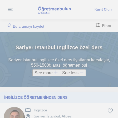
Kayıt Olun
Filtre
Bu aramayı kaydet
Sariyer Istanbul Ingilizce özel ders
Sariyer Istanbul Ingilizce özel ders fiyatlarını karşılaştır,
550-1500₺ arası öğretmen bul
See more
See less
İNGİLİZCE ÖĞRETMENİNDEN DERS
Ingilizce
Sariyer İstanbul, Alibey...