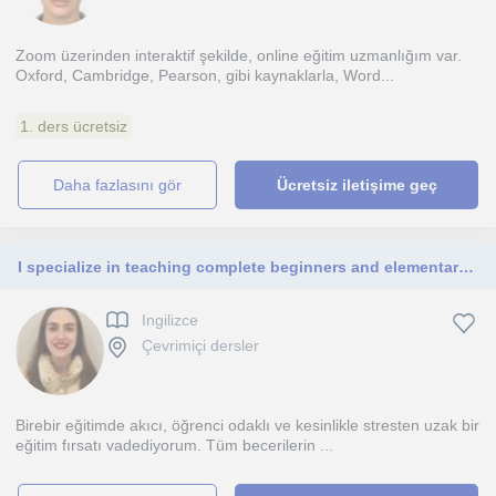
Zoom üzerinden interaktif şekilde, online eğitim uzmanlığım var.
Oxford, Cambridge, Pearson, gibi kaynaklarla, Word...
1. ders ücretsiz
daha fazlasını gör
Ücretsiz iletişime geç
I specialize in teaching complete beginners and elementary-adult learners. Every lesson is personalized to your needs and learning styles. I can't wait to meet you!
Ingilizce
Çevrimiçi dersler
Birebir eğitimde akıcı, öğrenci odaklı ve kesinlikle stresten uzak bir
eğitim fırsatı vadediyorum. Tüm becerilerin ...