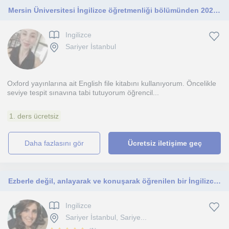
Mersin Üniversitesi İngilizce öğretmenliği bölümünden 2025 yaz döneminde mezun oldum. Özel ders veriyorum.
Ingilizce
Sariyer İstanbul
Oxford yayınlarına ait English file kitabını kullanıyorum. Öncelikle
seviye tespit sınavına tabi tutuyorum öğrencil...
1. ders ücretsiz
daha fazlasını gör
Ücretsiz iletişime geç
Ezberle değil, anlayarak ve konuşarak öğrenilen bir İngilizce için buradayım
Ingilizce
Sariyer İstanbul, Sariye...