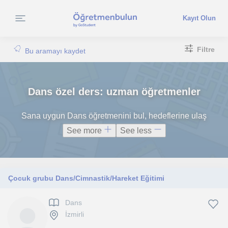
Kayıt Olun
Filtre
Bu aramayı kaydet
Dans özel ders: uzman öğretmenler
Sana uygun Dans öğretmenini bul, hedeflerine ulaş
See more
See less
Çocuk grubu Dans/Cimnastik/Hareket Eğitimi
Dans
İzmirli