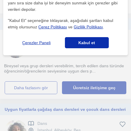
daha fazlasını gör
Ücretsiz iletişime geç
yanı sıra size daha iyi bir deneyim sunmak için çerezler gibi
verileri depolar.
"Kabul Et" seçeneğine tıklayarak, aşağıdaki şartları kabul
Her yaş grubu ve her seviyedeki öğrenci ile gerek grup gerek özel ders ile çalıştım. Hip-hop, bachata ve zumba dersleri verdim.
etmiş olursunuz
Çerez Politikası
ve
Gizlilik Politikası
.
Dans
Çerezler Paneli
Kabul et
İstanbul, Besiktas, Beyo...
Bireysel veya grup dersleri verebilirim, tercih edilen dans türünde
öğrencinin/öğrencilerin seviyesine uygun ders p...
daha fazlasını gör
Ücretsiz iletişime geç
Uygun fiyatlarla çağdaş dans dersleri ve çocuk dans dersleri
Dans
İstanbul, Alibeyköy, Bes...