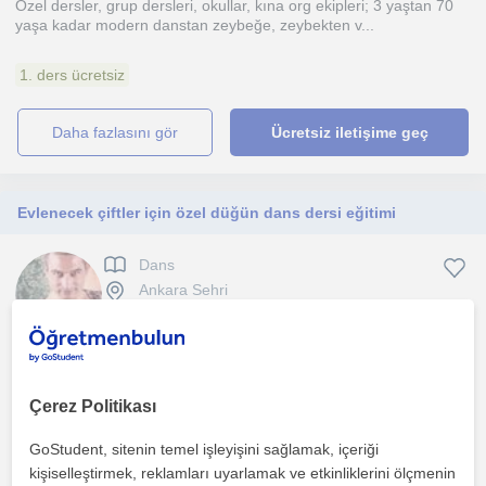
Özel dersler, grup dersleri, okullar, kına org ekipleri; 3 yaştan 70
yaşa kadar modern danstan zeybeğe, zeybekten v...
1. ders ücretsiz
daha fazlasını gör
Ücretsiz iletişime geç
Evlenecek çiftler için özel düğün dans dersi eğitimi
Dans
Ankara Sehri
10 yılı aşkın süredir düğün dans eğitimi vermekteyim. Yüzlerce
çiftle eşli dans, bireysel ve grup çalışması gerçekl...
Çerez Politikası
1. ders ücretsiz
GoStudent, sitenin temel işleyişini sağlamak, içeriği
kişiselleştirmek, reklamları uyarlamak ve etkinliklerini ölçmenin