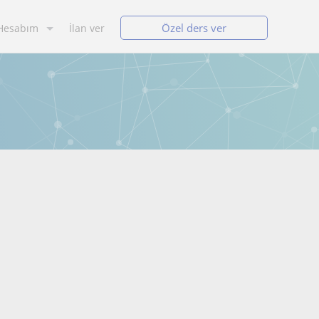
Özel ders ver
Hesabım
İlan ver