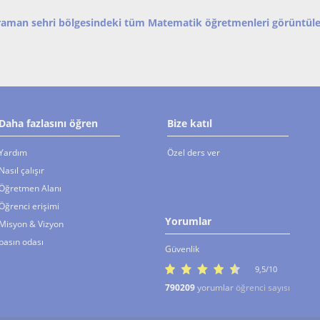
erslere
öğrenmelerini ve bu dersi
Matema
sevmelerini sağlamaktır.
Bilimler
raman sehri bölgesindeki tüm Matematik öğretmenleri görüntüle
Daha fazlasını öğren
Bize katıl
Yardım
Özel ders ver
Nasıl çalışır
Öğretmen Alanı
Öğrenci erişimi
Yorumlar
Misyon & Vizyon
basın odası
Güvenlik
9,5/10
790209
yorumlar
öğrenci sayısı