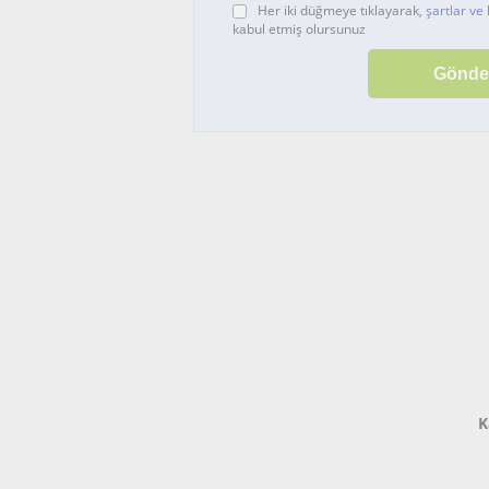
Her iki düğmeye tıklayarak,
şartlar ve 
kabul etmiş olursunuz
K