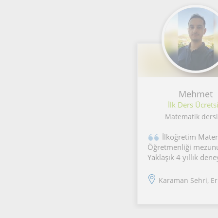
Mehmet
İlk Ders Ücretsi
Matematik dersl
İlköğretim Mate
Öğretmenliği mezun
Yaklaşık 4 yıllık den
öğrencilerime birebir
özenli bir şekilde öze
Karaman Sehri, Ermene
vermekteyim. İlk der
deneme amaçlı ücrets
Karşılıklı memnuniye