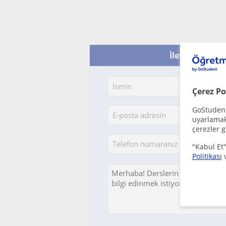
İletişime geç -
Çerez Po
GoStudent,
uyarlamak 
çerezler g
"Kabul Et"
Politikası