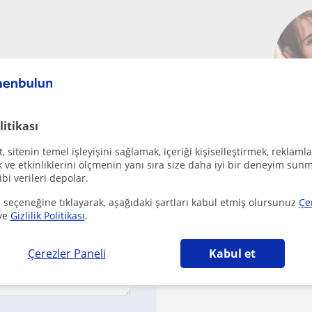
 ücretsiz!
litikası
Bü
 sitenin temel işleyişini sağlamak, içeriği kişiselleştirmek, reklamla
·
22 Yaş
de
ve etkinliklerini ölçmenin yanı sıra size daha iyi bir deneyim sunm
ibi verileri depolar.
₺
 seçeneğine tıklayarak, aşağıdaki şartları kabul etmiş olursunuz
Çe
İlk D
ve
Gizlilik Politikası
.
Onaylanmış iletişim b
Çerezler Paneli
Kabul et
It's been a while sin