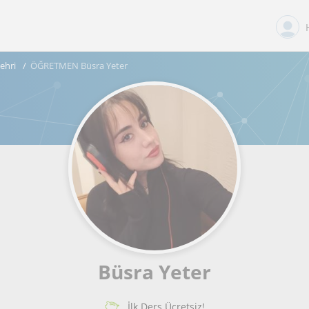
ehri
ÖĞRETMEN Büsra Yeter
Büsra Yeter
İlk Ders Ücretsiz!