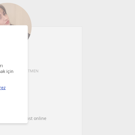
sra Yeter
rı
neyim ile ÖĞRETMEN
ak için
400
/saat
rez
ers Ücretsiz!
ilgileri
ce they were last online