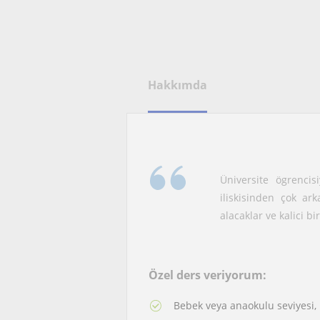
Hakkımda
Üniversite ögrenci
iliskisinden çok ar
alacaklar ve kalici b
Özel ders veriyorum:
Bebek veya anaokulu seviyesi, 