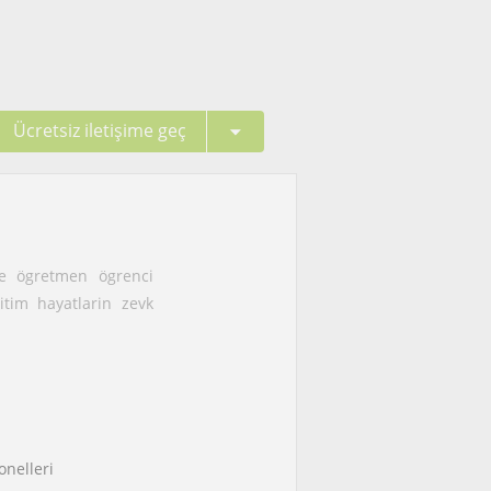
Ücretsiz iletişime geç
le ögretmen ögrenci
itim hayatlarin zevk
onelleri