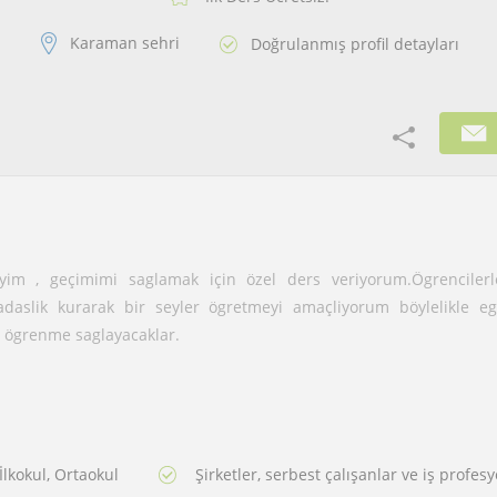
Karaman sehri
Doğrulanmış profil detayları
siyim , geçimimi saglamak için özel ders veriyorum.Ögrenciler
kadaslik kurarak bir seyler ögretmeyi amaçliyorum böylelikle eg
ir ögrenme saglayacaklar.
İlkokul, Ortaokul
Şirketler, serbest çalışanlar ve iş profesy