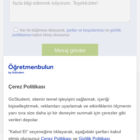
Her iki düğmeye tıklayarak,
şartlar ve koşullarımızı
ile
gizlilik
politikamızı
kabul etmiş olursunuz
Bu profili paylaş veya e-posta ile gönder
Çerez Politikası
GoStudent, sitenin temel işleyişini sağlamak, içeriği
kişiselleştirmek, reklamları uyarlamak ve etkinliklerini ölçmenin
yanı sıra size daha iyi bir deneyim sunmak için çerezler gibi
Hata bildir
verileri depolar.
"Kabul Et" seçeneğine tıklayarak, aşağıdaki şartları kabul
etmiş olursunuz
Çerez Politikası
ve
Gizlilik Politikası
.