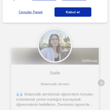
Manisa sehri'daki diğer Matematik öğretmenleri ilgini
çekebilecek
Çerezler Paneli
Kabul et
1500
₺/saat
Sude
Matematik dersleri
Matematik derslerinde oğrencilerin konuları
ezberlemek yerine mantığını kavrayarak
öğrenmelerini hedeflerim. Derslerimi ögrencilerin
seviyelerine uygun şekilde planlar, farklı öğretim