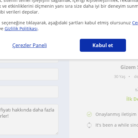
 sitenin temel işleyişini sağlamak, içeriği kişiselleştirmek, reklamla
ve etkinliklerini ölçmenin yanı sıra size daha iyi bir deneyim sunm
ibi verileri depolar.
 seçeneğine tıklayarak, aşağıdaki şartları kabul etmiş olursunuz
Çe
ve
Gizlilik Politikası
.
 ücretsiz!
Çerezler Paneli
Kabul et
Gizem 
·
30 Yaş
de
₺
İlk D
Onaylanmış iletişim b
It's been a while sin