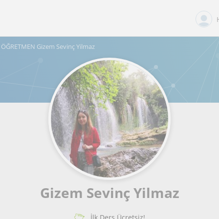
ÖĞRETMEN Gizem Sevinç Yilmaz
Gizem Sevinç Yilmaz
İlk Ders Ücretsiz!