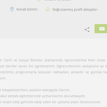
Konak (Izmir)
Doğrulanmış profil detayları
ir Tarih ve Sosyal Bilimler alanlarinda ögrencilerime hem sinav 
el dersler veren bir ögretmenim. Ögrencilerimin seviyesine ve 
lestirilmis programlarla konulari sikmadan, anlasilir ve günlük hay
rum.
e hikayelestirilmis anlatim teknigiyle islerim.
 okul destek egitimlerinde uzmanlasmis durumdayim.
i tespit edip gelisimi takip eden bir çalisma plani olustururum.