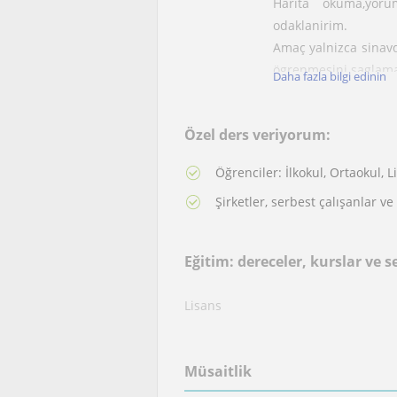
Harita okuma,yorum
odaklanirim.
Amaç yalnizca sinavda
ögrenmesini saglamak
Daha fazla bilgi edinin
Eger siz de Tarih,so
güçlü bir hazirlik y
Özel ders veriyorum:
Öğrenciler: İlkokul, Ortaokul, L
Şirketler, serbest çalışanlar ve
Eğitim: dereceler, kurslar ve se
Lisans
Müsaitlik