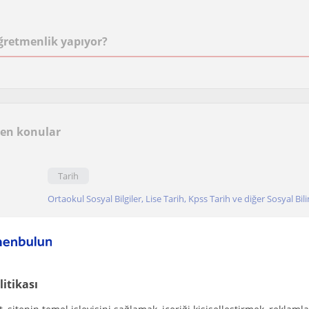
ğretmenlik yapıyor?
len konular
Tarih
Ortaokul Sosyal Bilgiler, Lise Tarih, Kpss Tarih ve diğer Sosyal Bil
Ortaokul
Lise
Ilkokul
Üniversite
litikası