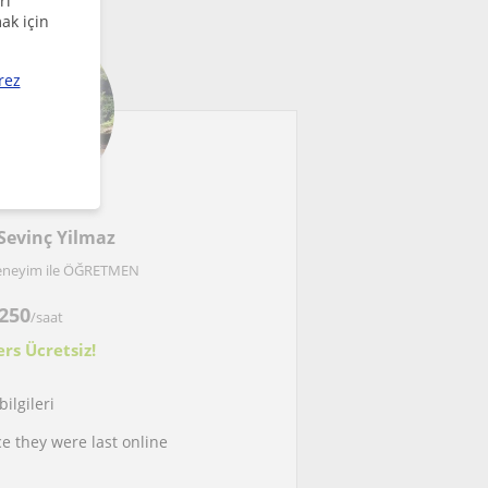
rı
ak için
rez
Sevinç Yilmaz
neyim ile ÖĞRETMEN
250
/saat
ers Ücretsiz!
ilgileri
ce they were last online