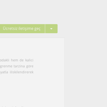
Ücretsiz iletişime geç
odakli hem de kalici
ögrenme tarzina göre
atla iliskilendirerek