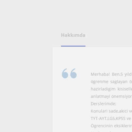
Hakkımda
Merhaba! Ben,5 yild
ögrenme saglayan öz
hazirladigim kisisel
anlatmayi önemsiyo
Derslerimde;
Konulari sade,akici v
TYT-AYT,LGS,KPSS ve
Ögrencinin eksiklerin