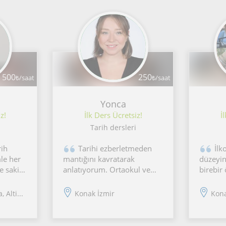
500
250
₺/saat
₺/saat
Yonca
z!
İlk Ders Ücretsiz!
İ
Tarih dersleri
rih
Tarihi ezberletmeden
İlk
le her
mantığını kavratarak
düzeyin
e sakin,
anlatıyorum. Ortaokul ve
birebir
kleyici
lise öğrencilerine seviyeye
Dersler
erimle
uygun özel ders veriyor;
seviyes
 Alti...
Konak İzmir
Kona
ceğiniz
pedagoji eğitimim sayesinde
göre p
akta ve
öğrenci psikolojisini dikkate
kazanım
alarak çalışıyorum.
işlenir.