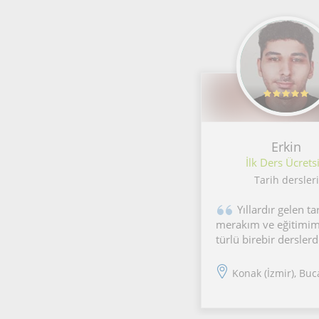
Erkin
İlk Ders Ücretsi
Tarih dersleri
Yıllardır gelen ta
merakım ve eğitimim
türlü birebir derslerd
akılda kalıcı ve deste
anlatım içeren dersl
Konak (İzmir), Buca,
üstesinden gelemeye
hiçbir şey bulunmam
ben tam olarak bu