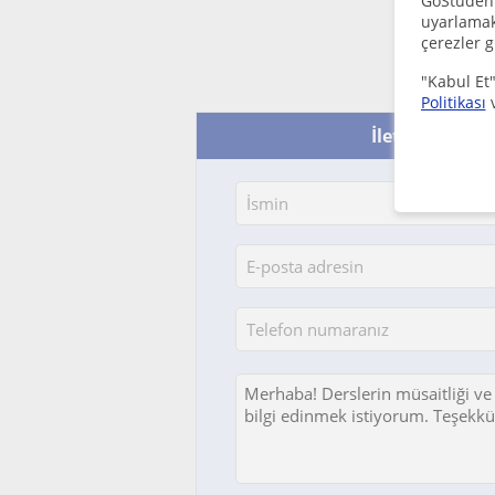
GoStudent,
uyarlamak 
çerezler g
"Kabul Et"
Politikası
İletişime geç -