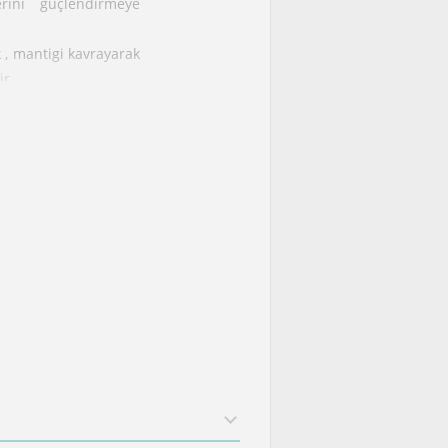
erini güçlendirmeye
k , mantigi kavrayarak
ir.
nlamak veya sinavlara