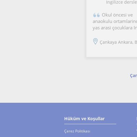
Ingilizce dersle
Okul öncesi ve
anaokulu ortamlarin
yas arasi çocuklara In
ögretme deneyimine
bir Erken Çocukluk 
Çankaya Ankara, Beyte
Ingilizce ögretmeniy
Sarkilar, hikâyeler, h
etkinlikleri, oyunlar,
materyaller ve yarati
Çan
Hüküm ve Koşullar
Çerez Politikası