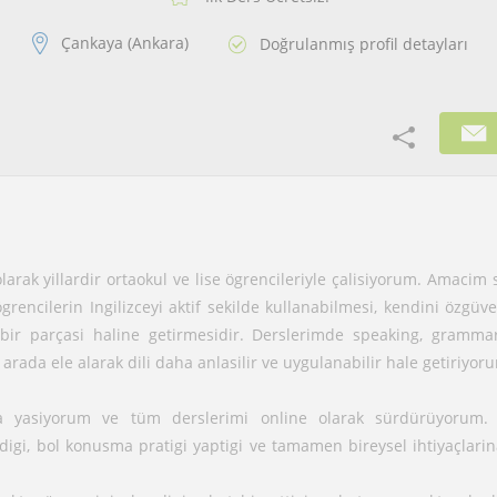
Çankaya (Ankara)
Doğrulanmış profil detayları
larak yillardir ortaokul ve lise ögrencileriyle çalisiyorum. Amacim
grencilerin Ingilizceyi aktif sekilde kullanabilmesi, kendini özgüv
n bir parçasi haline getirmesidir. Derslerimde speaking, grammar
r arada ele alarak dili daha anlasilir ve uygulanabilir hale getiriyor
a yasiyorum ve tüm derslerimi online olarak sürdürüyorum. 
ildigi, bol konusma pratigi yaptigi ve tamamen bireysel ihtiyaçlarin
.