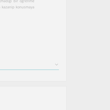
rkmadigi bir ögrenme
en kazanip konusmaya
ir sekilde ilerletmek