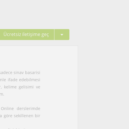
Ücretsiz iletişime geç
 sadece sinav basarisi
enle ifade edebilmesi
, kelime gelisimi ve
um.
Online derslerimde
a göre sekillenen bir