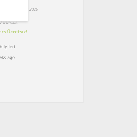
28 Yaş
Bul since Mayıs 2026
700
/saat
ers Ücretsiz!
ilgileri
eks ago