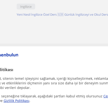
Ingilizce
Yeni Nesil İngilizce Özel Ders 🇬🇧 Günlük İngilizceyi ve Okul Dersle
litikası
 ücretsiz!
 sitenin temel işleyişini sağlamak, içeriği kişiselleştirmek, reklamla
ve etkinliklerini ölçmenin yanı sıra size daha iyi bir deneyim sunm
ibi verileri depolar.
 seçeneğine tıklayarak, aşağıdaki şartları kabul etmiş olursunuz
Çe
ve
Gizlilik Politikası
.
Hatice