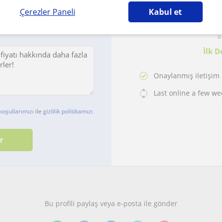
Çerezler Paneli
Kabul et
On Öğretmen 
₺
İlk D
Onaylanmış iletişim b
Last online a few we
koşullarımızı
ile
gizlilik politikamızı
Bu profili paylaş veya e-posta ile gönder