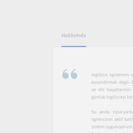
Hakkımda
Ingilizce ögretmeni o
kazandirmak degil; ö
ve dili hayatlarini
günlük Ingilizceyi bi
Su anda Ispanya’d
ögrencinin aktif kat
sistem uyguluyorum