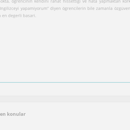
kta, ögrencinin kendini rahat hissettigi ve hata yapmaktan ko
“Ingilizceyi yapamiyorum” diyen ögrencilerin bile zamanla özgüv
 en degerli basari.
eni gelistirmek, daha özgüvenli konusmak ve bu süreci sistemli b
tisime geçebilirsin ??
len konular