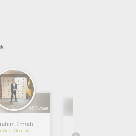
ek
650
₺/saat
750
₺/saat
brahim Emrah
Nehir
lk Ders Ücretsiz!
İlk Ders Ücretsiz!