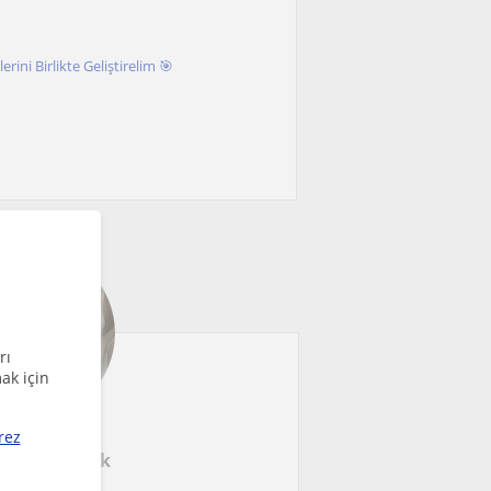
rini Birlikte Geliştirelim 🎯
rı
ak için
rez
 Kübra Tükik