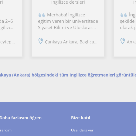
ri
Ingilizce dersleri
I
Merhaba! İngilizce
İng
da 2–6
eğitim veren bir üniversitede
şekilde
gilizce
Siyaset Bilimi ve Uluslararası
olarak 
 sahip
İlişkiler bölümünden mezun
dersler
Dönemi
oldum ve aynı alanda
öncesin
pe, ...
Çankaya Ankara, Baglica (...
Ankar
im.
yüksek lisansımı
cümle k
areket
tamamladım.Yaklaşık 8
okuma m
 görsel
aydır birebir İngilizce özel
diğer t
ci
ders veriyor, öğrencilerimin
google
seviyelerine
yükleni
kaya (Ankara) bölgesindeki tüm Ingilizce öğretmenleri görüntül
Daha fazlasını öğren
Bize katıl
Yardım
Özel ders ver