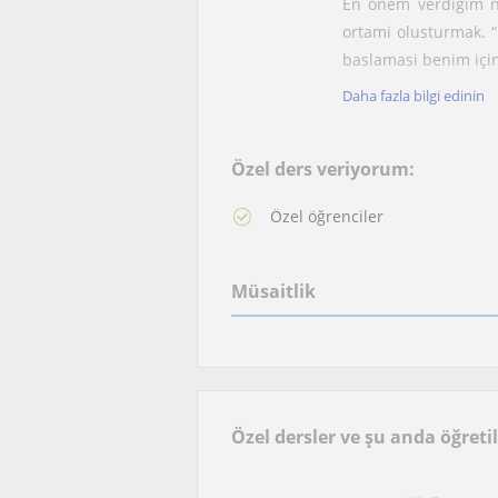
En önem verdigim no
ortami olusturmak. 
baslamasi benim için
Daha fazla bilgi edinin
Eger sen de Ingilizc
istersen, benimle ile
Özel ders veriyorum:
Özel öğrenciler
Müsaitlik
Özel dersler ve şu anda öğreti