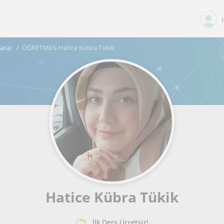
ara)
ÖĞRETMEN Hatice Kübra Tükik
Hatice Kübra Tükik
İlk Ders Ücretsiz!