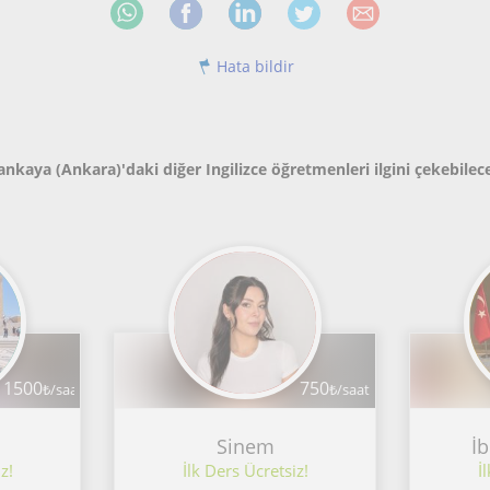
Hata bildir
ankaya (Ankara)'daki diğer Ingilizce öğretmenleri ilgini çekebilec
1500
750
₺/saat
₺/saat
Sinem
İ
z!
İlk Ders Ücretsiz!
İ