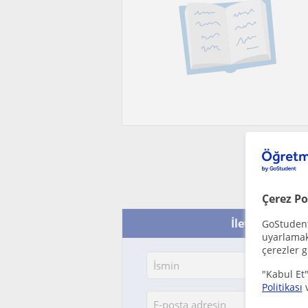
Çerez Po
İletişime geç -
GoStudent,
uyarlamak 
çerezler g
"Kabul Et"
Politikası