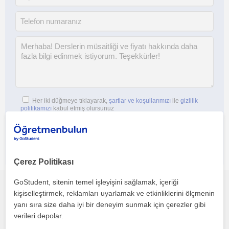
Her iki düğmeye tıklayarak,
şartlar ve koşullarımızı
ile
gizlilik
politikamızı
kabul etmiş olursunuz
Çerez Politikası
GoStudent, sitenin temel işleyişini sağlamak, içeriği
Bu profili paylaş veya e-posta ile gönder
kişiselleştirmek, reklamları uyarlamak ve etkinliklerini ölçmenin
yanı sıra size daha iyi bir deneyim sunmak için çerezler gibi
verileri depolar.