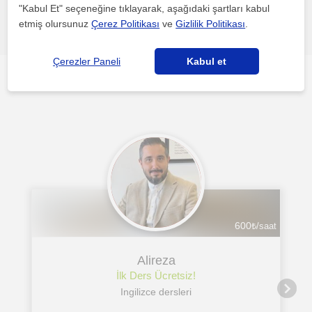
"Kabul Et" seçeneğine tıklayarak, aşağıdaki şartları kabul
Hata bildir
etmiş olursunuz
Çerez Politikası
ve
Gizlilik Politikası
.
Çerezler Paneli
Kabul et
Izmirli'daki diğer Ingilizce öğretmenleri ilgini çekebilecek
600
₺/saat
Alireza
İlk Ders Ücretsiz!
Ingilizce dersleri