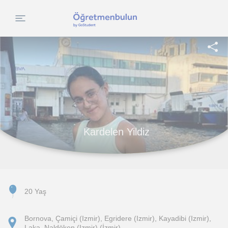
Kardelen Yildiz
20 Yaş
Bornova, Çamiçi (Izmir), Egridere (Izmir), Kayadibi (Izmir),
Laka, Naldöken (Izmir) (İzmir)