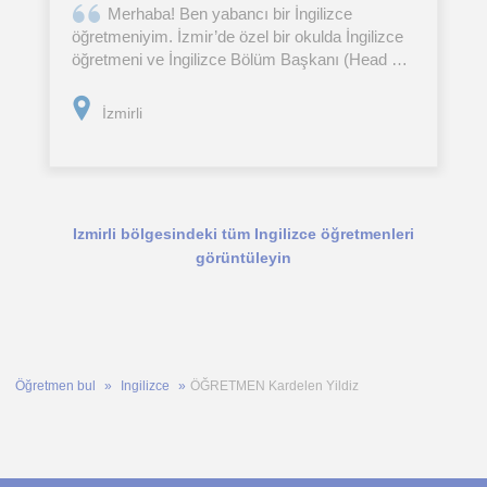
Merhaba! Ben yabancı bir İngilizce
öğretmeniyim. İzmir’de özel bir okulda İngilizce
öğretmeni ve İngilizce Bölüm Başkanı (Head of
English Department) olarak görev yaptım.
İlkokul, ortaokul ve lise öğrencilerine özel
İzmirli
İngilizce dersleri
Izmirli bölgesindeki tüm Ingilizce öğretmenleri
görüntüleyin
Öğretmen bul
Ingilizce
ÖĞRETMEN Kardelen Yildiz