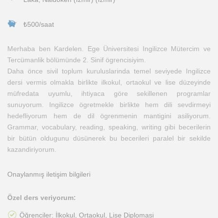
₺500/saat
Merhaba ben Kardelen. Ege Üniversitesi Ingilizce Mütercim ve
Tercümanlik bölümünde 2. Sinif ögrencisiyim.
Daha önce sivil toplum kuruluslarinda temel seviyede Ingilizce
dersi vermis olmakla birlikte ilkokul, ortaokul ve lise düzeyinde
müfredata uyumlu, ihtiyaca göre sekillenen programlar
sunuyorum. Ingilizce ögretmekle birlikte hem dili sevdirmeyi
hedefliyorum hem de dil ögrenmenin mantigini asiliyorum.
Grammar, vocabulary, reading, speaking, writing gibi becerilerin
bir bütün oldugunu düsünerek bu becerileri paralel bir sekilde
kazandiriyorum.
Onaylanmış iletişim bilgileri
Özel ders veriyorum:
Öğrenciler: İlkokul, Ortaokul, Lise Diplomasi