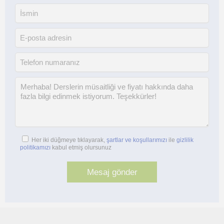
Her iki düğmeye tıklayarak,
şartlar ve koşullarımızı
ile
gizlilik
politikamızı
kabul etmiş olursunuz