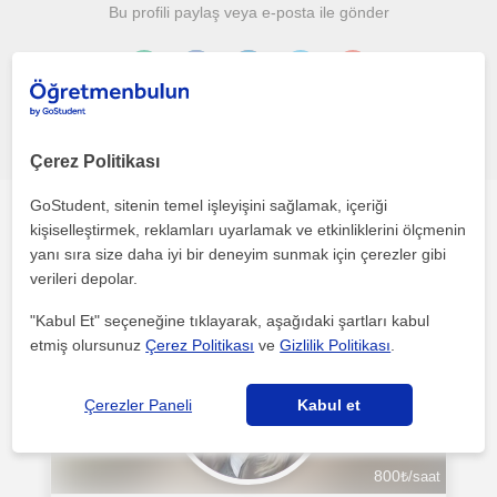
Bu profili paylaş veya e-posta ile gönder
Hata bildir
Çerez Politikası
GoStudent, sitenin temel işleyişini sağlamak, içeriği
Merkez (Çanakkale)'daki diğer Yabancilar için Türkçe
kişiselleştirmek, reklamları uyarlamak ve etkinliklerini ölçmenin
öğretmenleri ilgini çekebilecek
yanı sıra size daha iyi bir deneyim sunmak için çerezler gibi
verileri depolar.
"Kabul Et" seçeneğine tıklayarak, aşağıdaki şartları kabul
etmiş olursunuz
Çerez Politikası
ve
Gizlilik Politikası
.
Çerezler Paneli
Kabul et
800
₺/saat