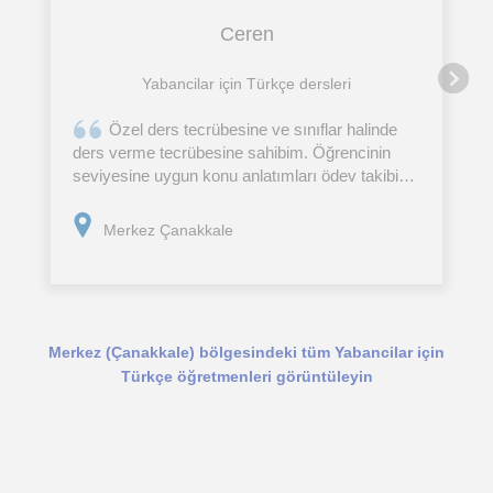
Ceren
Yabancilar için Türkçe dersleri
Özel ders tecrübesine ve sınıflar halinde
ders verme tecrübesine sahibim. Öğrencinin
seviyesine uygun konu anlatımları ödev takibi
yapmaktayım. Öğrencinin eksiklerine dayanarak
ona özel program izlemekteyim.
Merkez Çanakkale
Merkez (Çanakkale) bölgesindeki tüm Yabancilar için
Türkçe öğretmenleri görüntüleyin