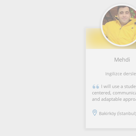
Mehdi
Ingilizce dersle
I will use a stude
centered, communica
and adaptable approa
will teach through
meaningful conversa
Bakirköy (İstanbul)
practical activities,
discussions, and real-
situations while dev