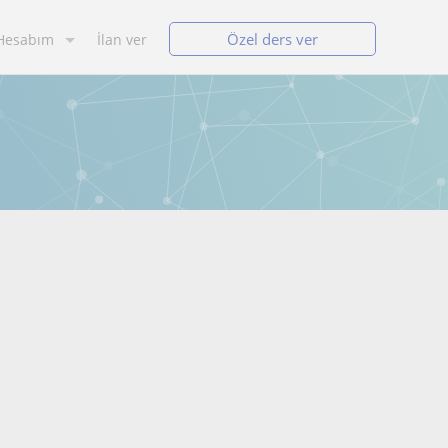
Özel ders ver
Hesabım
İlan ver