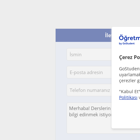
İletişime geç -
Çerez Po
GoStudent,
uyarlamak 
çerezler g
"Kabul Et"
Politikası