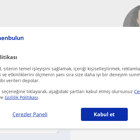
 ücretsiz!
litikası
 sitenin temel işleyişini sağlamak, içeriği kişiselleştirmek, reklamla
ve etkinliklerini ölçmenin yanı sıra size daha iyi bir deneyim sunm
On Öğretmen B
ibi verileri depolar.
fro
 seçeneğine tıklayarak, aşağıdaki şartları kabul etmiş olursunuz
Çe
İlk D
ve
Gizlilik Politikası
.
Onaylanmış iletişim b
Çerezler Paneli
Kabul et
Last online a few we