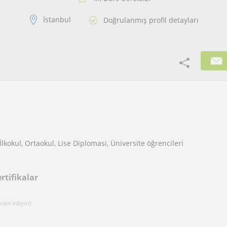
İstanbul
Doğrulanmış profil detayları
lkokul, Ortaokul, Lise Diplomasi, Üniversite öğrencileri
rtifikalar
evam ediyor)