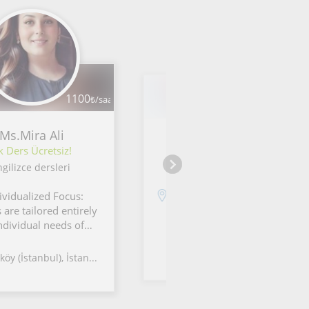
1100
₺/saat
100
₺/saat
Ms.Mira Ali
Aliya
lk Ders Ücretsiz!
İlk Ders Ücretsiz!
ngilizce dersleri
Ingilizce dersleri
ividualized Focus:
İstanbul
 are tailored entirely
individual needs of
udent to ensure
m progress.​
köy (İstanbul), İstan...
tive Methods:
g, interactive
g techniques are