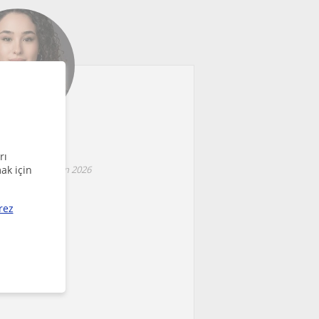
Nehir
rı
ak için
ul since Haziran 2026
500
m
₺
/saat
rez
ers Ücretsiz!
ilgileri
eks ago