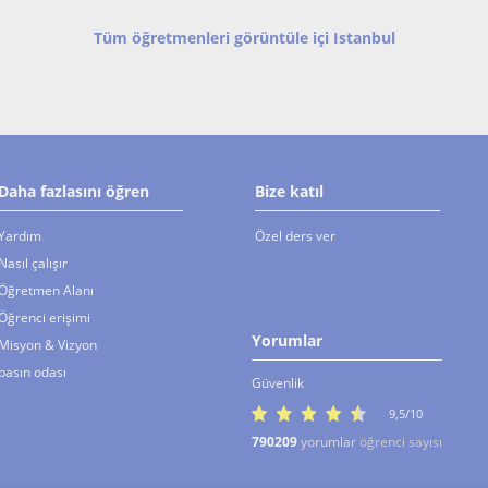
stening,
öğrencinin derste aktif
used to
olarak İngilizce konuşmasına
dynamic
Tüm öğretmenleri görüntüle içi Istanbul
Daha fazlasını öğren
Bize katıl
Yardım
Özel ders ver
Nasıl çalışır
Öğretmen Alanı
Öğrenci erişimi
Yorumlar
Misyon & Vizyon
basın odası
Güvenlik
9,5/10
790209
yorumlar
öğrenci sayısı