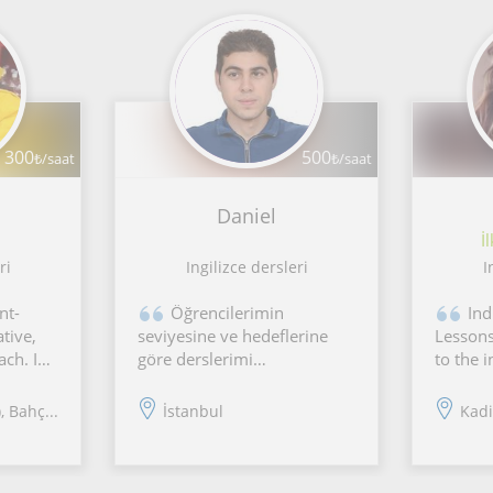
300
500
₺/saat
₺/saat
Daniel
İ
ri
Ingilizce dersleri
I
nt-
Öğrencilerimin
Ind
tive,
seviyesine ve hedeflerine
Lessons
ch. I
göre derslerimi
to the 
kişiselleştiriyorum.
each st
tion,
Konuşma, dinleme, kelime
maximu
, Bahç...
İstanbul
Kadi
bilgisi, gramer ve telaffuz
Interac
life
becerilerini birlikte
Engagin
eloping
geliştirirken, özellikle
teachin