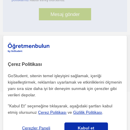
politikamızı
kabul etmiş olursunuz
Bu profili paylaş veya e-posta ile gönder
Çerez Politikası
GoStudent, sitenin temel işleyişini sağlamak, içeriği
Hata bildir
kişiselleştirmek, reklamları uyarlamak ve etkinliklerini ölçmenin
yanı sıra size daha iyi bir deneyim sunmak için çerezler gibi
verileri depolar.
Manisa sehri'daki diğer Matematik öğretmenleri ilgini
"Kabul Et" seçeneğine tıklayarak, aşağıdaki şartları kabul
çekebilecek
etmiş olursunuz
Çerez Politikası
ve
Gizlilik Politikası
.
Çerezler Paneli
Kabul et