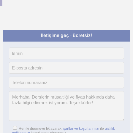
İletişime geç - ücretsiz!
Her iki düğmeye tıklayarak,
şartlar ve koşullarımızı
ile
gizlilik