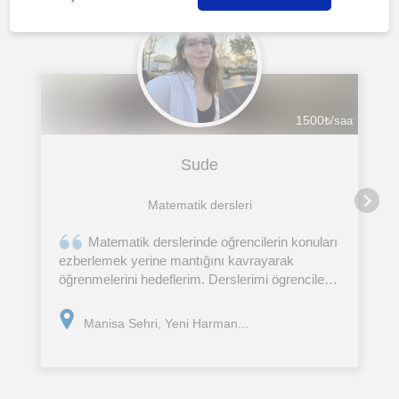
1500
₺/saat
Sude
Matematik dersleri
Matematik derslerinde oğrencilerin konuları
ezberlemek yerine mantığını kavrayarak
öğrenmelerini hedeflerim. Derslerimi ögrencilerin
seviyelerine uygun şekilde planlar, farklı öğretim
yöntemleri ve örneklerle desteklerim.
Manisa Sehri, Yeni Harman...