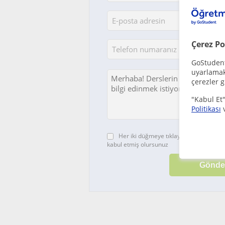
Çerez Po
GoStudent,
uyarlamak 
çerezler g
"Kabul Et"
Politikası
Her iki düğmeye tıklayarak,
şartlar ve 
kabul etmiş olursunuz