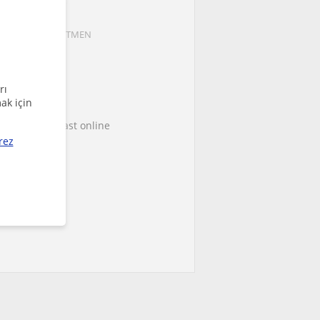
em Arslan
neyim ile ÖĞRETMEN
600
/saat
rı
ilgileri
ak için
ce they were last online
rez