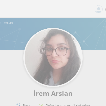
m Arslan
İrem Arslan
Buca
Doğrulanmış profil detayları