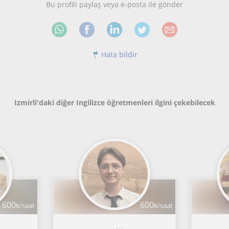
Bu profili paylaş veya e-posta ile gönder
Hata bildir
Izmirli'daki diğer Ingilizce öğretmenleri ilgini çekebilecek
600
600
₺/saat
₺/saat