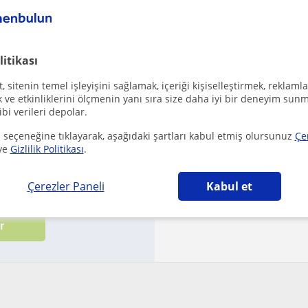
İr
·
24 Yaş
de
litikası
₺
 sitenin temel işleyişini sağlamak, içeriği kişiselleştirmek, reklamla
Onaylanmış iletişim b
ve etkinliklerini ölçmenin yanı sıra size daha iyi bir deneyim sunm
ibi verileri depolar.
It's been a while sin
 seçeneğine tıklayarak, aşağıdaki şartları kabul etmiş olursunuz
Çe
ve
Gizlilik Politikası
.
Çerezler Paneli
Kabul et
koşullarımızı
ile
gizlilik politikamızı