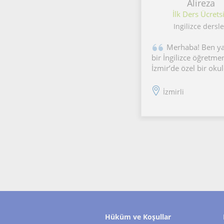
Alireza
İlk Ders Ücretsi
Ingilizce dersle
Merhaba! Ben y
bir İngilizce öğretme
İzmir’de özel bir oku
İngilizce öğretmeni v
İngilizce Bölüm Başk
İzmirli
(Head of English
Department) olarak 
yaptım. İlkokul, orta
lise öğrencilerine öze
İngilizce dersleri
Hüküm ve Koşullar