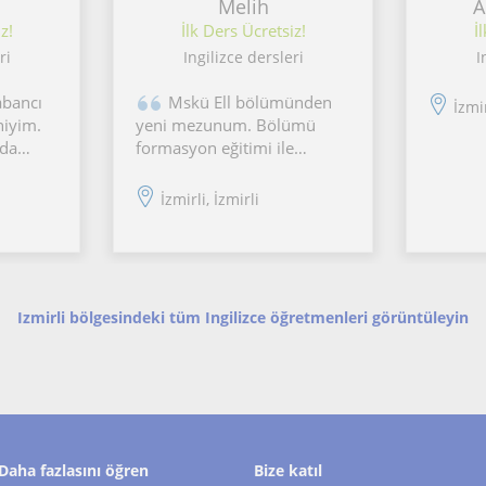
Melih
A
z!
İlk Ders Ücretsiz!
İ
ri
Ingilizce dersleri
I
abancı
Mskü Ell bölümünden
İzmir
niyim.
yeni mezunum. Bölümü
lda
formasyon eğitimi ile
e
bitirdim. Muğla English
anı
Focus adlı kurumda 1,5 sene
İzmirli, İzmirli
tecrübem ve öğretmenlik
görev
stajım var.
okul ve
l
Izmirli bölgesindeki tüm Ingilizce öğretmenleri görüntüleyin
Daha fazlasını öğren
Bize katıl