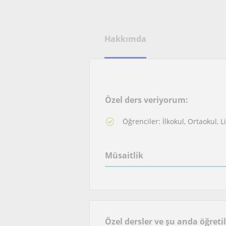
Hakkımda
Özel ders veriyorum:
Öğrenciler: İlkokul, Ortaokul, 
Müsaitlik
Özel dersler ve şu anda öğreti