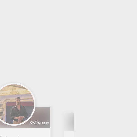
350
₺/saat
1000
₺/saat