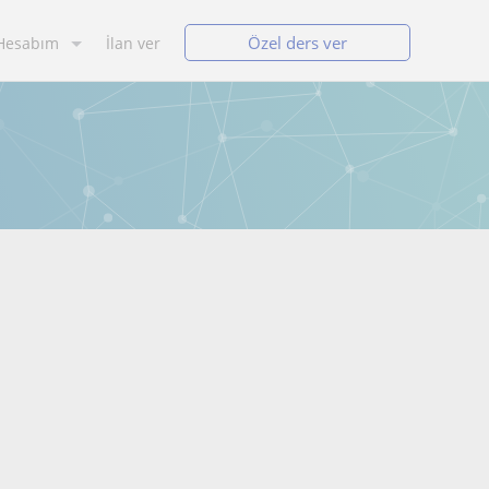
Özel ders ver
Hesabım
İlan ver