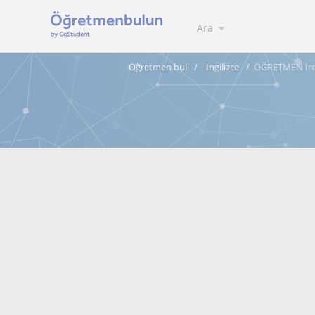
Ara
Öğretmen bul
Ingilizce
ÖĞRETMEN İre