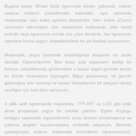
Bugüne kadar 30'dan fazla ögrenciyle birebir çalisarak, onlarin
sadece notlarini yükseltmekle kalmadim, ayni zamanda
matematige olan bakis açilarini degistirdim. Ister online (Zoom)
üzerinden teknolojinin tüm imkanlarini kullanarak, ister kendi
evimde veya ögrencinin evinde yüz yüze derslerle, her ögrencinin
ögrenme hizina uygun, kisisellestirilmis bir yol haritasi sunuyorum.
Matematik, dogru yöntemle anlatildiginda dünyanin en zevkli
dersidir. Ögrencilerimin 'Ben bunu asla yapamam' dedigi bir
konuyu anladiklarinda gözlerindeki o basari isigini görmek benim
en büyük motivasyon kaynagim. Bilgiyi paylasmayi, bir gencin
gelecegine yön vermeyi ve basari hikayelerinin bir parçasi olmayi
sevdigim için özel ders veriyorum.
4 yillik aktif ögretmenlik hayatimda; TYT-AYT ve LGS gibi kritik
sinav gruplariyla yogun bir sekilde çalistim. Egitim Koçlugu
kimligim sayesinde, ögrencilerimin sinav stresini yönetmelerine ve
çalisma disiplini kazanmalarina rehberlik ediyorum. Benimle
çalistiginizda sadece matematik formüllerini ögrenmezsiniz;