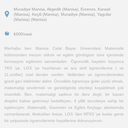
Muradiye Manisa, Akgedik (Manisa), Evrenos, Karaali
(Manisa), Keçili (Manisa), Muradiye (Manisa), Yagcilar
(Manisa) (Manisa)
₺500/saat
Merhaba ben Manisa Celal Bayar Üniversitesi Matematik
bölümünden mezun oldum ve egitim gördügüm süre içerisinde
formasyon egitimimi tamamladim. Ögrencilik hayatim boyunca
YKS 'ye, LGS 'ye hazirlanan ve ara sinif ögrencilerine ( ve
11.siniflar) özel dersler verdim. Velilerden ve ögrencilerimden
güzel geri bildirimler aldim. Öncelikle ögrenciye güler yüzlü olmak,
matematigi sevdirmek ve gerektiginde otoriteyi koyabilmek çok
önemlidir. Ben, matematigi sadece bir ders degil, bir basari
disiplini haline getirmeyi hedefleyen, 4 yillik tecrübeye sahip bir
egitimciyim. Matematik, Geometri ve Egitim Koçlugu alanlarinda
uzmanlasarak; ilkokuldan liseye, LGS 'den KPSS 'ye kadar genis
bir yelpazede ögrencilerimin hayallerine dokunuyorum.