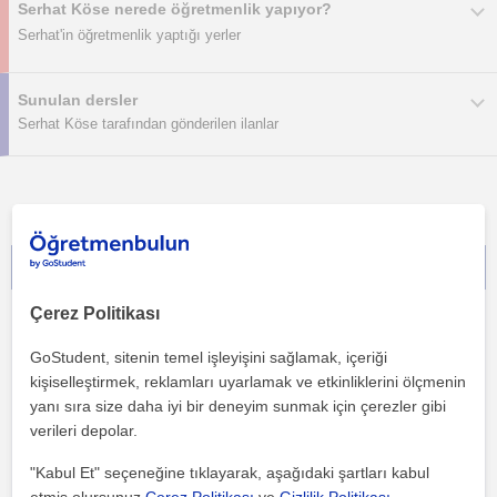
Serhat Köse nerede öğretmenlik yapıyor?
Serhat'in öğretmenlik yaptığı yerler
Sunulan dersler
Serhat Köse tarafından gönderilen ilanlar
İletişime geç - ücretsiz!
Çerez Politikası
GoStudent, sitenin temel işleyişini sağlamak, içeriği
kişiselleştirmek, reklamları uyarlamak ve etkinliklerini ölçmenin
yanı sıra size daha iyi bir deneyim sunmak için çerezler gibi
verileri depolar.
"Kabul Et" seçeneğine tıklayarak, aşağıdaki şartları kabul
etmiş olursunuz
Çerez Politikası
ve
Gizlilik Politikası
.