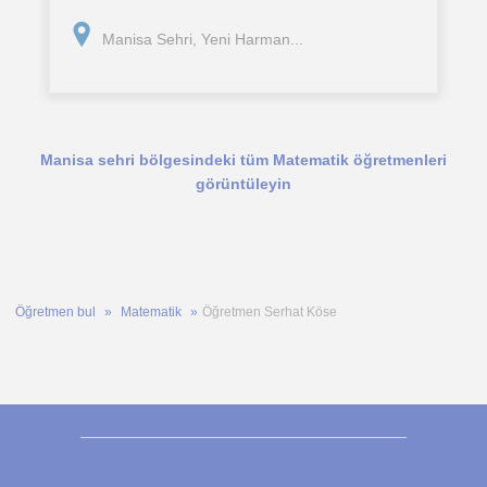
seviyelerine uygun şekilde planlar, farklı öğretim
yöntemleri ve örneklerle desteklerim.
Manisa Sehri, Yeni Harman...
Manisa sehri bölgesindeki tüm Matematik öğretmenleri
görüntüleyin
Öğretmen bul
Matematik
Öğretmen Serhat Köse