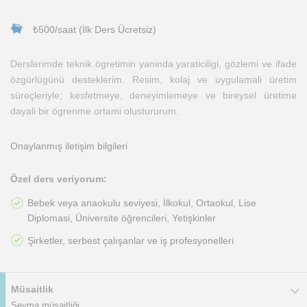
₺500/saat (İlk Ders Ücretsiz)
Derslerimde teknik ögretimin yaninda yaraticiligi, gözlemi ve ifade
özgürlügünü desteklerim. Resim, kolaj ve uygulamali üretim
süreçleriyle; kesfetmeye, deneyimlemeye ve bireysel üretime
dayali bir ögrenme ortami olustururum.
Onaylanmış iletişim bilgileri
Özel ders veriyorum:
Bebek veya anaokulu seviyesi, İlkokul, Ortaokul, Lise
Diplomasi, Üniversite öğrencileri, Yetişkinler
Şirketler, serbest çalışanlar ve iş profesyonelleri
Müsaitlik
Seyma müsaitliği