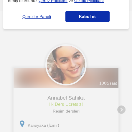
etmiş olursunuz
Çerez Politikası
ve
Gizlilik Politikası
.
Çerezler Paneli
Kabul et
Diğer öğretmenler: Bornova ilgini çekebilecek
100
₺/saat
Annabel Sahika
İlk Ders Ücretsiz!
Resim dersleri
Karsiyaka (İzmir)