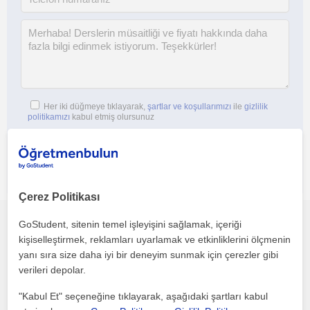
Her iki düğmeye tıklayarak,
şartlar ve koşullarımızı
ile
gizlilik
politikamızı
kabul etmiş olursunuz
Çerez Politikası
GoStudent, sitenin temel işleyişini sağlamak, içeriği
Bu profili paylaş veya e-posta ile gönder
kişiselleştirmek, reklamları uyarlamak ve etkinliklerini ölçmenin
yanı sıra size daha iyi bir deneyim sunmak için çerezler gibi
verileri depolar.
"Kabul Et" seçeneğine tıklayarak, aşağıdaki şartları kabul
Hata bildir