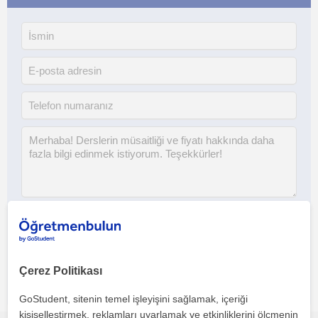
Her iki düğmeye tıklayarak,
şartlar ve koşullarımızı
ile
gizlilik
politikamızı
kabul etmiş olursunuz
Çerez Politikası
GoStudent, sitenin temel işleyişini sağlamak, içeriği
kişiselleştirmek, reklamları uyarlamak ve etkinliklerini ölçmenin