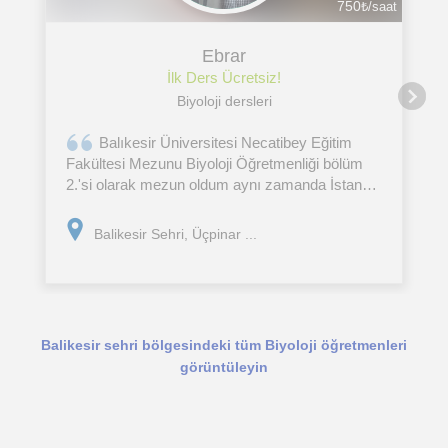
750
₺/saat
Ebrar
İlk Ders Ücretsiz!
Biyoloji dersleri
Balıkesir Üniversitesi Necatibey Eğitim
Fakültesi Mezunu Biyoloji Öğretmenliği bölüm
2.'si olarak mezun oldum aynı zamanda İstanbul
Üniversitesi Çocuk Gelişimi lisans mezunuyum.
Öğrencinin istek ve ihtiyaçlarına uygun bir
Balikesir Sehri, Üçpinar ...
şekilde
Balikesir sehri bölgesindeki tüm Biyoloji öğretmenleri
görüntüleyin