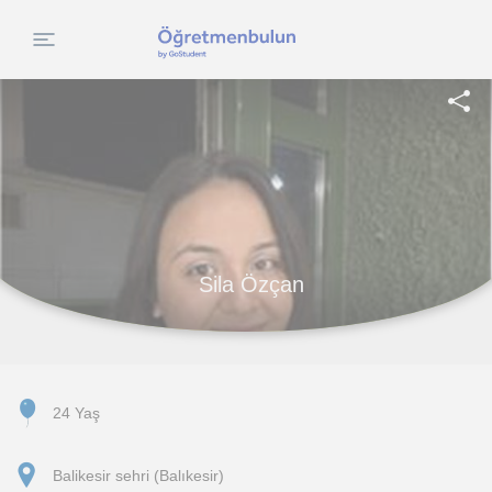
Sila Özçan
24 Yaş
Balikesir sehri (Balıkesir)