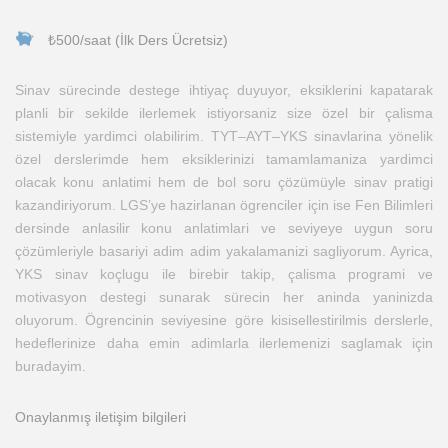
₺500/saat (İlk Ders Ücretsiz)
Sinav sürecinde destege ihtiyaç duyuyor, eksiklerini kapatarak
planli bir sekilde ilerlemek istiyorsaniz size özel bir çalisma
sistemiyle yardimci olabilirim. TYT–AYT–YKS sinavlarina yönelik
özel derslerimde hem eksiklerinizi tamamlamaniza yardimci
olacak konu anlatimi hem de bol soru çözümüyle sinav pratigi
kazandiriyorum. LGS’ye hazirlanan ögrenciler için ise Fen Bilimleri
dersinde anlasilir konu anlatimlari ve seviyeye uygun soru
çözümleriyle basariyi adim adim yakalamanizi sagliyorum. Ayrica,
YKS sinav koçlugu ile birebir takip, çalisma programi ve
motivasyon destegi sunarak sürecin her aninda yaninizda
oluyorum. Ögrencinin seviyesine göre kisisellestirilmis derslerle,
hedeflerinize daha emin adimlarla ilerlemenizi saglamak için
buradayim.
Onaylanmış iletişim bilgileri