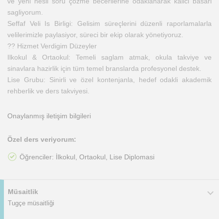
ve yeni nesil soru çözme becerilerine odaklanarak kalici basari
sagliyorum.
Seffaf Veli Is Birligi: Gelisim süreçlerini düzenli raporlamalarla
velilerimizle paylasiyor, süreci bir ekip olarak yönetiyoruz.
?? Hizmet Verdigim Düzeyler
Ilkokul & Ortaokul: Temeli saglam atmak, okula takviye ve
sinavlara hazirlik için tüm temel branslarda profesyonel destek.
Lise Grubu: Sinirli ve özel kontenjanla, hedef odakli akademik
rehberlik ve ders takviyesi.
Onaylanmış iletişim bilgileri
Özel ders veriyorum:
Öğrenciler: İlkokul, Ortaokul, Lise Diplomasi
Müsaitlik
Tugçe müsaitliği