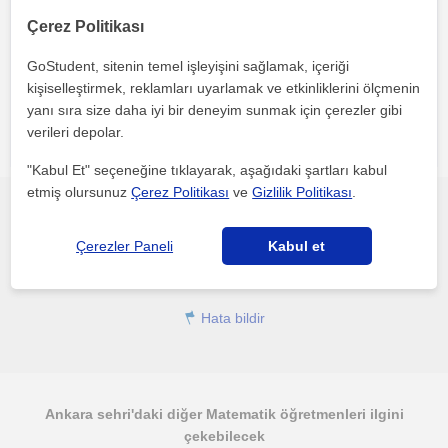
Çerez Politikası
Her iki düğmeye tıklayarak,
şartlar ve koşullarımızı
ile
gizlilik
politikamızı
kabul etmiş olursunuz
GoStudent, sitenin temel işleyişini sağlamak, içeriği
kişiselleştirmek, reklamları uyarlamak ve etkinliklerini ölçmenin
yanı sıra size daha iyi bir deneyim sunmak için çerezler gibi
verileri depolar.
"Kabul Et" seçeneğine tıklayarak, aşağıdaki şartları kabul
etmiş olursunuz
Çerez Politikası
ve
Gizlilik Politikası
.
Bu profili paylaş veya e-posta ile gönder
Çerezler Paneli
Kabul et
Hata bildir
Ankara sehri'daki diğer Matematik öğretmenleri ilgini
çekebilecek