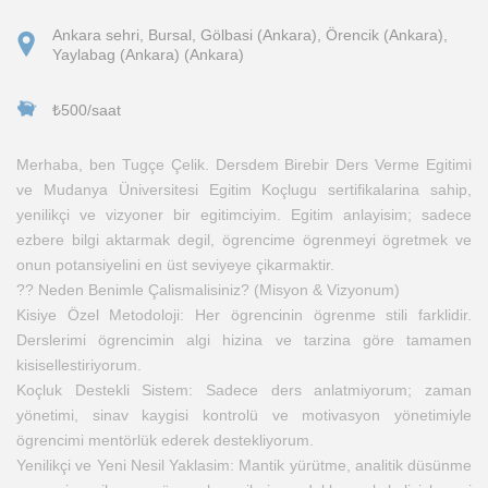
Ankara sehri, Bursal, Gölbasi (Ankara), Örencik (Ankara),
Yaylabag (Ankara) (Ankara)
₺500/saat
Merhaba, ben Tugçe Çelik. Dersdem Birebir Ders Verme Egitimi
ve Mudanya Üniversitesi Egitim Koçlugu sertifikalarina sahip,
yenilikçi ve vizyoner bir egitimciyim. Egitim anlayisim; sadece
ezbere bilgi aktarmak degil, ögrencime ögrenmeyi ögretmek ve
onun potansiyelini en üst seviyeye çikarmaktir.
?? Neden Benimle Çalismalisiniz? (Misyon & Vizyonum)
Kisiye Özel Metodoloji: Her ögrencinin ögrenme stili farklidir.
Derslerimi ögrencimin algi hizina ve tarzina göre tamamen
kisisellestiriyorum.
Koçluk Destekli Sistem: Sadece ders anlatmiyorum; zaman
yönetimi, sinav kaygisi kontrolü ve motivasyon yönetimiyle
ögrencimi mentörlük ederek destekliyorum.
Yenilikçi ve Yeni Nesil Yaklasim: Mantik yürütme, analitik düsünme