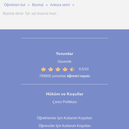
Öğretmen bul
Biyoloji
Ankara sehri
Biyoloji dersi- Tyt- ayt snavna hazr...
Yorumlar
Güvenlik
9,5/10
789800
yorumlar
öğrenci sayısı
Hüküm ve Koşullar
Çerez Politikası
Çerez Ayarları
Öğretmenler İçin Kullanım Koşulları
Öğrenciler İçin Kullanım Koşulları