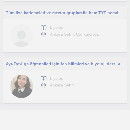
Tüm lise kademeleri ve mezun grupları ile hem TYT hemde AYT BİYOLOJİ kendi dökümanlarım ile ilerleriz.
Biyoloji
Ankara Sehri, Çankaya An...
Ayt-Tyt-Lgs öğrencileri için fen bilimleri ve biyoloji dersi verebilirim.
Biyoloji
Ankara Sehri