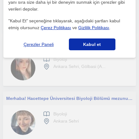
yanı sıra size daha iyi bir deneyim sunmak için çerezler gibi
Biyoloji
verileri depolar.
Ankara Sehri, Çankaya (A...
"Kabul Et" seçeneğine tıklayarak, aşağıdaki şartları kabul
etmiş olursunuz
Çerez Politikası
ve
Gizlilik Politikası
.
Derece grubu veya her seviyeye uygun tyt - ayt biyoloji dersleri
Çerezler Paneli
Kabul et
Biyoloji
Ankara Sehri, Gölbasi (A...
Merhaba! Hacettepe Üniversitesi Biyoloji Bölümü mezunuyum. Bilimle uğraşmayı ve bunu paylaşmayı çok seviyorum.
Biyoloji
Ankara Sehri