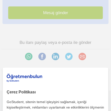
Bu ilanı paylaş veya e-posta ile gönder
Ankara sehri bölgesinde ilginizi çekebilecek diğer Biyoloji
öğretmenleri
Çerez Politikası
GoStudent, sitenin temel işleyişini sağlamak, içeriği
her kademeden öğrenci için uygun yöntem teknikler
kişiselleştirmek, reklamları uyarlamak ve etkinliklerini ölçmenin