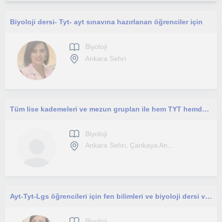
Biyoloji dersi- Tyt- ayt sınavına hazırlanan öğrenciler için
Biyoloji
Ankara Sehri
Tüm lise kademeleri ve mezun grupları ile hem TYT hemde AYT BİYOLOJİ kendi dökümanlarım ile ilerleriz.
Biyoloji
Ankara Sehri, Çankaya An...
Ayt-Tyt-Lgs öğrencileri için fen bilimleri ve biyoloji dersi verebilirim.
Biyoloji