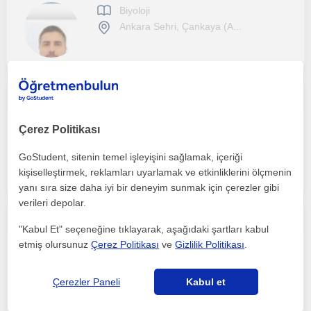
Biyoloji
Ankara Sehri, Çankaya (A...
Derece grubu veya her seviyeye uygun tyt - ayt biyoloji dersleri
Çerez Politikası
Biyoloji
Ankara Sehri, Gölbasi (A...
GoStudent, sitenin temel işleyişini sağlamak, içeriği
kişiselleştirmek, reklamları uyarlamak ve etkinliklerini ölçmenin
yanı sıra size daha iyi bir deneyim sunmak için çerezler gibi
verileri depolar.
Merhaba! Hacettepe Üniversitesi Biyoloji Bölümü mezunuyum. Bilimle uğraşmayı ve bunu paylaşmayı çok seviyorum.
"Kabul Et" seçeneğine tıklayarak, aşağıdaki şartları kabul
etmiş olursunuz
Çerez Politikası
ve
Gizlilik Politikası
.
Biyoloji
Ankara Sehri
Çerezler Paneli
Kabul et