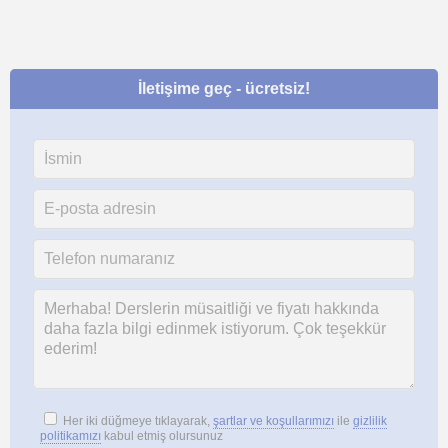
İletişime geç - ücretsiz!
Her iki düğmeye tıklayarak,
şartlar ve koşullarımızı
ile
gizlilik
politikamızı
kabul etmiş olursunuz