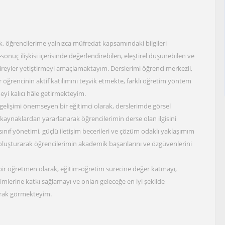
ak, öğrencilerime yalnızca müfredat kapsamındaki bilgileri
sonuç ilişkisi içerisinde değerlendirebilen, eleştirel düşünebilen ve
ireyler yetiştirmeyi amaçlamaktayım. Derslerimi öğrenci merkezli,
er öğrencinin aktif katılımını teşvik etmekte, farklı öğretim yöntem
yi kalıcı hâle getirmekteyim.
gelişimi önemseyen bir eğitimci olarak, derslerimde görsel
î kaynaklardan yararlanarak öğrencilerimin derse olan ilgisini
ınıf yönetimi, güçlü iletişim becerileri ve çözüm odaklı yaklaşımım
luşturarak öğrencilerimin akademik başarılarını ve özgüvenlerini
li bir öğretmen olarak, eğitim-öğretim sürecine değer katmayı,
imlerine katkı sağlamayı ve onları geleceğe en iyi şekilde
arak görmekteyim.