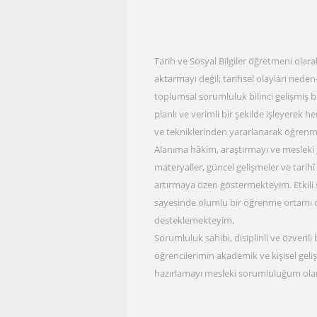
Tarih ve Sosyal Bilgiler öğretmeni olar
aktarmayı değil; tarihsel olayları neden-
toplumsal sorumluluk bilinci gelişmiş b
planlı ve verimli bir şekilde işleyerek h
ve tekniklerinden yararlanarak öğrenme
Alanıma hâkim, araştırmayı ve mesleki 
materyaller, güncel gelişmeler ve tarih
artırmaya özen göstermekteyim. Etkili s
sayesinde olumlu bir öğrenme ortamı o
desteklemekteyim.
Sorumluluk sahibi, disiplinli ve özveri
öğrencilerimin akademik ve kişisel geliş
hazırlamayı mesleki sorumluluğum ol