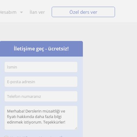
Özel ders ver
Hesabım
İlan ver
İletişime geç - ücretsiz!