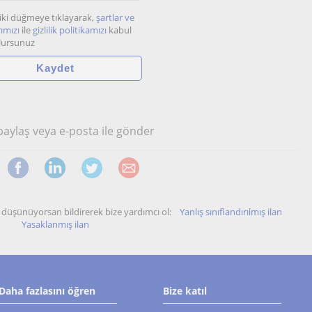
iki düğmeye tıklayarak,
şartlar ve
ımızı
ile
gizlilik politikamızı
kabul
lursunuz
 paylaş veya e-posta ile gönder
unu düşünüyorsan bildirerek bize yardımcı ol:
Yanlış sınıflandırılmış ilan
Yasaklanmış ilan
Daha fazlasını öğren
Bize katıl