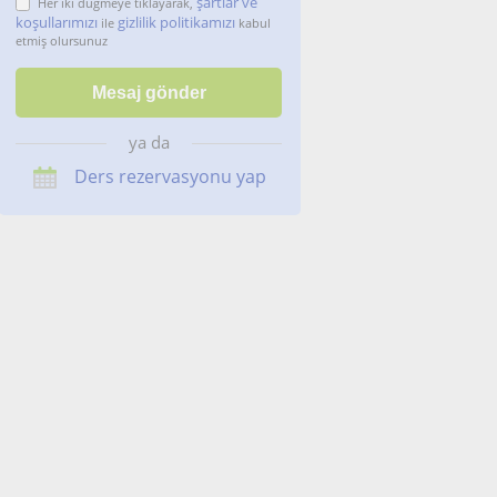
şartlar ve
Her iki düğmeye tıklayarak,
koşullarımızı
gizlilik politikamızı
ile
kabul
etmiş olursunuz
ya da
Ders rezervasyonu yap