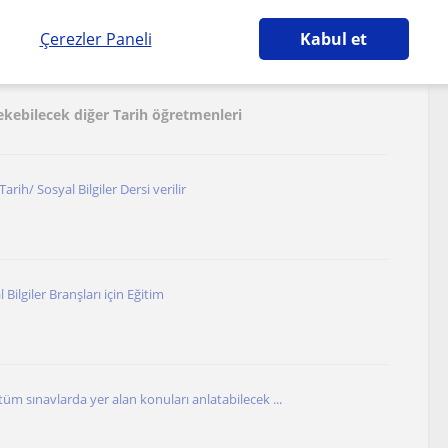
Çerezler Paneli
Kabul et
çekebilecek diğer Tarih öğretmenleri
rih/ Sosyal Bilgiler Dersi verilir
 Bilgiler Branşları için Eğitim
tüm sınavlarda yer alan konuları anlatabilecek ...