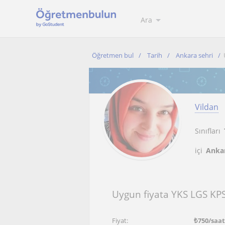
Ara
Öğretmen bul
Tarih
Ankara sehri
Vildan
Sınıfları
içi
Ankar
Uygun fiyata YKS LGS KPS
Fiyat:
₺
750
/saa