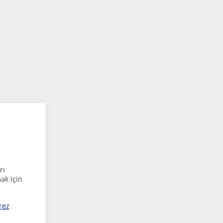
rı
ak için
rez