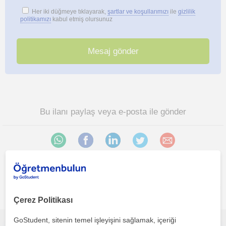
Her iki düğmeye tıklayarak,
şartlar ve koşullarımızı
ile
gizlilik
politikamızı
kabul etmiş olursunuz
Bu ilanı paylaş veya e-posta ile gönder
Antalya sehri, Kaleici, Muratpasa (Antalya) bölgesinde ilginizi
çekebilecek diğer Tarih öğretmenleri
Çerez Politikası
GoStudent, sitenin temel işleyişini sağlamak, içeriği