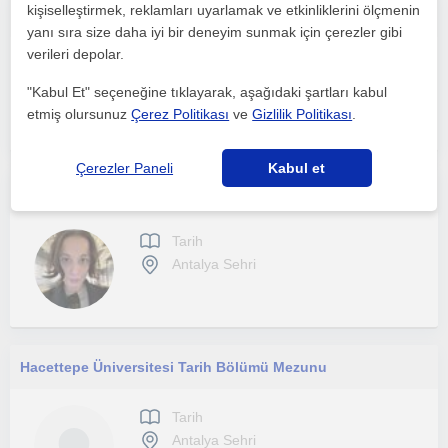
kişiselleştirmek, reklamları uyarlamak ve etkinliklerini ölçmenin
Akdeniz üniversitesi tarih bölümü mezunuyum. Daha öncesinde 1 sene kadar öğretmenlik alanında staj yaptım. Alanımda özel dersler v
yanı sıra size daha iyi bir deneyim sunmak için çerezler gibi
verileri depolar.
Tarih
Antalya Sehri
"Kabul Et" seçeneğine tıklayarak, aşağıdaki şartları kabul
etmiş olursunuz
Çerez Politikası
ve
Gizlilik Politikası
.
Çerezler Paneli
Kabul et
Ortaokul ve Lise Öğrencilerine Yönelik Birebir Tarih Özel Dersi
Tarih
Antalya Sehri
Hacettepe Üniversitesi Tarih Bölümü Mezunu
Tarih
Antalya Sehri