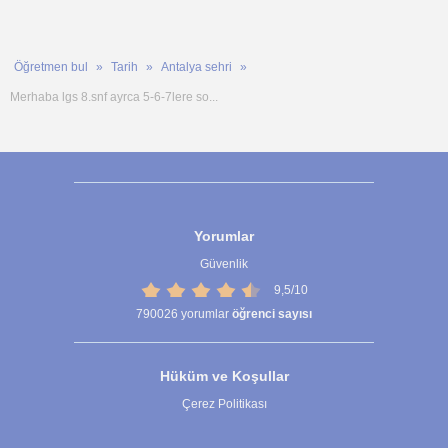
Öğretmen bul
Tarih
Antalya sehri
Merhaba lgs 8.snf ayrca 5-6-7lere so...
Yorumlar
Güvenlik
9,5/10
790026
yorumlar
öğrenci sayısı
Hüküm ve Koşullar
Çerez Politikası
Çerez Ayarları