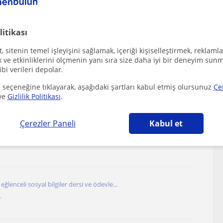
etiminde kendimi geliştirmek istiyorum. Ayrıca ...
litikası
r
 sitenin temel işleyişini sağlamak, içeriği kişiselleştirmek, reklamla
ve etkinliklerini ölçmenin yanı sıra size daha iyi bir deneyim sunm
ibi verileri depolar.
m, derslerde yardımcı ve sabırlı destekçiyim
 seçeneğine tıklayarak, aşağıdaki şartları kabul etmiş olursunuz
Çe
r
ve
Gizlilik Politikası
.
Çerezler Paneli
Kabul et
okul ve ortaokul derslerinde destek veriyorum.
r
in eğlenceli sosyal bilgiler dersi ve ödevle...
r