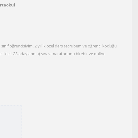
Ortaokul
 sınıf öğrencisiyim. 2 yıllık özel ders tecrübem ve öğrenci koçluğu
ellikle LGS adaylarının) sınav maratonunu birebir ve online