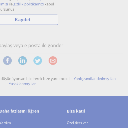
ımızı
ile
gizlilik politikamızı
kabul
lursunuz
 paylaş veya e-posta ile gönder
unu düşünüyorsan bildirerek bize yardımcı ol:
Yanlış sınıflandırılmış ilan
Yasaklanmış ilan
Daha fazlasını öğren
Bize katıl
Yardım
Özel ders ver