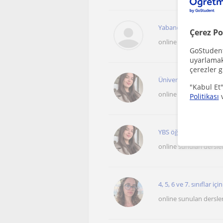
Yabancılara Türkçe öğr
Çerez Po
online sunulan dersle
GoStudent,
uyarlamak 
çerezler g
Üniversite öğrencisiyi
"Kabul Et"
online sunulan dersle
Politikası
YBS öğrencisiyim. ilk
online sunulan dersle
4, 5, 6 ve 7. sınıflar iç
online sunulan dersle