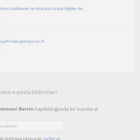
ımcı olabilecek ve ortaokul sosyal bilgiler de...
r
keyifli hale getiriyoruz 🎉
r
etsiz e-posta bildirimleri
retmeni Bartin
kaydolduğunda bir e-posta al.
iki düğmeye tıklayarak,
şartlar ve