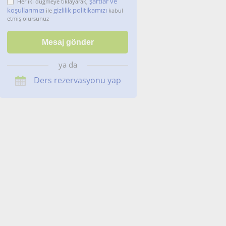
şartlar ve
Her iki düğmeye tıklayarak,
koşullarımızı
gizlilik politikamızı
ile
kabul
etmiş olursunuz
ya da
Ders rezervasyonu yap