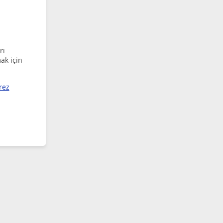
rı
ak için
rez