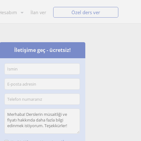
Özel ders ver
Hesabım
İlan ver
İletişime geç - ücretsiz!