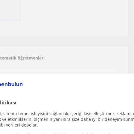
Matematik öğretmenleri
acilitator of mathematical understanding My go...
r
litikası
etim Seviyesinde Matematik Özel Dersi | Başarı O...
 sitenin temel işleyişini sağlamak, içeriği kişiselleştirmek, reklamla
ve etkinliklerini ölçmenin yanı sıra size daha iyi bir deneyim sunm
r
ibi verileri depolar.