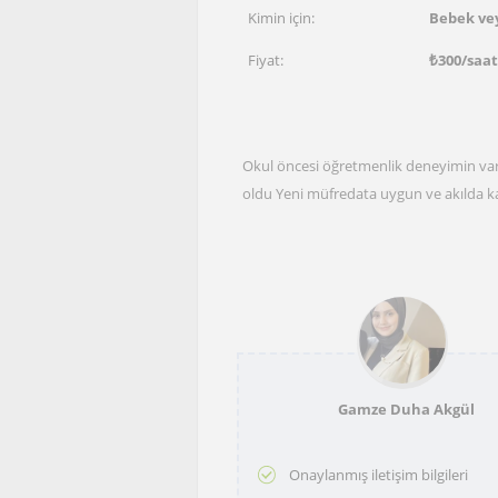
Kimin için:
Bebek vey
Fiyat:
₺
300
/saat
Okul öncesi öğretmenlik deneyimin var 
oldu Yeni müfredata uygun ve akılda k
Gamze Duha Akgül
Onaylanmış iletişim bilgileri