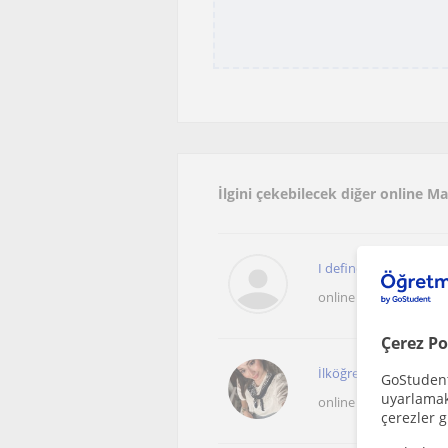
İlgini çekebilecek diğer online 
I define myself as a f
online sunulan dersle
Çerez Po
İlköğretim ve Ortaöğr
GoStudent,
uyarlamak 
online sunulan dersle
çerezler g