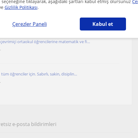
 seçeneğine tıklayarak, aşağıdaki şartları kabul etmiş olursunuz
Çe
ve
Gizlilik Politikası
.
renmeyi ve öğretmeyi çok seviyorum.
r
Çerezler Paneli
Kabul et
evrimiçi ortaokul öğrencilerine matematik ve fi...
r
tüm öğrenciler için. Sabırlı, sakin, disiplin...
r
etsiz e-posta bildirimleri