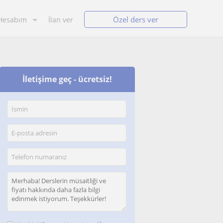
Özel ders ver
Hesabım
İlan ver
İletişime geç - ücretsiz!