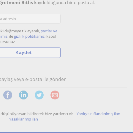
ğretmeni Bitlis
kaydolduğunda bir e-posta al.
iki düğmeye tıklayarak,
şartlar ve
ımızı
ile
gizlilik politikamızı
kabul
lursunuz
 paylaş veya e-posta ile gönder
unu düşünüyorsan bildirerek bize yardımcı ol:
Yanlış sınıflandırılmış ilan
Yasaklanmış ilan