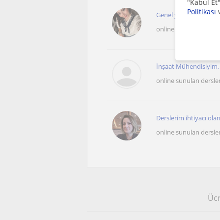
"Kabul Et"
Politikası
Genel yeni şeyler öğ
online sunulan dersle
İnşaat Mühendisiyim, ç
online sunulan dersle
Derslerim ihtiyacı olan 
online sunulan dersle
Ücr