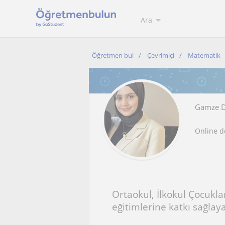
Ara
Öğretmen bul
Çevrimiçi
Matematik
Gamze D
Online d
Ortaokul, İlkokul Çocuklar
eğitimlerine katkı sağl