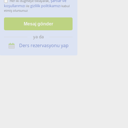
şartlar ve
Her iki düğmeye tıklayarak,
koşullarımızı
gizlilik politikamızı
ile
kabul
etmiş olursunuz
ya da
Ders rezervasyonu yap