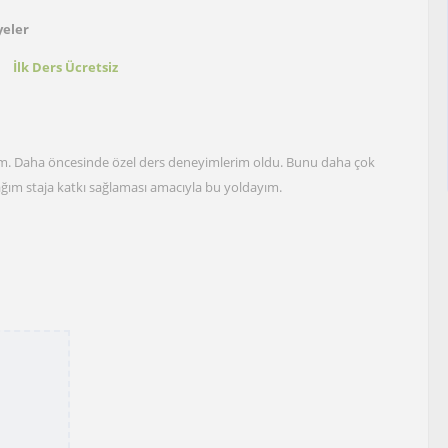
yeler
t
İlk Ders Ücretsiz
siyim. Daha öncesinde özel ders deneyimlerim oldu. Bunu daha çok
ağım staja katkı sağlaması amacıyla bu yoldayım.