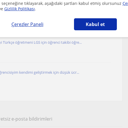
 seçeneğine tıklayarak, aşağıdaki şartları kabul etmiş olursunuz
Çe
ve
Gizlilik Politikası
.
nıf Öğrencisinden Derece Odaklı YKS Türkçe ve Ko...
Çerezler Paneli
Kabul et
i Türkçe öğretmeni LGS için öğrenci takibi öğre...
öğrencisiyim kendimi geliştirmek için düşük ücr...
etsiz e-posta bildirimleri