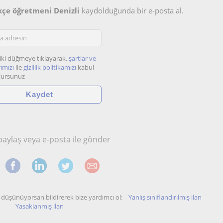
rkçe öğretmeni Denizli
kaydolduğunda bir e-posta al.
iki düğmeye tıklayarak,
şartlar ve
ımızı
ile
gizlilik politikamızı
kabul
lursunuz
 paylaş veya e-posta ile gönder
unu düşünüyorsan bildirerek bize yardımcı ol:
Yanlış sınıflandırılmış ilan
Yasaklanmış ilan