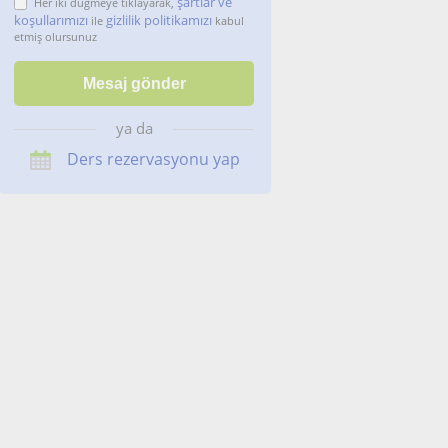
şartlar ve
Her iki düğmeye tıklayarak,
koşullarımızı
gizlilik politikamızı
ile
kabul
etmiş olursunuz
ya da
Ders rezervasyonu yap