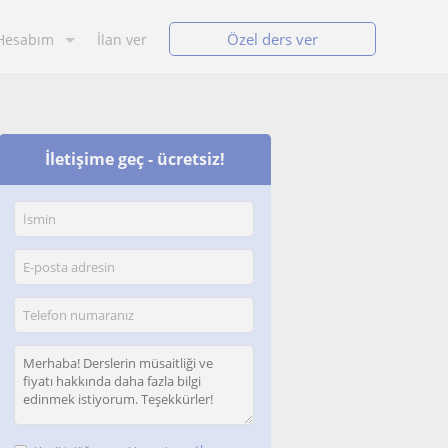
Özel ders ver
Hesabım
İlan ver
İletişime geç - ücretsiz!