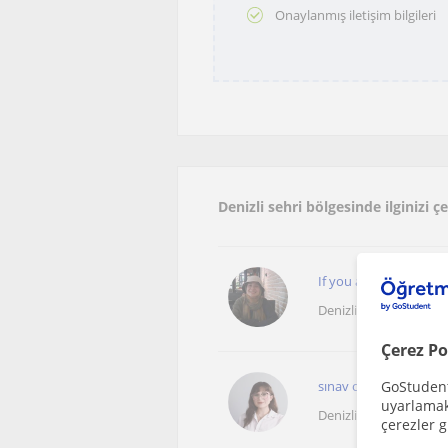
Onaylanmış iletişim bilgileri
Denizli sehri bölgesinde ilginizi 
If you are looking for 
Denizli Sehri
Çerez Po
GoStudent,
sınav odaklı gidip har
uyarlamak 
Denizli Sehri
çerezler g