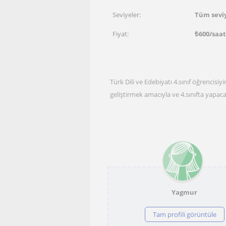
Seviyeler:
Tüm sevi
Fiyat:
₺
600
/saa
Türk Dili ve Edebiyatı 4.sınıf öğrenci
geliştirmek amacıyla ve 4.sınıfta yapac
Yagmur
Tam profili görüntüle