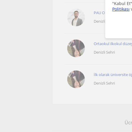
"Kabul Et"
Politikası
PAU Okul Öncesi 4. Sı
Denizli Sehri
Ortaokul ilkokul düzey
Denizli Sehri
İlk olarak üniversite 
Denizli Sehri
Ücr