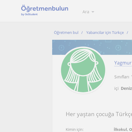
Ara
Öğretmen bul
Yabancilar için Türkçe
Yagmur
Sınıfları
içi
Denizl
Her yaştan çocuğa Türkçe 
Kimin için:
İlkokul, 