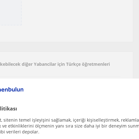
çekebilecek diğer Yabancilar için Türkçe öğretmenleri
Turkish classes from a very enthusiastic nativ...
litikası
 sitenin temel işleyişini sağlamak, içeriği kişiselleştirmek, reklamla
ika yerleri kazanmak istiyorsanız her daim burd...
ve etkinliklerini ölçmenin yanı sıra size daha iyi bir deneyim sunm
ibi verileri depolar.