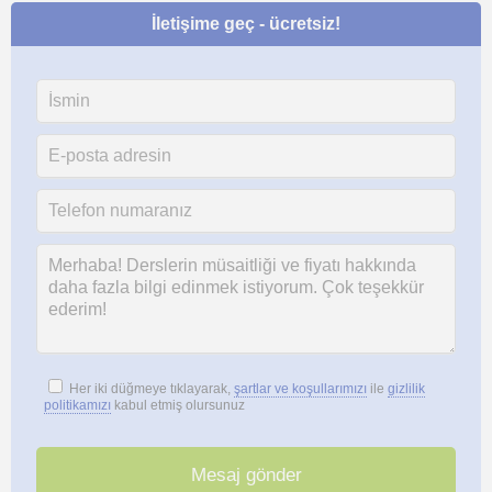
İletişime geç - ücretsiz!
Her iki düğmeye tıklayarak,
şartlar ve koşullarımızı
ile
gizlilik
politikamızı
kabul etmiş olursunuz