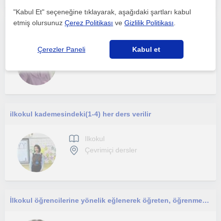
"Kabul Et" seçeneğine tıklayarak, aşağıdaki şartları kabul
etmiş olursunuz
Çerez Politikası
ve
Gizlilik Politikası
.
Derslerim ilkokul çocuklarına yönelik ve tam profesyonel değildir.
Çerezler Paneli
Kabul et
Ilkokul
Çevrimiçi dersler
ilkokul kademesindeki(1-4) her ders verilir
Ilkokul
Çevrimiçi dersler
İlkokul öğrencilerine yönelik eğlenerek öğreten, öğrenmeyi öğreten bir şekilde dertlerimizi işliyoruz.