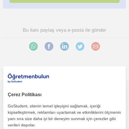
Bu ilanı paylaş veya e-posta ile gönder
İlgini çekebilecek diğer online Ilkokul öğretmenleri
Eğlenerek öğrenmek, öğrenilenleri unutmamak için benimle iletişime geçin🌷
Çerez Politikası
GoStudent, sitenin temel işleyişini sağlamak, içeriği
Ilkokul
kişiselleştirmek, reklamları uyarlamak ve etkinliklerini ölçmenin
Çevrimiçi dersler
yanı sıra size daha iyi bir deneyim sunmak için çerezler gibi
verileri depolar.