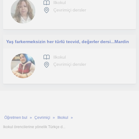
Ilkokul
Çevrimiçi dersler
Yaş farkermeksizin her türlü tecvid, değerler dersi...Mardin
Ilkokul
Çevrimiçi dersler
Öğretmen bul
Çevrimiçi
Ilkokul
lkokul örencilerine yönelik Türkçe d...