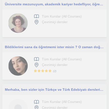
Üniversite mezunuyum, akademik kariyer hedefliyor, öğretme deneyimi kazanırken öğrencilerimin gelişimine katkı sağlamayı amaçlıyor
Tüm Kurslar (All Courses)
Çevrimiçi dersler
Bildiklerimi sana da öğretmemi ister misin ? O zaman doğru yerdesin
Tüm Kurslar (All Courses)
Çevrimiçi dersler
(
2
)
Merhaba, ben sizler için Türkçe ve Türk Edebiyatı dersleri hususunda özel ders verebilirim
Tüm Kurslar (All Courses)
Çevrimiçi dersler