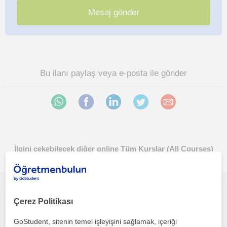
Bu ilanı paylaş veya e-posta ile gönder
İlgini çekebilecek diğer online Tüm Kurslar (All Courses)
öğretmenleri
Türkiye’nin köklü özel okullarında çalışmış ve 10 yıllık deneyime sahip Türkçe/Türk Dili ve Edebiyatı öğretmeniyim
Çerez Politikası
Tüm Kurslar (All Courses)
GoStudent, sitenin temel işleyişini sağlamak, içeriği