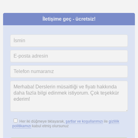
İletişime geç - ücretsiz!
Her iki düğmeye tıklayarak,
şartlar ve koşullarımızı
ile
gizlilik
politikamızı
kabul etmiş olursunuz