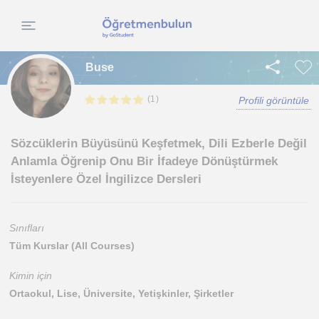
Buse
(
)
1
Profili görüntüle
Sözcüklerin Büyüsünü Keşfetmek, Dili Ezberle Değil
Anlamla Öğrenip Onu Bir İfadeye Dönüştürmek
İsteyenlere Özel İngilizce Dersleri
Sınıfları
Tüm Kurslar (All Courses)
Kimin için
Ortaokul, Lise, Üniversite, Yetişkinler, Şirketler