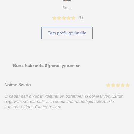
Buse
(
1
)
Tam profili görüntüle
Buse hakkında öğrenci yorumları
Naime Sevda
O kadar naif o kadar kültürlü bir ögretmen ki böylesi yok. Bütün
özgüvenimi toparladi, asla konusamam dedigim dili zevkle
konusur oldum. Canim hocam.