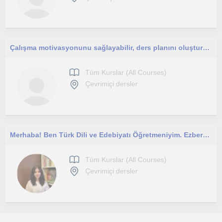
Çalışma motivasyonunu sağlayabilir, ders planını oluşturabilir, hedeflerini belirleyebilir ve takip edebilirim!
Tüm Kurslar (All Courses)
Çevrimiçi dersler
Merhaba! Ben Türk Dili ve Edebiyatı Öğretmeniyim. Ezbere dayanmayan, eğlenceli geçen derslerde buluşmak üzere.
Tüm Kurslar (All Courses)
Çevrimiçi dersler