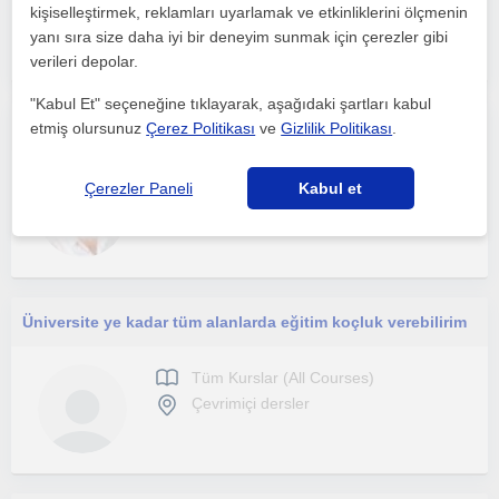
kişiselleştirmek, reklamları uyarlamak ve etkinliklerini ölçmenin
Çevrimiçi dersler
yanı sıra size daha iyi bir deneyim sunmak için çerezler gibi
verileri depolar.
"Kabul Et" seçeneğine tıklayarak, aşağıdaki şartları kabul
Öğrencileri sınavlara hedef odaklı hazırlayan, özel ders ve eğitim koçluğu sunan Türkçe - edebiyat öğretmeniyim.
etmiş olursunuz
Çerez Politikası
ve
Gizlilik Politikası
.
Tüm Kurslar (All Courses)
Çerezler Paneli
Kabul et
Çevrimiçi dersler
Üniversite ye kadar tüm alanlarda eğitim koçluk verebilirim
Tüm Kurslar (All Courses)
Çevrimiçi dersler