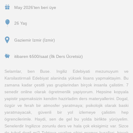
May 2026'ten beri üye
26 Yaş
Gaziemir Izmir (İzmir)
itibaren ₺500/saat (İlk Ders Ücretsiz)
Selamlar, ben Buse. Ingiliz Edebiyati mezunuyum ve
Karsilastirmali Edebiyat alaninda yüksek lisans yapmaktayim. Bu
zamana kadar çesitli yas gruplarindan birçok insanla çalistim. 7
senedir online olarak ögretmenlik yapiyorum. Hepsine kopyala
yapistir yapmaksizin kendim hazirladim ders materyallerini. Dogal,
özgür ve ferah bir atmosfer yaratmaya; psikolojik olarak baski
yaratmayacak, güvenli bir yol izlemeye çalistim hep
ögrencilerimle. Haydi, sen de gel bu yolda birlikte yürüyelim.
Senelerdir Ingilizce zorunlu ders ve hala çok eksigimiz var. Sizce
de tuhaf degil mi? Tahtaya yazilan sikici gramer kurallari, birçok