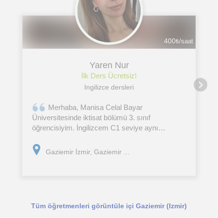
400
₺/saat
Yaren Nur
İlk Ders Ücretsiz!
Ingilizce dersleri
Merhaba, Manisa Celal Bayar
Üniversitesinde iktisat bölümü 3. sınıf
öğrencisiyim. İngilizcem C1 seviye aynı
zamanda geliştirmeye de devam ediyorum.
Tanıdıklar dışında özel ders verme tecrübem
Gaziemir İzmir, Gaziemir ...
yok fakat güzel sonuçlar elde edebileceğimize
Tüm öğretmenleri görüntüle içi Gaziemir (Izmir)