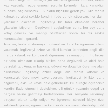
kez yazdirilan ezberlenmesi zorunlu kelimeler, kafa karisikligi,
bunalim, özgüvensizlik... Bunlarin hiçbirine gerek yok. Dile maruz
kalmak ve akici sekilde kendini ifade etmek istiyorsan, her daim
yardimcin olacagim. Ingilizce'yi bir tabu olmaktan beraber
çikaralim istiyorum. Özgüvenini sagladiktan sonra her sey daha
kolay gelecek ve mantigi oturttuktan sonra bu dili zevkle
konusacaksin, garanti.
Amacim, baski olusturmayan, güvenli ve dogal bir ögrenme ortami
yaratmak. Ingilizceyi ezber ve sikici kurallar üzerinden degil, dile
maruz kalarak ve konusarak ögrenmeyi savunuyorum. Ingilizceyi
bir tabu olmaktan çikarip birlikte daha özgüvenli ve akici hale
getirebiliriz. . Amacim baskisiz, güvenli ve dogal bir ögrenme alani
olusturmak. Ingilizceyi ezber degil, dile maruz kalarak ve
konusarak ögrenmeyi savunuyorum. Ingilizceyi birlikte daha
özgüvenli, akici ve keyifli hale getirebiliriz. Bu süreçte ögrencinin
kendini ifade etmesini destekliyor, dili günlük yasamin dogal bir
parçasi haline getirmeyi hedefliyorum. Her seviyede ilerlemeyi
bireysel olarak takip ediyor ve ögrenme sürecini kisiye özel
sekillendiriyorum; ögrencinin kendini ifade etmesini destekliyor, dili