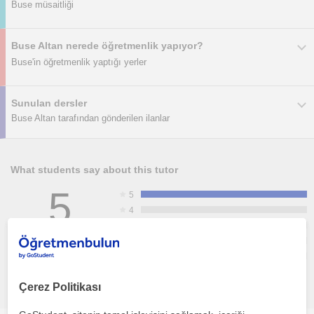
Buse müsaitliği
Buse Altan nerede öğretmenlik yapıyor?
Buse'in öğretmenlik yaptığı yerler
Sunulan dersler
Buse Altan tarafından gönderilen ilanlar
What students say about this tutor
5
5
4
3
2
1
1 recommendation
See reviews
Çerez Politikası