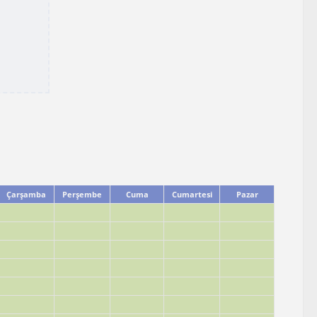
Çarşamba
Perşembe
Cuma
Cumartesi
Pazar