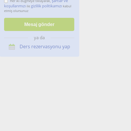
şartlar ve
Her iki düğmeye tıklayarak,
koşullarımızı
gizlilik politikamızı
ile
kabul
etmiş olursunuz
ya da
Ders rezervasyonu yap