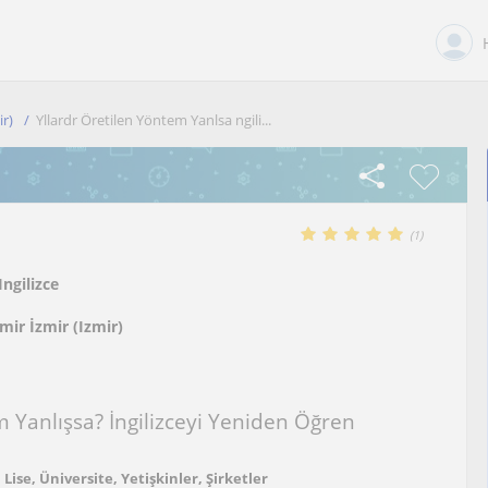
ir)
Yllardr Öretilen Yöntem Yanlsa ngili...
(
1
)
Ingilizce
mir İzmir (Izmir)
m Yanlışsa? İngilizceyi Yeniden Öğren
Lise, Üniversite, Yetişkinler, Şirketler