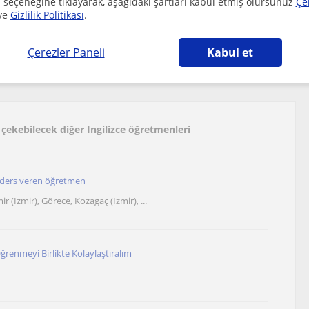
 seçeneğine tıklayarak, aşağıdaki şartları kabul etmiş olursunuz
Çe
ve
Gizlilik Politikası
.
etmen ki böylesi yok. Bütün özgüvenimi toparladi, asla konusamam
anim hocam.
Çerezler Paneli
Kabul et
 çekebilecek diğer Ingilizce öğretmenleri
 ders veren öğretmen
r (İzmir), Görece, Kozagaç (İzmir), ...
ğrenmeyi Birlikte Kolaylaştıralım