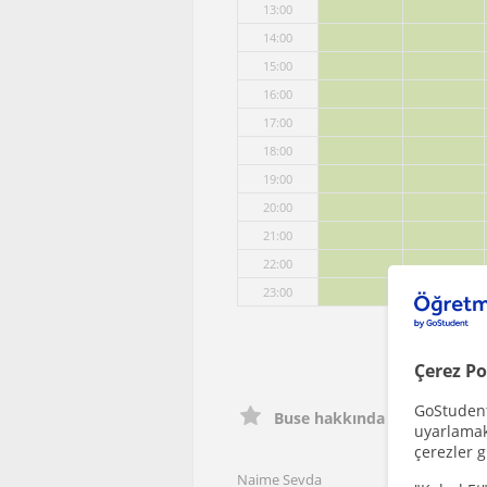
13:00
14:00
15:00
16:00
17:00
18:00
19:00
20:00
21:00
22:00
23:00
Çerez Po
GoStudent,
Buse hakkında öğrenci yoru
uyarlamak 
çerezler g
Naime Sevda