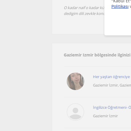
"Kabul Et"
Politikası
O kadar naif o kadar kültürlü bir ögr
dedigim dili zevkle konusur oldum. C
Gaziemir Izmir bölgesinde ilginizi
Her yaştan öğrenciye
Gaziemir İzmir, Gaziemi
İngilizce Öğretmeni- Ö
Gaziemir İzmir