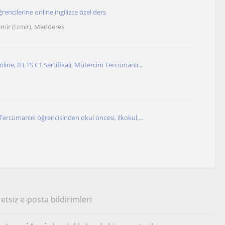
ğrencilerine online ingilizce özel ders
emir (İzmir), Menderes
line, IELTS C1 Sertifikalı, Mütercim Tercümanlı...
Tercümanlık öğrencisinden okul öncesi, ilkokul,...
etsiz e-posta bildirimleri