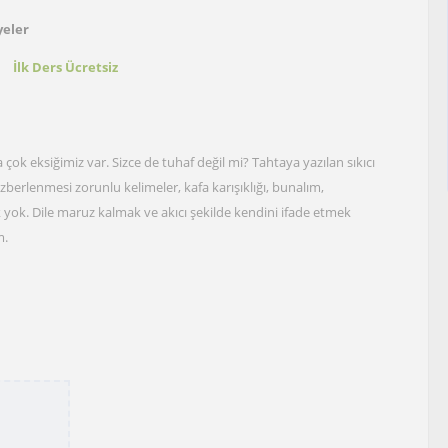
yeler
t
İlk Ders Ücretsiz
 çok eksiğimiz var. Sizce de tuhaf değil mi? Tahtaya yazılan sıkıcı
ezberlenmesi zorunlu kelimeler, kafa karışıklığı, bunalım,
ek yok. Dile maruz kalmak ve akıcı şekilde kendini ifade etmek
m.