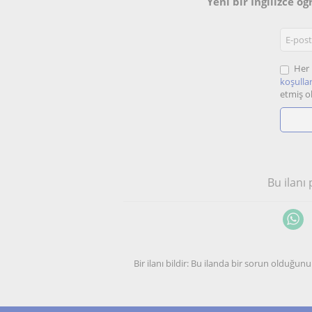
Yeni bir Ingilizce ö
Her 
koşullar
etmiş o
Bu ilanı
Bir ilanı bildir: Bu ilanda bir sorun olduğ