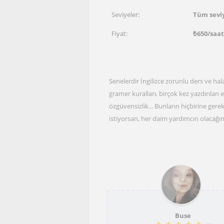
Seviyeler:
Tüm sevi
Fiyat:
₺
650
/saa
Senelerdir İngilizce zorunlu ders ve hala
gramer kuralları, birçok kez yazdırılan 
özgüvensizlik... Bunların hiçbirine ger
istiyorsan, her daim yardımcın olacağı
Buse