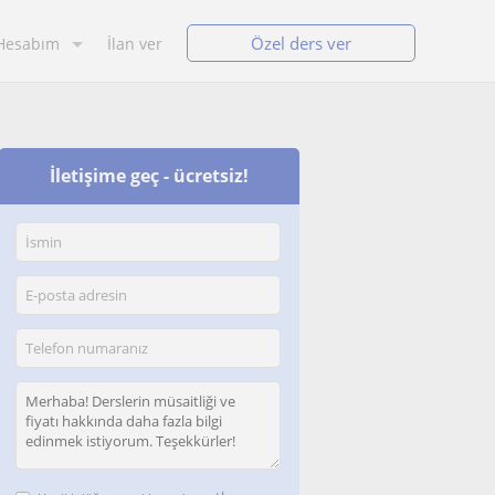
Özel ders ver
Hesabım
İlan ver
İletişime geç - ücretsiz!