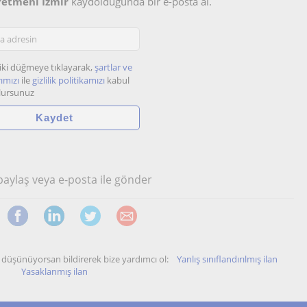
ğretmeni Izmir
kaydolduğunda bir e-posta al.
iki düğmeye tıklayarak,
şartlar ve
ımızı
ile
gizlilik politikamızı
kabul
lursunuz
 paylaş veya e-posta ile gönder
unu düşünüyorsan bildirerek bize yardımcı ol:
Yanlış sınıflandırılmış ilan
Yasaklanmış ilan