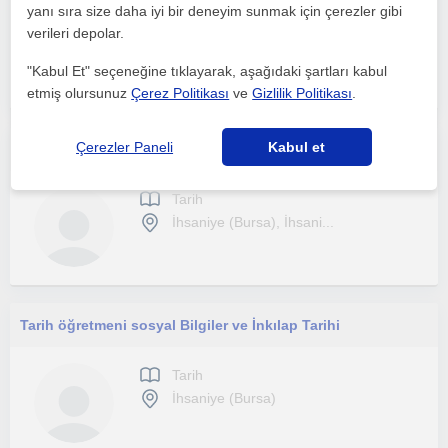
yanı sıra size daha iyi bir deneyim sunmak için çerezler gibi
Tarih
verileri depolar.
İhsaniye (Bursa), Yildir...
"Kabul Et" seçeneğine tıklayarak, aşağıdaki şartları kabul
etmiş olursunuz
Çerez Politikası
ve
Gizlilik Politikası
.
Çerezler Paneli
Kabul et
Ortaokul,Lise Tarih,sosyal bilgiler, coğrafya dersleri için.
Tarih
İhsaniye (Bursa), İhsani...
Tarih öğretmeni sosyal Bilgiler ve İnkılap Tarihi
Tarih
İhsaniye (Bursa)