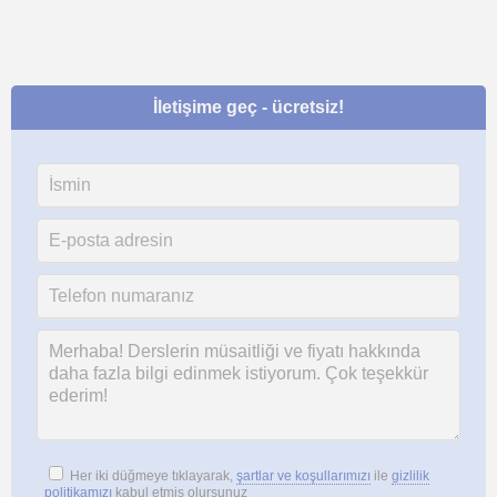
İletişime geç - ücretsiz!
Her iki düğmeye tıklayarak,
şartlar ve koşullarımızı
ile
gizlilik
politikamızı
kabul etmiş olursunuz