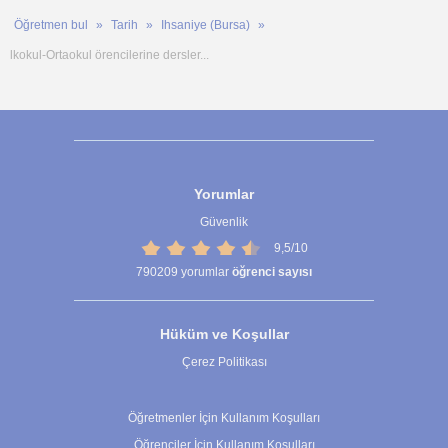
Öğretmen bul
Tarih
Ihsaniye (Bursa)
lkokul-Ortaokul örencilerine dersler...
Yorumlar
Güvenlik
9,5/10
790209
yorumlar
öğrenci sayısı
Hüküm ve Koşullar
Çerez Politikası
Çerez Ayarları
Öğretmenler İçin Kullanım Koşulları
Öğrenciler İçin Kullanım Koşulları