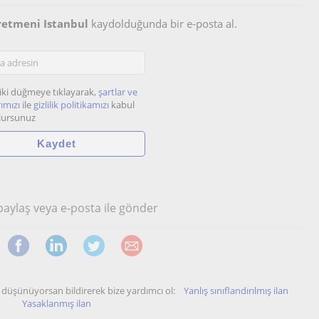
retmeni Istanbul
kaydolduğunda bir e-posta al.
iki düğmeye tıklayarak,
şartlar ve
ımızı
ile
gizlilik politikamızı
kabul
lursunuz
 paylaş veya e-posta ile gönder
unu düşünüyorsan bildirerek bize yardımcı ol:
Yanlış sınıflandırılmış ilan
Yasaklanmış ilan