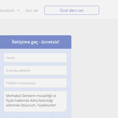
Özel ders ver
Hesabım
İlan ver
İletişime geç - ücretsiz!