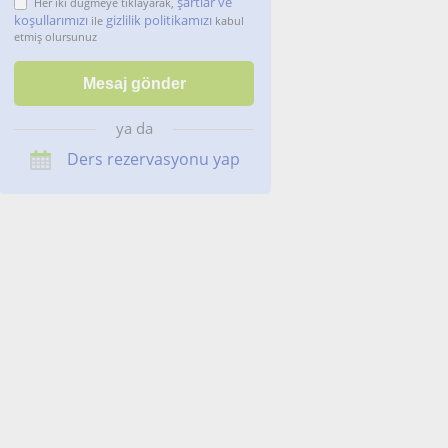
şartlar ve
Her iki düğmeye tıklayarak,
koşullarımızı
gizlilik politikamızı
ile
kabul
etmiş olursunuz
ya da
Ders rezervasyonu yap