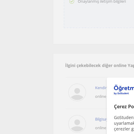
Onaylanmış iletişim bilgileri
İlgini çekebilecek diğer online Y
Kendimi sürekli öğren
online sunulan dersle
Çerez Po
GoStudent,
Bilgisayar Mühendisli
uyarlamak 
online sunulan dersle
çerezler g