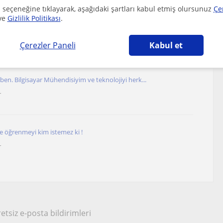
 seçeneğine tıklayarak, aşağıdaki şartları kabul etmiş olursunuz
Çe
ve
Gizlilik Politikası
.
leri ve yetişkinler için çevrimiçi yapay zeka...
Çerezler Paneli
Kabul et
en. Bilgisayar Mühendisiyim ve teknolojiyi herk...
r
ve öğrenmeyi kim istemez ki !
r
etsiz e-posta bildirimleri