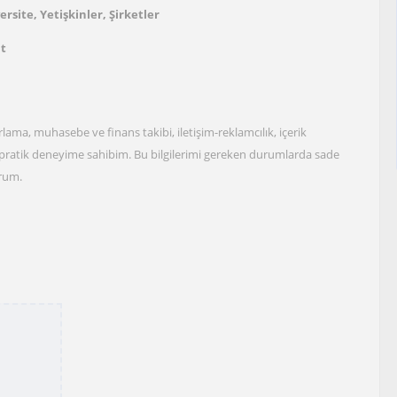
ersite, Yetişkinler, Şirketler
at
rlama, muhasebe ve finans takibi, iletişim-reklamcılık, içerik
pratik deneyime sahibim. Bu bilgilerimi gereken durumlarda sade
orum.