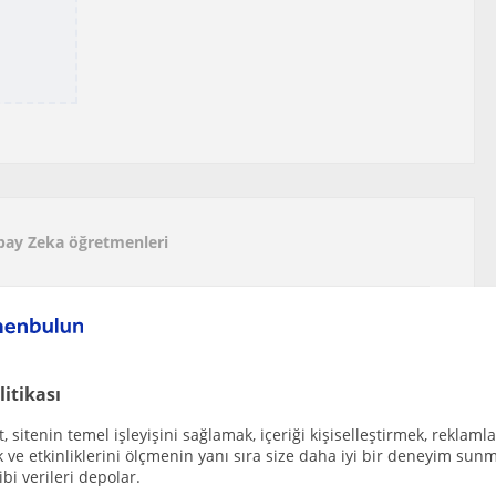
apay Zeka öğretmenleri
meye açık ve gelişmelerden geri kalmamaya çalışa...
r
litikası
 sitenin temel işleyişini sağlamak, içeriği kişiselleştirmek, reklamla
ği yeni mezunuyum. Matematik, bilgisayar, progra...
ve etkinliklerini ölçmenin yanı sıra size daha iyi bir deneyim sunm
r
ibi verileri depolar.