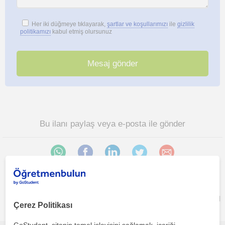
Her iki düğmeye tıklayarak,
şartlar ve koşullarımızı
ile
gizlilik
politikamızı
kabul etmiş olursunuz
Bu ilanı paylaş veya e-posta ile gönder
Karsiyaka Izmir bölgesinde ilginizi çekebilecek diğer Ortaokul
Çerez Politikası
öğretmenleri