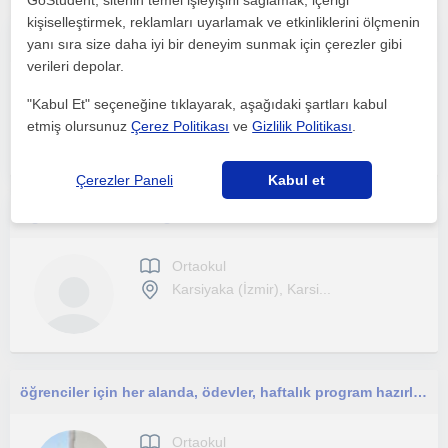
GoStudent, sitenin temel işleyişini sağlamak, içeriği
kişiselleştirmek, reklamları uyarlamak ve etkinliklerini ölçmenin
8 yıllık mesleki deneyimim boyunca hem Fen Bilimleri hem Özel Eğitim alanında dinamik ve kapsayıcı bir kariyer inşa ettim.
yanı sıra size daha iyi bir deneyim sunmak için çerezler gibi
verileri depolar.
Ortaokul
"Kabul Et" seçeneğine tıklayarak, aşağıdaki şartları kabul
Karsiyaka (İzmir), Menem...
etmiş olursunuz
Çerez Politikası
ve
Gizlilik Politikası
.
Çerezler Paneli
Kabul et
Ögrencilerime okuduğunu anlama ve sınavlara hazırlık desteği sağlıyorum.
Ortaokul
Karsiyaka (İzmir), Karsi...
öğrenciler için her alanda, ödevler, haftalık program hazırlanama, soru çözme ve konu anlatımı
Ortaokul