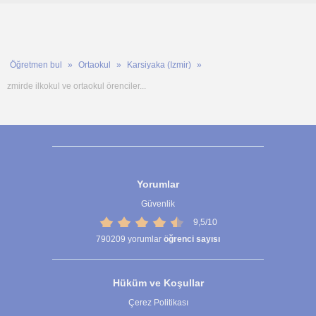
Öğretmen bul
Ortaokul
Karsiyaka (Izmir)
zmirde ilkokul ve ortaokul örenciler...
Yorumlar
Güvenlik
9,5/10
790209
yorumlar
öğrenci sayısı
Hüküm ve Koşullar
Çerez Politikası