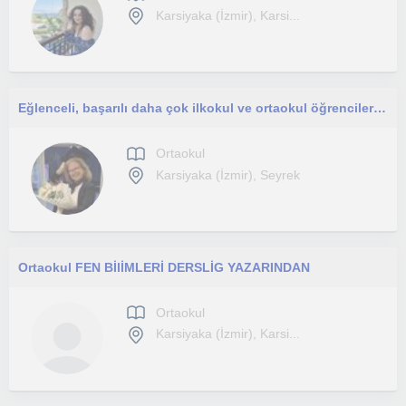
Karsiyaka (İzmir), Karsi...
Eğlenceli, başarılı daha çok ilkokul ve ortaokul öğrencilerine LGS ÖĞRENCİLERİNE
Ortaokul
Karsiyaka (İzmir), Seyrek
Ortaokul FEN BİlİMLERİ DERSLİG YAZARINDAN
Ortaokul
Karsiyaka (İzmir), Karsi...