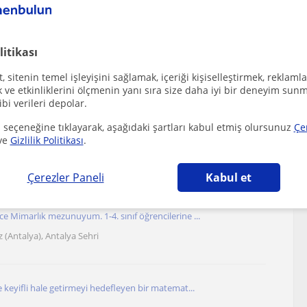
litikası
 sitenin temel işleyişini sağlamak, içeriği kişiselleştirmek, reklamla
ve etkinliklerini ölçmenin yanı sıra size daha iyi bir deneyim sunm
ibi verileri depolar.
 seçeneğine tıklayarak, aşağıdaki şartları kabul etmiş olursunuz
Çe
 Antalya sehri, Duaci, Gürsu (Antalya), Hurmaköy,
ve
Gizlilik Politikası
.
talya) bölgesinde ilginizi çekebilecek diğer Matematik
Çerezler Paneli
Kabul et
e Mimarlık mezunuyum. 1-4. sınıf öğrencilerine ...
 (Antalya), Antalya Sehri
e keyifli hale getirmeyi hedefleyen bir matemat...