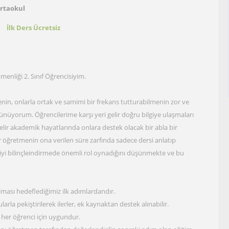
Ortaokul
t
İlk Ders Ücretsiz
menliği 2. Sınıf Öğrencisiyim.
enin, onlarla ortak ve samimi bir frekans tutturabilmenin zor ve
ünüyorum. Öğrencilerime karşı yeri gelir doğru bilgiye ulaşmaları
elir akademik hayatlarında onlara destek olacak bir abla bir
r öğretmenin ona verilen süre zarfında sadece dersi anlatıp
iyi bilinçleindirmede önemli rol oynadığını düşünmekte ve bu
lması hedeflediğimiz ilk adımlardandır.
rla pekiştirilerek ilerler, ek kaynaktan destek alınabilir.
 her öğrenci için uygundur.