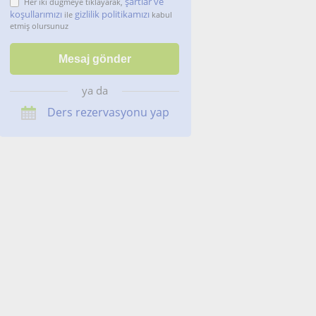
şartlar ve
Her iki düğmeye tıklayarak,
koşullarımızı
gizlilik politikamızı
ile
kabul
etmiş olursunuz
ya da
Ders rezervasyonu yap