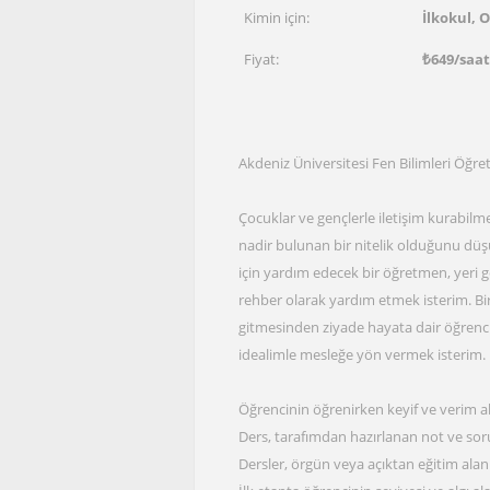
Kimin için:
İlkokul, 
Fiyat:
₺
649
/saa
Akdeniz Üniversitesi Fen Bilimleri Öğret
Çocuklar ve gençlerle iletişim kurabilm
nadir bulunan bir nitelik olduğunu düş
için yardım edecek bir öğretmen, yeri g
rehber olarak yardım etmek isterim. Bi
gitmesinden ziyade hayata dair öğrenc
idealimle mesleğe yön vermek isterim.
Öğrencinin öğrenirken keyif ve verim a
Ders, tarafımdan hazırlanan not ve sorula
Dersler, örgün veya açıktan eğitim alan