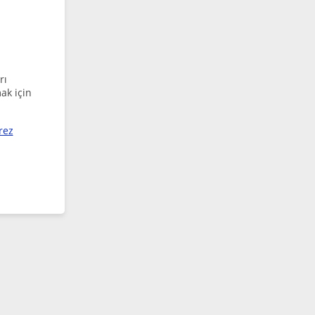
rı
ak için
rez