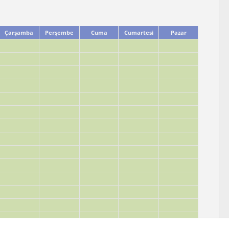
Çarşamba
Perşembe
Cuma
Cumartesi
Pazar