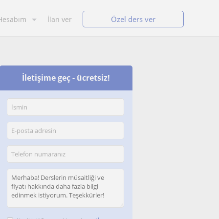
Özel ders ver
Hesabım
İlan ver
İletişime geç - ücretsiz!