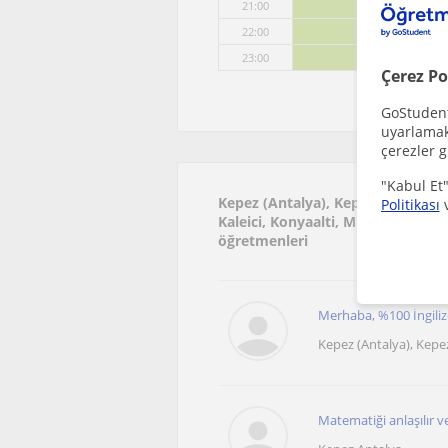
21:00
22:00
23:00
Çerez Po
GoStudent,
uyarlamak 
çerezler g
"Kabul Et"
Kepez (Antalya), Kepez (Antalya),
Politikası
Kaleici, Konyaalti, Muratpasa (An
öğretmenleri
Merhaba, %100 İngilizc
Kepez (Antalya), Kepez
Matematiği anlaşılır v